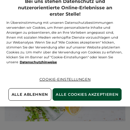
Bei uns stehen Datenschutz und
Tricks, wie
stets eine Flasche Wasser zur Hand
zur haben.
nutzerorientierte Online-Erlebnisse an
Mit verschiedenen Teesorten oder Infused Water mit
erster Stelle!
frischen Kräutern und Früchten bringt man Abwechslung
in das Glas!
In Übereinstimmung mit unseren Datenschutzbestimmungen
verwenden wir Cookies, um Ihnen personalisierte Inhalte und
Anzeigen zu präsentieren, die an Ihre Vorlieben angepasst sind,
Ihnen mit sozialen Medien verknüpfte Dienste vorzuschlagen und
zur Webanalyse. Wenn Sie auf "Alle Cookies akzeptieren" klicken,
stimmen Sie der Verwendung aller auf unserer Website platzierten
Cookies zu. Um mehr über die Verwendung von Cookies zu erfahren,
klicken Sie im Banner auf "Cookie-Einstellungen" oder lesen Sie
unsere
Datenschutzhinweise
COOKIE-EINSTELLUNGEN
ALLE ABLEHNEN
ALLE COOKIES AKZEPTIEREN