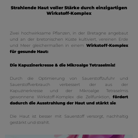
Strahlende Haut voller Stärke durch einzigartigen
Wirkstoff-Komplex
Zwei hochwirksame Pflanzen, in der Bretagne angebaut
und an der bretonischen Küste kultiviert, vereinen Erde
und Meer gleichermaßen in einem
Wirkstoff-Komplex
für gesunde Haut:
Die Kapuzinerkresse &
die Mikroalge Tetraselmis!
Durch die Optimierung von Sauerstoffzufuhr und
Sauerstoffverbrauch verbessert der aus der
Kapuzinerkresse und der Mikroalge Tetraselmis
gewonnene Wirkstoff-Komplex die Zellfunktion,
fördert
dadurch die Ausstrahlung der Haut und stärkt sie
.
Die Haut ist besser mit Sauerstoff versorgt, nachhaltig
gestärkt und strahlt.