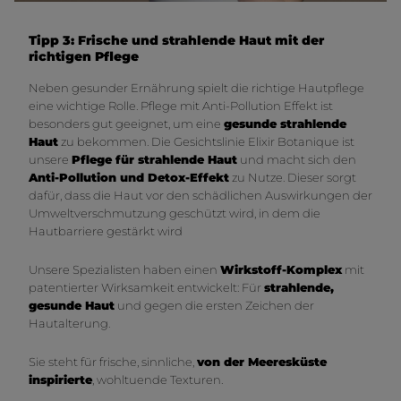
Tipp 3: Frische und strahlende Haut mit der
richtigen Pflege
Neben gesunder Ernährung spielt die richtige Hautpflege
eine wichtige Rolle. Pflege mit Anti-Pollution Effekt ist
besonders gut geeignet, um eine
gesunde strahlende
Haut
zu bekommen. Die Gesichtslinie Elixir Botanique ist
unsere
Pflege für strahlende Haut
und macht sich den
Anti-Pollution und Detox-Effekt
zu Nutze. Dieser sorgt
dafür, dass die Haut vor den schädlichen Auswirkungen der
Umweltverschmutzung geschützt wird, in dem die
Hautbarriere gestärkt wird
Unsere Spezialisten haben einen
Wirkstoff-Komplex
mit
patentierter Wirksamkeit entwickelt: Für
strahlende,
gesunde Haut
und gegen die ersten Zeichen der
Hautalterung.
Sie steht für frische, sinnliche,
von der Meeresküste
inspirierte
, wohltuende Texturen.