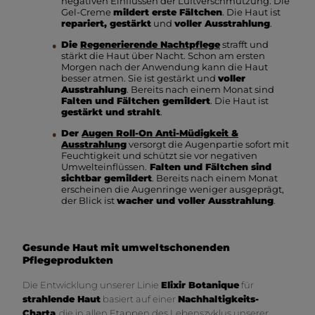
negativen Einflüssen der Luftverschmutzung. Die
Gel-Creme
mildert erste Fältchen
. Die Haut ist
repariert, gestärkt
und
voller Ausstrahlung
.
Die
Regenerierende Nachtpflege
strafft und
stärkt die Haut über Nacht. Schon am ersten
Morgen nach der Anwendung kann die Haut
besser atmen. Sie ist gestärkt und
voller
Ausstrahlung
. Bereits nach einem Monat sind
Falten und Fältchen gemildert
. Die Haut ist
gestärkt und strahlt
.
Der
Augen Roll-On Anti-Müdigkeit &
Ausstrahlung
versorgt die Augenpartie sofort mit
Feuchtigkeit und schützt sie vor negativen
Umwelteinflüssen.
Falten und Fältchen sind
sichtbar gemildert
. Bereits nach einem Monat
erscheinen die Augenringe weniger ausgeprägt,
der Blick ist
wacher und voller Ausstrahlung
.
Gesunde Haut mit umweltschonenden
Pflegeprodukten
Die Entwicklung unserer Linie
Elixir Botanique
für
strahlende Haut
basiert auf einer
Nachhaltigkeits-
Charta
, die in allen Etappen des Lebenszyklus unserer