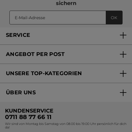
sichern
OK
SERVICE
FAQs und Kontakt
ANGEBOT PER POST
Mein Konto
Versandhandel Sendung verfolgen
Online Beauty Beratung
UNSERE TOP-KATEGORIEN
Versandhandel Preisliste
Online Preisliste
Aktuelle Angebote
ÜBER UNS
Black Friday Yves Rocher
Unsere Marke
Weihnachtskollektion
KUNDENSERVICE
Umweltstiftung YR
Geschenkideen Yves Rocher
0711 88 77 66 11
Wir sind von Montag bis Samstag von 08.00 bis 19.00 Uhr persönlich für dich
Affiliate Programm
Kollektion Monoi Yves Rocher
da!