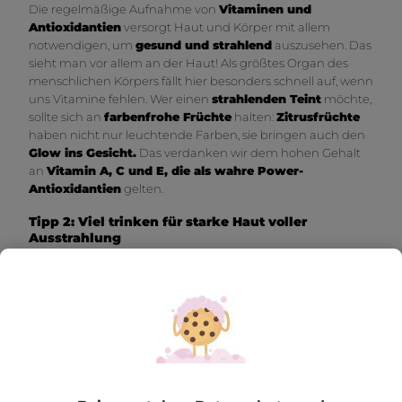
Die regelmäßige Aufnahme von
Vitaminen und
Antioxidantien
versorgt Haut und Körper mit allem
notwendigen, um
gesund und strahlend
auszusehen. Das
sieht man vor allem an der Haut! Als größtes Organ des
menschlichen Körpers fällt hier besonders schnell auf, wenn
uns Vitamine fehlen. Wer einen
strahlenden Teint
möchte,
sollte sich an
farbenfrohe Früchte
halten:
Zitrusfrüchte
haben nicht nur leuchtende Farben, sie bringen auch den
Glow ins Gesicht.
Das verdanken wir dem hohen Gehalt
an
Vitamin A, C und E, die als wahre Power-
Antioxidantien
gelten.
Tipp 2: Viel trinken für starke Haut voller
Ausstrahlung
Unsere Haut braucht Feuchtigkeit
. Von außen, aber
besonders von innen. Viel trinken sollte daher für eine
strahlende Haut
auf der Tagesordnung stehen! Ein guter
Flüssigkeitshaushalt
macht die Haut prall, sodass sie
glatt und frisch wirkt
. Je mehr wir trinken, desto besser
fühlen wir uns nicht nur, desto mehr Strahlkraft hat auch
unsere Haut. Wem es schwer fällt ausreichend zu trinken,
dem helfen
Erinnerung-Apps
auf dem Handy oder kleine