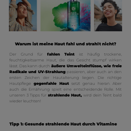
Warum ist meine Haut fahl und strahlt nicht?
Der Grund für
fahlen Teint
ist häufig trockene,
feuchtigkeitsarme Haut, die das Gesicht stumpf wirken
lässt. Das kann durch
äußere Umwelteinflüsse, wie freie
Radikale und UV-Strahlung
passieren, aber auch an den
ersten Zeichen der Hautalterung liegen. Die richtige
Hautpflege
gegen
fahle Haut
setzt genau hieran. Aber
auch die Ernährung spielt eine entscheidende Rolle. Mit
unseren 3 Tipps für
strahlende Haut,
wird dein Teint bald
wieder leuchten!
Tipp 1: Gesunde strahlende Haut durch Vitamine