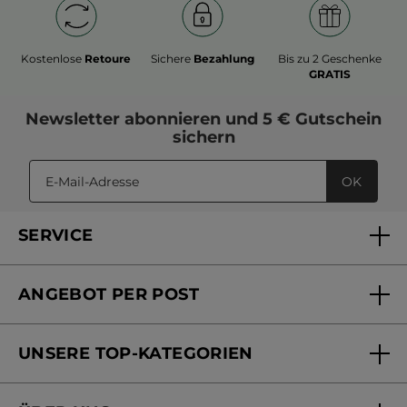
Kostenlose
Retoure
Sichere
Bezahlung
Bis zu 2 Geschenke
GRATIS
Newsletter
abonnieren und
5 € Gutschein
sichern
OK
SERVICE
FAQs und Kontakt
ANGEBOT PER POST
Mein Konto
Versandhandel Sendung verfolgen
Online Beauty Beratung
UNSERE TOP-KATEGORIEN
Versandhandel Preisliste
Online Preisliste
Aktuelle Angebote