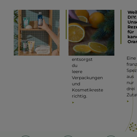
So
Wei
geht
DIY:
Mülltrennung:
Uns
Kosmetik
Rez
richtig
für
entsorgen
kan
Ora
So
Eine
entsorgst
fran
du
Spezi
leere
aus
Verpackungen
nur
und
drei
Kosmetikreste
Zuta
richtig.