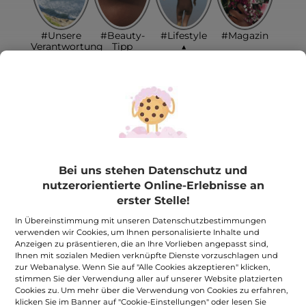
#Unsere
#Beauty-
#Lifestyle
#Magazin
Verantwortung
Tipp
▲
#SchönundEngagiert
#DIY
#Geschenkideen
#Wohlbefinden
#SlowLife
Aktuelles
Bei uns stehen Datenschutz und
nutzerorientierte Online-Erlebnisse an
erster Stelle!
In Übereinstimmung mit unseren Datenschutzbestimmungen
verwenden wir Cookies, um Ihnen personalisierte Inhalte und
Anzeigen zu präsentieren, die an Ihre Vorlieben angepasst sind,
Ihnen mit sozialen Medien verknüpfte Dienste vorzuschlagen und
zur Webanalyse. Wenn Sie auf "Alle Cookies akzeptieren" klicken,
stimmen Sie der Verwendung aller auf unserer Website platzierten
Cookies zu. Um mehr über die Verwendung von Cookies zu erfahren,
klicken Sie im Banner auf "Cookie-Einstellungen" oder lesen Sie