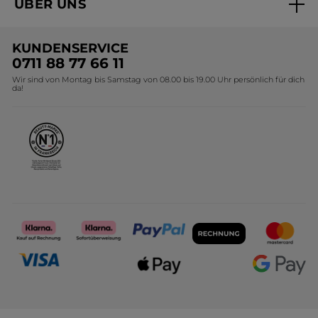
ÜBER UNS
Black Friday Yves Rocher
Unsere Marke
Weihnachtskollektion
KUNDENSERVICE
Umweltstiftung YR
Geschenkideen Yves Rocher
0711 88 77 66 11
Wir sind von Montag bis Samstag von 08.00 bis 19.00 Uhr persönlich für dich
Affiliate Programm
Kollektion Monoi Yves Rocher
da!
Karriere