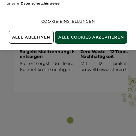
unsere
Datenschutzhinweise
COOKIE-EINSTELLUNGEN
ALLE ABLEHNEN
ALLE COOKIES AKZEPTIEREN
So geht Mülltrennung: Kosmetik richtig
Zero Waste – 12 Tipps fü
entsorgen
Nachhaltigkeit
So entsorgst du leere Verpackungen und
Mit 12 praktisc
Kosmetikreste richtig.
umweltbewussteren Leben