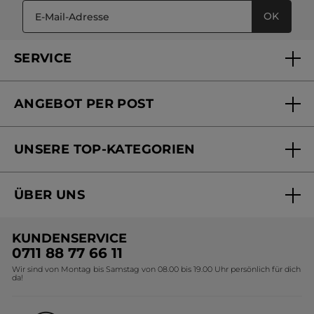
OK
SERVICE
FAQs und Kontakt
ANGEBOT PER POST
Mein Konto
Versandhandel Sendung verfolgen
Online Beauty Beratung
UNSERE TOP-KATEGORIEN
Versandhandel Preisliste
Online Preisliste
Aktuelle Angebote
ÜBER UNS
Black Friday Yves Rocher
Unsere Marke
Weihnachtskollektion
KUNDENSERVICE
Umweltstiftung YR
Geschenkideen Yves Rocher
0711 88 77 66 11
Wir sind von Montag bis Samstag von 08.00 bis 19.00 Uhr persönlich für dich
Affiliate Programm
Kollektion Monoi Yves Rocher
da!
Karriere