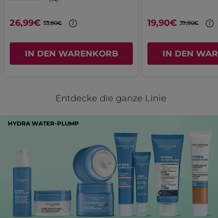
Fenster
Empfiehlt dieses Produkt
Ja
26,99€
19,90€
geöffnet.
53,80€
39,80€
Ursprünglich veröffentlicht auf yves-rocher.fr
IN DEN WARENKORB
IN DEN WA
MEHR
Entdecke die ganze Linie
HYDRA WATER-PLUMP