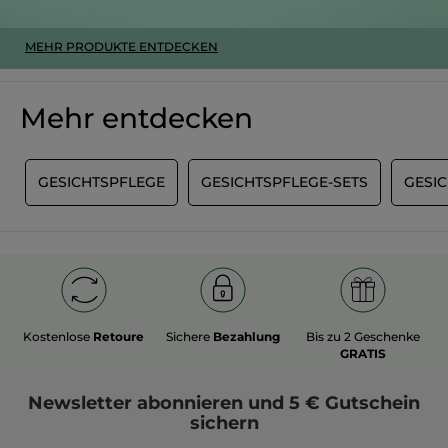
MEHR PRODUKTE ENTDECKEN
Mehr entdecken
G
GESICHTSPFLEGE
GESICHTSPFLEGE-SETS
GESI
Kostenlose
Retoure
Sichere
Bezahlung
Bis zu 2 Geschenke
GRATIS
Newsletter
abonnieren und
5 € Gutschein
sichern