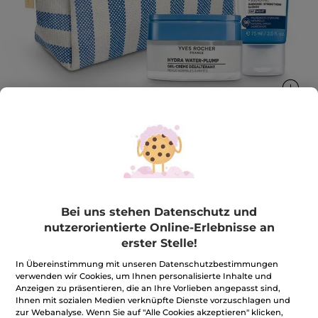
Hydra Ritual Creme & Maske
Das Pflege-Duo für eine intensiv mit Fecuhtigkeit
versorgte Haut
Bei uns stehen Datenschutz und
1 Stück
nutzerorientierte Online-Erlebnisse an
★★★★★
★★★★★
erster Stelle!
4.5
(354)
BEWERTUNG VERFASSEN
4.5
In Übereinstimmung mit unseren Datenschutzbestimmungen
von
22,99€
*
45,80€
-50%
verwenden wir Cookies, um Ihnen personalisierte Inhalte und
5
Sternen.
Anzeigen zu präsentieren, die an Ihre Vorlieben angepasst sind,
Bewertungen
Ihnen mit sozialen Medien verknüpfte Dienste vorzuschlagen und
Menge
anzeigen.
zur Webanalyse. Wenn Sie auf "Alle Cookies akzeptieren" klicken,
Hydra