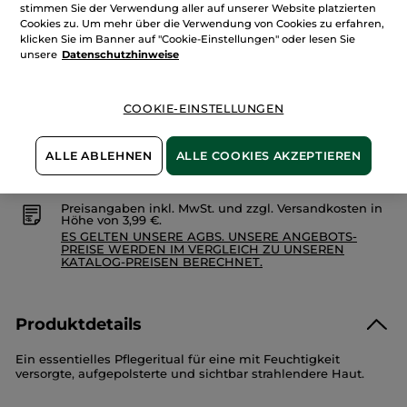
Ritual
stimmen Sie der Verwendung aller auf unserer Website platzierten
Creme
Cookies zu. Um mehr über die Verwendung von Cookies zu erfahren,
&
klicken Sie im Banner auf "Cookie-Einstellungen" oder lesen Sie
IN DEN WARENKORB
Maske
unsere
Datenschutzhinweise
Freie Versandkosten ab 20€
COOKIE-EINSTELLUNGEN
Lieferung zwischen dem 11/08 und dem 12/08
Sichere Zahlung
ALLE ABLEHNEN
ALLE COOKIES AKZEPTIEREN
100 % zufrieden oder Geld zurück
Preisangaben inkl. MwSt. und zzgl. Versandkosten in
Höhe von 3,99 €.
ES GELTEN UNSERE AGBS. UNSERE ANGEBOTS-
PREISE WERDEN IM VERGLEICH ZU UNSEREN
KATALOG-PREISEN BERECHNET.
Produktdetails
Ein essentielles Pflegeritual für eine mit Feuchtigkeit
versorgte, aufgepolsterte und sichtbar strahlendere Haut.
Dieses Set besteht aus: