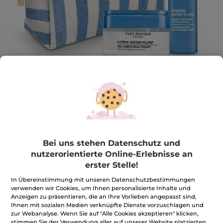
Hydra Ritual - Creme & Serum
Spendet 100h Feuchtigkeit und polstert auf
Bei uns stehen Datenschutz und
1 Stück
nutzerorientierte Online-Erlebnisse an
★★★★★
★★★★★
4.6
(15)
BEWERTUNG VERFASSEN
erster Stelle!
4.6
von
26,99€
In Übereinstimmung mit unseren Datenschutzbestimmungen
*
53,80€
-50%
5
verwenden wir Cookies, um Ihnen personalisierte Inhalte und
Sternen.
Anzeigen zu präsentieren, die an Ihre Vorlieben angepasst sind,
Bewertungen
Menge
anzeigen.
Ihnen mit sozialen Medien verknüpfte Dienste vorzuschlagen und
Hydra
zur Webanalyse. Wenn Sie auf "Alle Cookies akzeptieren" klicken,
Ritual
stimmen Sie der Verwendung aller auf unserer Website platzierten