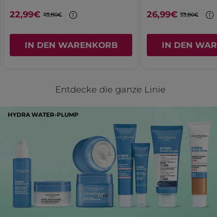
22,99€
26,99€
geöffnet.
45,80€
53,80€
Ursprünglich veröffentlicht zu
Feuchtigkeitsspendendes Creme-Gel
IN DEN WARENKORB
IN DEN WA
Ja ·
0
Nein ·
0
Hilfreich?
MEHR
Entdecke die ganze Linie
HYDRA WATER-PLUMP