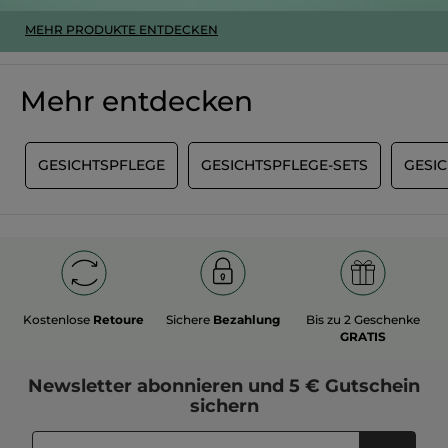
MEHR PRODUKTE ENTDECKEN
Mehr entdecken
G
GESICHTSPFLEGE
GESICHTSPFLEGE-SETS
GESI
Kostenlose
Retoure
Sichere
Bezahlung
Bis zu 2 Geschenke
GRATIS
Newsletter
abonnieren und
5 € Gutschein
sichern