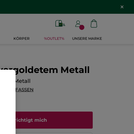
KÖRPER
%OUTLET%
UNSERE MARKE
vergoldetem Metall
etem Metall
G VERFASSEN
enachrichtigt mich