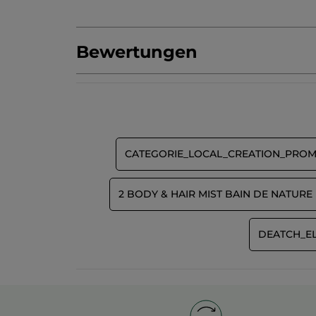
Bewertungen
Produkt als Erste/r bewerten
Kein
Beurteilungswert
★★★★★
★★★★★
Kein
Beurteilungswert
BEWERTUNG VERFASSEN
für
CATEGORIE_LOCAL_CREATION_PRO
2 BODY & HAIR MIST BAIN DE NATURE
DEATCH_E