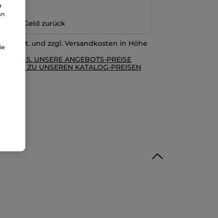
r
ng
an
n oder Geld zurück
l. MwSt. und zzgl. Versandkosten in Höhe
ie
RE AGBS. UNSERE ANGEBOTS-PREISE
GLEICH ZU UNSEREN KATALOG-PREISEN