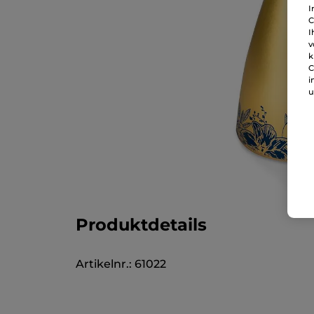
I
C
I
v
k
C
i
u
Produktdetails
Artikelnr.: 61022