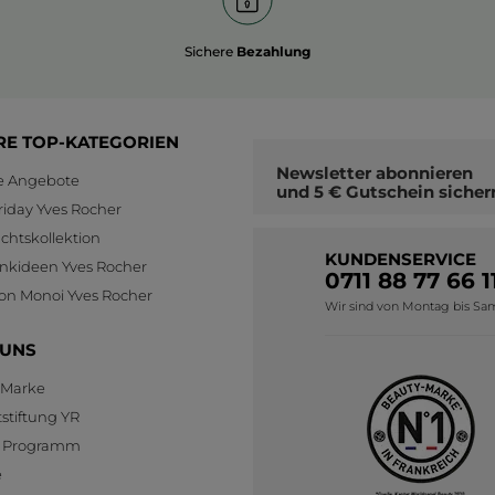
Sichere
Bezahlung
RE TOP-KATEGORIEN
Newsletter
abonnieren
le Angebote
und
5 € Gutschein
sicher
riday Yves Rocher
htskollektion
KUNDENSERVICE
nkideen Yves Rocher
0711 88 77 66 1
ion Monoi Yves Rocher
Wir sind von Montag bis Sams
 UNS
 Marke
stiftung YR
te Programm
e