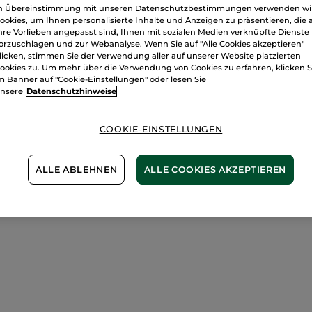
n Übereinstimmung mit unseren Datenschutzbestimmungen verwenden wi
Sichere Zahlu
ookies, um Ihnen personalisierte Inhalte und Anzeigen zu präsentieren, die 
hre Vorlieben angepasst sind, Ihnen mit sozialen Medien verknüpfte Dienste
100 % zufriede
orzuschlagen und zur Webanalyse. Wenn Sie auf "Alle Cookies akzeptieren"
licken, stimmen Sie der Verwendung aller auf unserer Website platzierten
Preisangaben ink
ookies zu. Um mehr über die Verwendung von Cookies zu erfahren, klicken S
von 3,99 €.
m Banner auf "Cookie-Einstellungen" oder lesen Sie
ES GELTEN UNSE
nsere
Datenschutzhinweise
WERDEN IM VER
BERECHNET.
COOKIE-EINSTELLUNGEN
ALLE ABLEHNEN
ALLE COOKIES AKZEPTIEREN