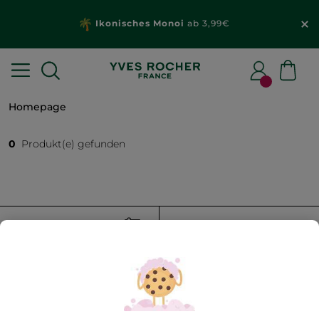
Ikonisches Monoi
ab 3,99€
Homepage
0
Produkt(e) gefunden
FILTER
SORTIEREN NACH