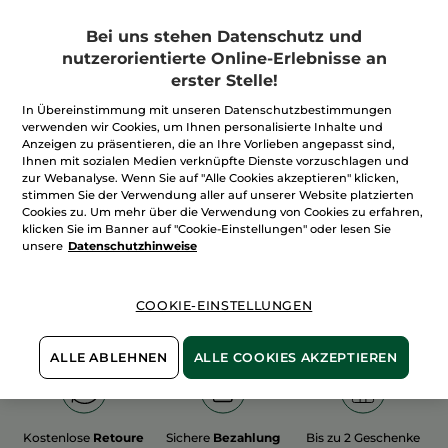
Bei uns stehen Datenschutz und
nutzerorientierte Online-Erlebnisse an
erster Stelle!
In Übereinstimmung mit unseren Datenschutzbestimmungen
100%
unserer Aktivstoffe
Wir bewirtschaften
verwenden wir Cookies, um Ihnen personalisierte Inhalte und
sind
pflanzlich
unsere Felder
Anzeigen zu präsentieren, die an Ihre Vorlieben angepasst sind,
biologisch
Ihnen mit sozialen Medien verknüpfte Dienste vorzuschlagen und
zur Webanalyse. Wenn Sie auf "Alle Cookies akzeptieren" klicken,
stimmen Sie der Verwendung aller auf unserer Website platzierten
Cookies zu. Um mehr über die Verwendung von Cookies zu erfahren,
Mehr entdecken
klicken Sie im Banner auf "Cookie-Einstellungen" oder lesen Sie
unsere
Datenschutzhinweise
WEIHNACHTS-COLLECTION 2015
COOKIE-EINSTELLUNGEN
ALLE ABLEHNEN
ALLE COOKIES AKZEPTIEREN
Kostenlose
Retoure
Sichere
Bezahlung
Bis zu 2 Geschenke