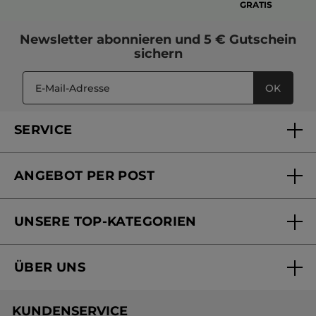
GRATIS
Newsletter
abonnieren und
5 € Gutschein
sichern
OK
SERVICE
FAQs und Kontakt
ANGEBOT PER POST
Mein Konto
Versandhandel Sendung verfolgen
Online Beauty Beratung
UNSERE TOP-KATEGORIEN
Versandhandel Preisliste
Online Preisliste
Aktuelle Angebote
ÜBER UNS
Black Friday Yves Rocher
Unsere Marke
Weihnachtskollektion
KUNDENSERVICE