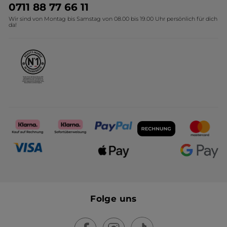
Umweltstiftung YR
Geschenkideen Yves Rocher
0711 88 77 66 11
Wir sind von Montag bis Samstag von 08.00 bis 19.00 Uhr persönlich für dich
Affiliate Programm
Kollektion Monoi Yves Rocher
da!
Karriere
Folge uns