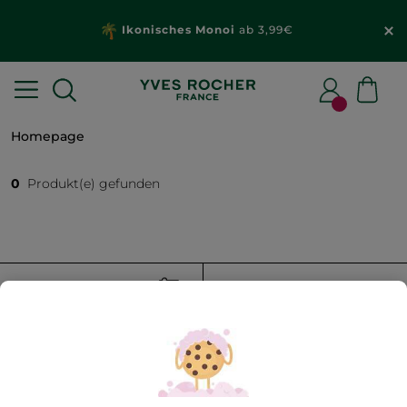
Ikonisches Monoi
ab 3,99€
Homepage
0
Produkt(e) gefunden
FILTER
SORTIEREN NACH