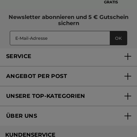
GRATIS
Newsletter
abonnieren und
5 € Gutschein
sichern
OK
SERVICE
FAQs und Kontakt
ANGEBOT PER POST
Mein Konto
Versandhandel Sendung verfolgen
Online Beauty Beratung
UNSERE TOP-KATEGORIEN
Versandhandel Preisliste
Online Preisliste
Aktuelle Angebote
ÜBER UNS
Black Friday Yves Rocher
Unsere Marke
Weihnachtskollektion
KUNDENSERVICE