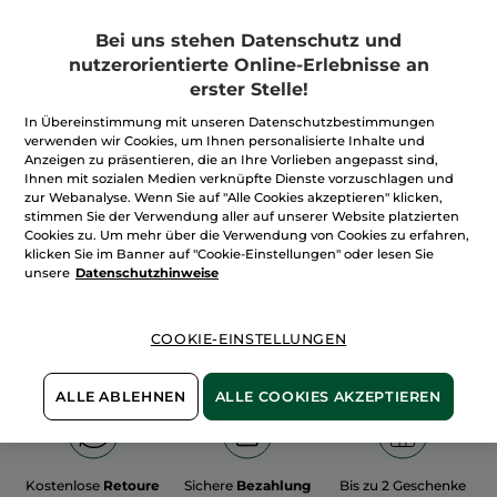
Bei uns stehen Datenschutz und
nutzerorientierte Online-Erlebnisse an
erster Stelle!
In Übereinstimmung mit unseren Datenschutzbestimmungen
100%
unserer Aktivstoffe
Wir bewirtschaften
verwenden wir Cookies, um Ihnen personalisierte Inhalte und
sind
pflanzlich
unsere Felder
Anzeigen zu präsentieren, die an Ihre Vorlieben angepasst sind,
biologisch
Ihnen mit sozialen Medien verknüpfte Dienste vorzuschlagen und
zur Webanalyse. Wenn Sie auf "Alle Cookies akzeptieren" klicken,
stimmen Sie der Verwendung aller auf unserer Website platzierten
Cookies zu. Um mehr über die Verwendung von Cookies zu erfahren,
Mehr entdecken
klicken Sie im Banner auf "Cookie-Einstellungen" oder lesen Sie
unsere
Datenschutzhinweise
WEIHNACHTS-COLLECTION 2015
COOKIE-EINSTELLUNGEN
ALLE ABLEHNEN
ALLE COOKIES AKZEPTIEREN
Kostenlose
Retoure
Sichere
Bezahlung
Bis zu 2 Geschenke