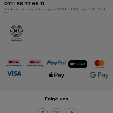
Umweltstiftung YR
Geschenkideen Yves Rocher
0711 88 77 66 11
Wir sind von Montag bis Samstag von 08.00 bis 19.00 Uhr persönlich für dich
Affiliate Programm
Kollektion Monoi Yves Rocher
da!
Karriere
Folge uns