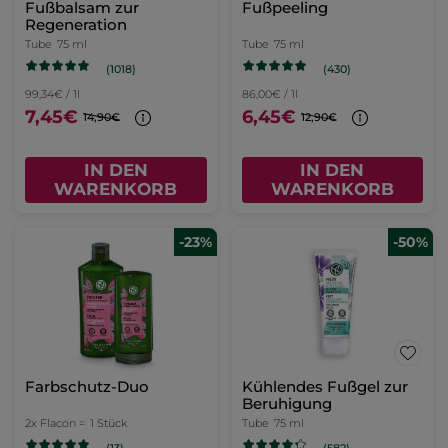
Fußbalsam zur
Fußpeeling
Regeneration
Tube
75 ml
Tube
75 ml
(1018)
(430)
99,34€ / 1l
86,00€ / 1l
7,45€
6,45€
14,90€
12,90€
IN DEN
IN DEN
WARENKORB
WARENKORB
-23%
-50%
Farbschutz-Duo
Kühlendes Fußgel zur
Beruhigung
2x Flacon =
1 Stück
Tube
75 ml
(582)