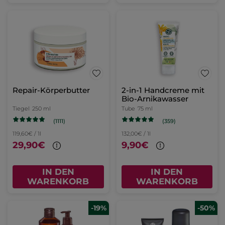
Repair-Körperbutter
2-in-1 Handcreme mit
Bio-Arnikawasser
Tiegel
250 ml
Tube
75 ml
(1111)
(359)
119,60€ / 1l
132,00€ / 1l
29,90€
9,90€
IN DEN
IN DEN
WARENKORB
WARENKORB
-19%
-50%