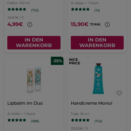
Flakon
100 ml
2x Spray =
1 Stück
(752)
(14)
49,90€ / 1l
4,99€
15,90€
31,80€
IN DEN
IN DEN
WARENKORB
WARENKORB
-25%
Lipbalm im Duo
Handcreme Monoi
2x Stifte =
1 Stück
Tube
30 ml
(742)
(588)
133,00€ / 1l