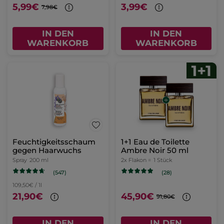
5,99€
3,99€
7,98€
IN DEN
IN DEN
WARENKORB
WARENKORB
Feuchtigkeitsschaum
1+1 Eau de Toilette
gegen Haarwuchs
Ambre Noir 50 ml
Spray
200 ml
2x Flakon =
1 Stück
(547)
(28)
109,50€ / 1l
21,90€
45,90€
91,80€
IN DEN
IN DEN