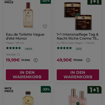
-20%
Eau de Toilette Vague
1+1 Intensivpflege Tag &
d'été Monoi
Nacht Riche Creme 75
ml
Flakon
100 ml
2 x 75ml Glas-Tiegel =
1 Stück
(1820)
(332)
199,90€ / 1l
19,99€
49,90€
24,99€
99,80€
IN DEN
IN DEN
WARENKORB
WARENKORB
-33%