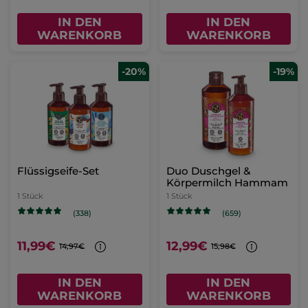
IN DEN
IN DEN
WARENKORB
WARENKORB
-20%
-19%
Flüssigseife-Set
Duo Duschgel &
Körpermilch Hammam
1 Stück
1 Stück
(338)
(659)
11,99€
12,99€
14,97€
15,98€
IN DEN
IN DEN
WARENKORB
WARENKORB