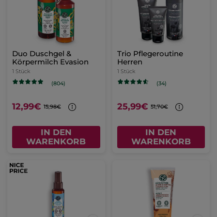
Duo Duschgel &
Trio Pflegeroutine
Körpermilch Evasion
Herren
1 Stück
1 Stück
(804)
(34)
12,99€
25,99€
15,98€
51,70€
IN DEN
IN DEN
WARENKORB
WARENKORB