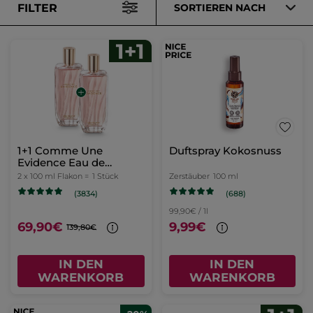
FILTER
SORTIEREN NACH
1+1 Comme Une
Duftspray Kokosnuss
Evidence Eau de
Parfum 100 ml
2 x 100 ml Flakon =
1 Stück
Zerstäuber
100 ml
(688)
(3834)
99,90€ / 1l
69,90€
9,99€
139,80€
IN DEN
IN DEN
WARENKORB
WARENKORB