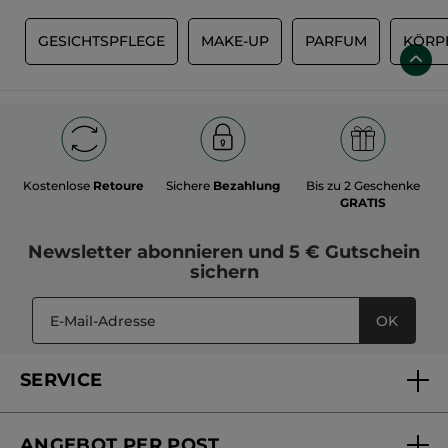
E
GESICHTSPFLEGE
MAKE-UP
PARFUM
KÖRP
Kostenlose
Retoure
Sichere
Bezahlung
Bis zu 2 Geschenke
GRATIS
Newsletter
abonnieren und
5 € Gutschein
sichern
OK
SERVICE
FAQs und Kontakt
ANGEBOT PER POST