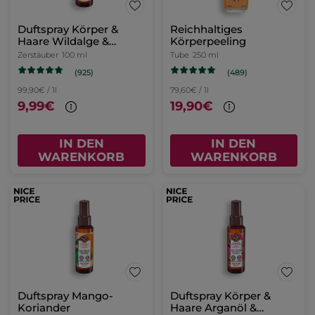
Duftspray Körper &
Reichhaltiges
Haare Wildalge &
Körperpeeling
Meerfenchel
Zerstäuber
100 ml
Tube
250 ml
(925)
(489)
99,90€ / 1l
79,60€ / 1l
9,99€
19,90€
IN DEN
IN DEN
WARENKORB
WARENKORB
Duftspray Mango-
Duftspray Körper &
Koriander
Haare Arganöl &