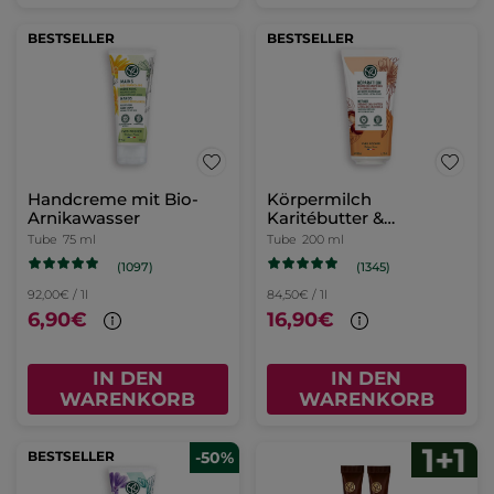
BESTSELLER
BESTSELLER
Handcreme mit Bio-
Körpermilch
Arnikawasser
Karitébutter &
Calendula 200 ml
Tube
75 ml
Tube
200 ml
(1097)
(1345)
92,00€ / 1l
84,50€ / 1l
6,90€
16,90€
IN DEN
IN DEN
WARENKORB
WARENKORB
BESTSELLER
-50%