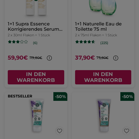
1+1 Supra Essence
1+1 Naturelle Eau de
Korrigierendes Serum
Toilette 75 ml
30ml
2 x 30ml Flakon =
1 Stück
2 x 75ml Flakon =
1 Stück
(6)
(225)
59,90€
37,90€
119,80€
75,80€
IN DEN
IN DEN
WARENKORB
WARENKORB
BESTSELLER
-50%
-50%