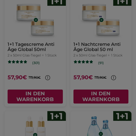
1+1 Tagescreme Anti
1+1 Nachtcreme Anti
Âge Global 50ml
Âge Global 50 ml
2 x 50ml Glas-Tiegel =
1 Stück
2 x 50ml Glas-Tiegel =
1 Stück
(301)
(91)
57,90€
57,90€
115,80€
115,80€
IN DEN
IN DEN
WARENKORB
WARENKORB