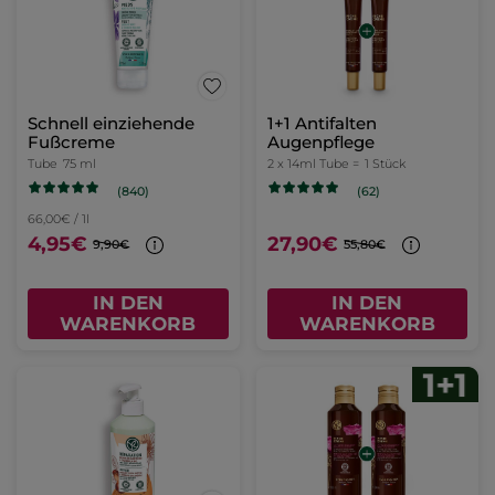
Schnell einziehende
1+1 Antifalten
Fußcreme
Augenpflege
Tube
75 ml
2 x 14ml Tube =
1 Stück
(840)
(62)
66,00€ / 1l
4,95€
27,90€
9,90€
55,80€
IN DEN
IN DEN
WARENKORB
WARENKORB