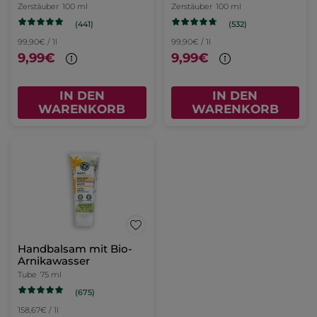
Rosenblüten
Zerstäuber
100 ml
Zerstäuber
100 ml
(441)
(532)
99,90€ / 1l
99,90€ / 1l
9,99€
9,99€
IN DEN
IN DEN
WARENKORB
WARENKORB
Handbalsam mit Bio-
Arnikawasser
Tube
75 ml
(675)
158,67€ / 1l