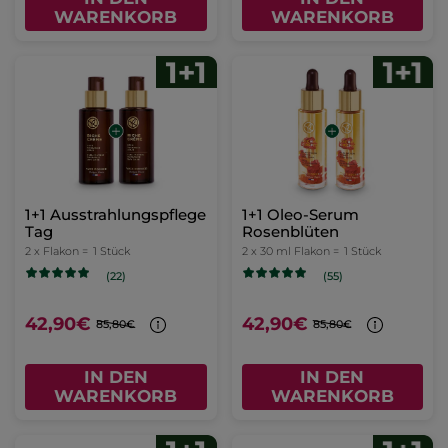
WARENKORB
WARENKORB
1+1 Ausstrahlungspflege
1+1 Oleo-Serum
Tag
Rosenblüten
2 x Flakon =
1 Stück
2 x 30 ml Flakon =
1 Stück
(22)
(55)
42,90€
42,90€
85,80€
85,80€
IN DEN
IN DEN
WARENKORB
WARENKORB