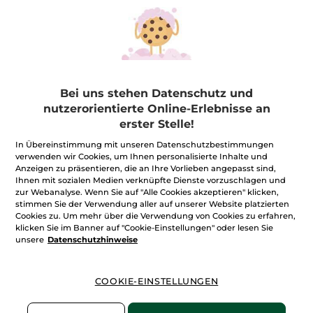
1+1 Nachtcreme
Körper-Öl-Peeling
Antifalten Riche Creme
Monoi
2 x 50 ml Glas-Tiegel =
1 Stück
Flakon
150 ml
(700)
(64)
59,94€ / 1l
39,90€
8,99€
79,80€
9,99€
Bei uns stehen Datenschutz und
nutzerorientierte Online-Erlebnisse an
IN DEN
IN DEN
erster Stelle!
WARENKORB
WARENKORB
In Übereinstimmung mit unseren Datenschutzbestimmungen
verwenden wir Cookies, um Ihnen personalisierte Inhalte und
Anzeigen zu präsentieren, die an Ihre Vorlieben angepasst sind,
Ihnen mit sozialen Medien verknüpfte Dienste vorzuschlagen und
zur Webanalyse. Wenn Sie auf "Alle Cookies akzeptieren" klicken,
stimmen Sie der Verwendung aller auf unserer Website platzierten
Cookies zu. Um mehr über die Verwendung von Cookies zu erfahren,
klicken Sie im Banner auf "Cookie-Einstellungen" oder lesen Sie
unsere
Datenschutzhinweise
1+1 Tagescreme
1+1 Comme Une
COOKIE-EINSTELLUNGEN
Antifalten Riche Creme
Evidence Intense Eau
de Parfum 50 ml
2 x 50 ml Glas-Tiegel =
1 Stück
2 x 50ml Flakon =
1 Stück