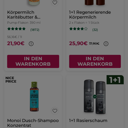
Körpermilch
1+1 Regenerierende
Karitébutter &
Körpermilch
Calendula
Pump-Flakon
390 ml
2 x Flakon =
1 Stück
(1872)
(32)
56,16€ / 1l
21,90€
25,90€
51,80€
IN DEN
IN DEN
WARENKORB
WARENKORB
Monoi Dusch-Shampoo
1+1 Rasierschaum
Konzentrat