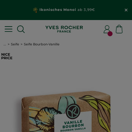
Ikonisches Monoi
ab 3,99€
...
Seife
Seife Bourbon-Vanille