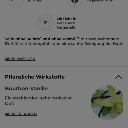
Sulfatfrei
Vegane Formel
Mit Liebe in
Frankreich
hergestellt
*
**,
Seife ohne Sulfate
und ohne Palmöl
mit berauschendem
Duft für ein Naturgefühl und eine sanfte Reinigung der Haut.
Duft:
Bourbon-Vanille
Textur:
fest
MEHR ANZEIGEN
Vorteile:
Der cremige Schaum umhüllt, reinigt und
parfümiert die Haut, ohne sie auszutrocknen.
Der Duft:
Pflanzliche Wirkstoffe
Der Duft hat zuerst eine helle Note und enthüllt dann seine
Bourbon-Vanille
berauschende Persönlichkeit.
Ein strahlender, geheimnivoller
Ergebnis:
Duft
93 %
der Personen geben an, dass ihre Haut sanft gereinigt
***
wird
MEHR ERFAHREN
***
87 %
der Personen geben an, dass die Textur angenehm ist
78 %
der Personen geben an, dass die Haut nicht
***
austrocknet