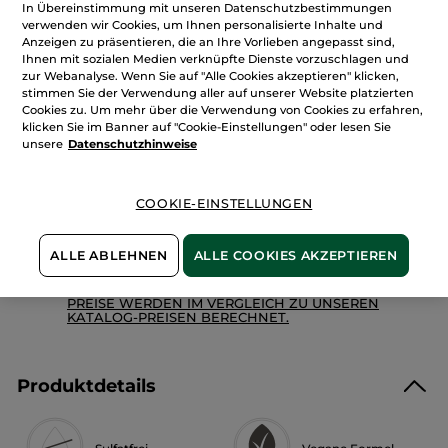
Menge
In Übereinstimmung mit unseren Datenschutzbestimmungen
Seife
Bourbon-
verwenden wir Cookies, um Ihnen personalisierte Inhalte und
Vanille
Anzeigen zu präsentieren, die an Ihre Vorlieben angepasst sind,
Ihnen mit sozialen Medien verknüpfte Dienste vorzuschlagen und
IN DEN WARENKORB
zur Webanalyse. Wenn Sie auf "Alle Cookies akzeptieren" klicken,
stimmen Sie der Verwendung aller auf unserer Website platzierten
Cookies zu. Um mehr über die Verwendung von Cookies zu erfahren,
klicken Sie im Banner auf "Cookie-Einstellungen" oder lesen Sie
Freie Versandkosten ab 20€
unsere
Datenschutzhinweise
Lieferung zwischen dem 11/08 und dem 12/08
Sichere Zahlung
COOKIE-EINSTELLUNGEN
100 % zufrieden oder Geld zurück
ALLE ABLEHNEN
ALLE COOKIES AKZEPTIEREN
Preisangaben inkl. MwSt. und zzgl. Versandkosten in
Höhe von 3,99 €.
ES GELTEN UNSERE AGBS. UNSERE ANGEBOTS-
PREISE WERDEN IM VERGLEICH ZU UNSEREN
KATALOG-PREISEN BERECHNET.
Produktdetails