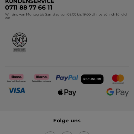
KUNDENSERVICE
Umweltstiftung YR
Geschenkideen Yves Rocher
0711 88 77 66 11
Wir sind von Montag bis Samstag von 08.00 bis 19.00 Uhr persönlich für dich
Affiliate Programm
Kollektion Monoi Yves Rocher
da!
Karriere
Folge uns