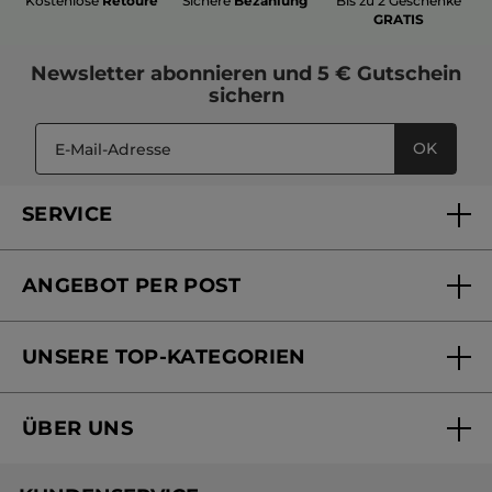
Kostenlose
Retoure
Sichere
Bezahlung
Bis zu 2 Geschenke
GRATIS
Newsletter
abonnieren und
5 € Gutschein
sichern
OK
SERVICE
FAQs und Kontakt
ANGEBOT PER POST
Mein Konto
Versandhandel Sendung verfolgen
Online Beauty Beratung
UNSERE TOP-KATEGORIEN
Versandhandel Preisliste
Online Preisliste
Aktuelle Angebote
ÜBER UNS
Black Friday Yves Rocher
Unsere Marke
Weihnachtskollektion