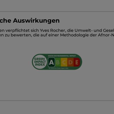
liche Auswirkungen
L
MENTHA PIPERITA (PEPPERMINT) LEAF WATER
POL
verpflichtet sich Yves Rocher, die Umwelt- und Gese
COSIDE
HYDROXYACETOPHENONE
PENTYLENE GLY
en zu bewerten, die auf einer Methodologie der Afnor-
CID
1,2-HEXANEDIOL
CAPRYLYL GLYCOL
MENTHOL