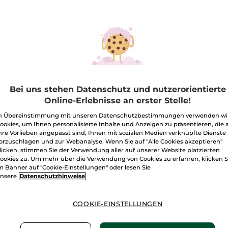
Menge
Mizellenwasser
I
Freie Versand
Lieferung zwi
Sichere Zahlu
Bei uns stehen Datenschutz und nutzerorientierte
100 % zufriede
Online-Erlebnisse an erster Stelle!
n Übereinstimmung mit unseren Datenschutzbestimmungen verwenden wi
Preisangaben ink
ookies, um Ihnen personalisierte Inhalte und Anzeigen zu präsentieren, die 
von 3,99 €.
hre Vorlieben angepasst sind, Ihnen mit sozialen Medien verknüpfte Dienste
ES GELTEN UNSE
orzuschlagen und zur Webanalyse. Wenn Sie auf "Alle Cookies akzeptieren"
WERDEN IM VER
licken, stimmen Sie der Verwendung aller auf unserer Website platzierten
BERECHNET.
ookies zu. Um mehr über die Verwendung von Cookies zu erfahren, klicken S
m Banner auf "Cookie-Einstellungen" oder lesen Sie
nsere
Datenschutzhinweise
-30% (1) beim Kau
COOKIE-EINSTELLUNGEN