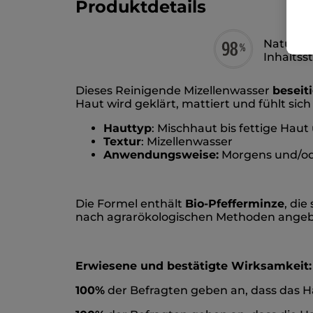
Produktdetails
Natürlic
Inhaltss
Dieses Reinigende Mizellenwasser
beseit
Haut wird geklärt, mattiert und fühlt sic
Hauttyp
: Mischhaut bis fettige Hau
Textur
: Mizellenwasser
Anwendungsweise:
Morgens und/od
Die Formel enthält
Bio-Pfefferminze
, die
nach agrarökologischen Methoden angeb
Erwiesene und bestätigte Wirksamkeit:
100%
der Befragten geben an, dass das Ha