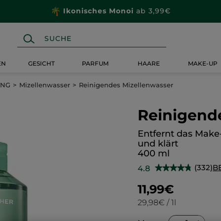
Ikonisches Monoi
ab 3,99€
EN
GESICHT
PARFUM
HAARE
MAKE-UP
UNG
Mizellenwasser
Reinigendes Mizellenwasser
Reinigend
Entfernt das Mak
und klärt
400 ml
(332)
B
4.8
★★★★★
★★★★★
4.8
von
11,99€
5
Sternen.
29,98€ / 1l
Bewertungen
anzeigen.
Reinigendes