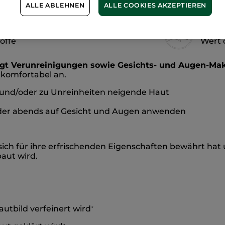
ALLE ABLEHNEN
ALLE COOKIES AKZEPTIEREN
he
Respe
toffe
Wert 
igt Verunreinigungen sowie Gesichts- und Augen-Ma
h komfortabel an.
t und/oder zu Unreinheiten neigende Haut
er abends auf Gesicht und Augen anwenden
 sich für ihre erfrischenden Eigenschaften bewährt hat 
aut wird.
utbild verfeinert wird
*