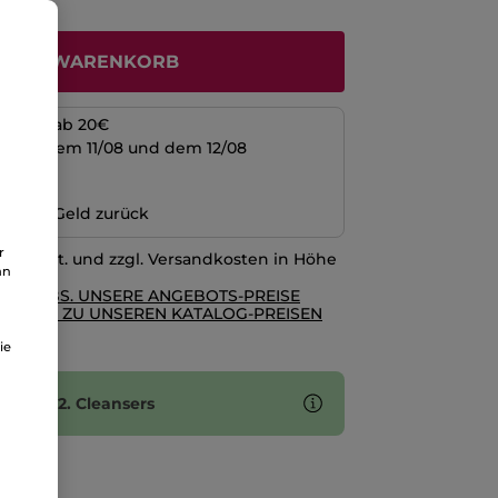
N DEN WARENKORB
kosten ab 20€
schen dem 11/08 und dem 12/08
ng
n oder Geld zurück
r
l. MwSt. und zzgl. Versandkosten in Höhe
an
RE AGBS. UNSERE ANGEBOTS-PREISE
GLEICH ZU UNSEREN KATALOG-PREISEN
ie
f eines 2. Cleansers