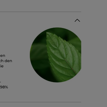
den
ach den
ie
-
 98%