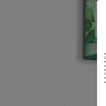
I
C
I
v
k
C
i
u