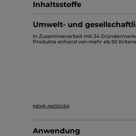
Inhaltsstoffe
Umwelt- und gesellschaft
AQUA/WATER/EAU
PROPYLENE GLYCO
In Zusammenarbeit mit 24 Gründermarken 
POLYGLYCERYL-4 CAPRATE
DECYL GLU
Produkte anhand von mehr als 50 Kriteri
INULIN
PARFUM/FRAGRANCE
CITRIC A
10501v1
* Inhaltsstoffe natürlichen Ursprungs
* Ausgewählte synthetische Inhaltsstoffe
MEHR ANZEIGEN
Anwendung