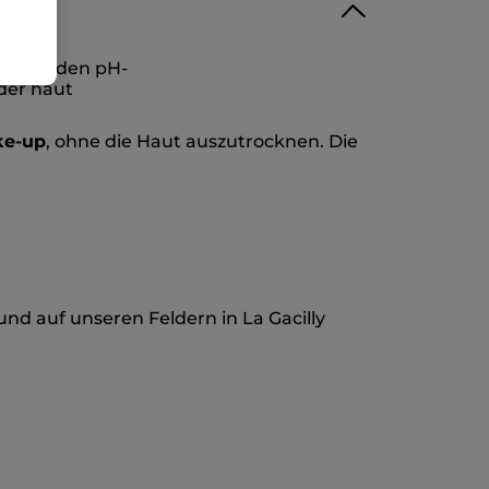
ktiert den pH-
der haut
ke-up
, ohne die Haut auszutrocknen. Die
und auf unseren Feldern in La Gacilly