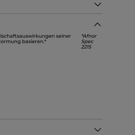
YGLYCERYL-6 CAPRYLATE
llschaftsauswirkungen seiner
*Afnor
COL
FRUCTOOLIGOSACCHARIDES
Normung basieren.*
Spec
2215
TERPINEOL
HEXADECANOLACTONE