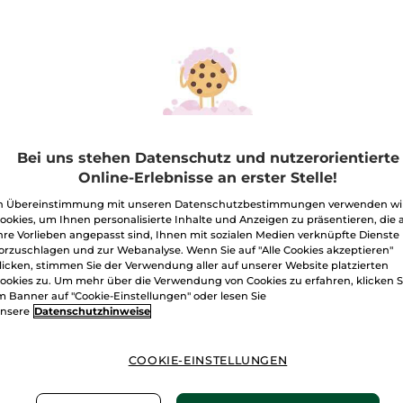
anzeigen.
Feuchtigkeitsspendende
Mizellenwasser
B
400
ml
Sichere Zahlu
100 % zufriede
Bei uns stehen Datenschutz und nutzerorientierte
Preisangaben ink
Online-Erlebnisse an erster Stelle!
von 3,99 €.
ES GELTEN UNSE
n Übereinstimmung mit unseren Datenschutzbestimmungen verwenden wi
WERDEN IM VER
ookies, um Ihnen personalisierte Inhalte und Anzeigen zu präsentieren, die 
BERECHNET.
hre Vorlieben angepasst sind, Ihnen mit sozialen Medien verknüpfte Dienste
orzuschlagen und zur Webanalyse. Wenn Sie auf "Alle Cookies akzeptieren"
licken, stimmen Sie der Verwendung aller auf unserer Website platzierten
ookies zu. Um mehr über die Verwendung von Cookies zu erfahren, klicken S
-30% (1) beim Kau
m Banner auf "Cookie-Einstellungen" oder lesen Sie
nsere
Datenschutzhinweise
COOKIE-EINSTELLUNGEN