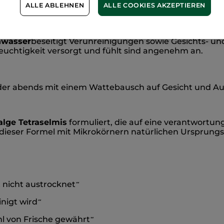
ALLE ABLEHNEN
ALLE COOKIES AKZEPTIEREN
Natürliche
Inhaltsstoffe
nwasser
beseitigt Verunreinigungen sowie Gesichts- u
Feuchtigkeit versorgt und fühlt sind angenehm an.
er abends mit einem Wattebausch auf Gesicht und A
alge Tetraselmis
formuliert, die auf eine verantwortu
dieser Formel mit Mikrokörnern natürlichen Ursprungs
 nicht austrocknet
**
nigt wird
**
l von Frische gewährt
**