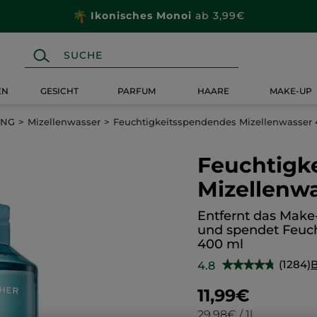
Ikonisches Monoi
ab 3,99€
EN
GESICHT
PARFUM
HAARE
MAKE-UP
UNG
Mizellenwasser
Feuchtigkeitsspendendes Mizellenwasser
Feuchtigk
Mizellenw
Entfernt das Mak
und spendet Feuch
400 ml
(1284)
4.8
★★★★★
★★★★★
4.8
von
11,99€
5
Sternen.
29,98€ / 1l
Bewertungen