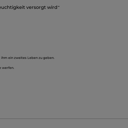
euchtigkeit versorgt wird
**
, ihm ein zweites Leben zu geben.
e werfen.