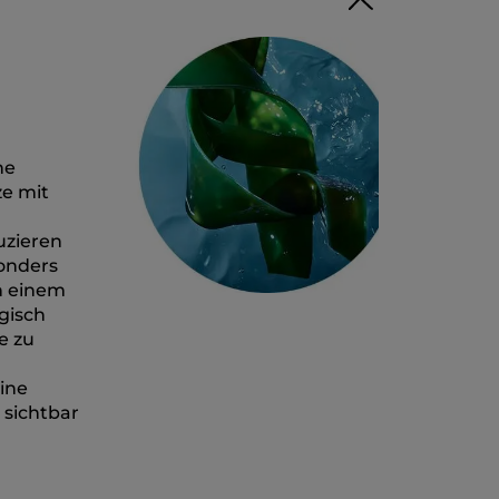
ne
ze mit
uzieren
sonders
n einem
ogisch
e zu
eine
 sichtbar