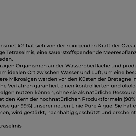
Kosmetik® hat sich von der reinigenden Kraft der Ozea
alge Tetraselmis, eine sauerstoffspendende Meerespflan
eden.
zigen Organismen an der Wasseroberfläche und prod
inem idealen Ort zwischen Wasser und Luft, um eine be
sere Mikroalgen werden vor den Küsten der Bretagne i
iche Verfahren garantiert einen kontrollierten und ökol
oalgen nutzen können, ohne sie als natürliche Ressourc
ldet den Kern der hochnatürlichen Produktformeln (98%
weise gar 99%) unserer neuen Linie Pure Algue. Sie hat 
en, wird gestärkt, nachhaltig geschützt und erscheint
traselmis