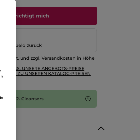
s
enachrichtigt mich
ng
n oder Geld zurück
l. MwSt. und zzgl. Versandkosten in Höhe
RE AGBS. UNSERE ANGEBOTS-PREISE
r
GLEICH ZU UNSEREN KATALOG-PREISEN
an
ie
f eines 2. Cleansers