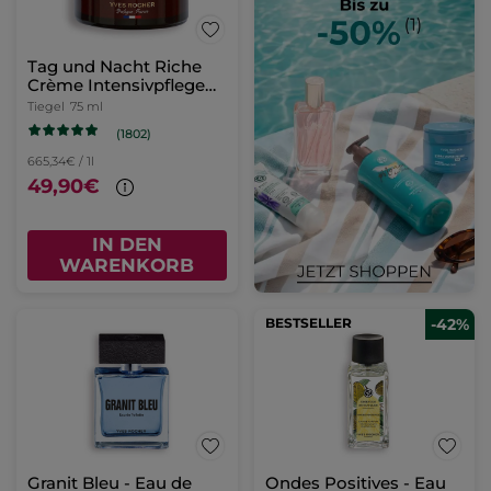
Tag und Nacht Riche
Crème Intensivpflege
75ml
Tiegel
75 ml
(1802)
665,34€ / 1l
49,90€
IN DEN
WARENKORB
BESTSELLER
-42%
Granit Bleu - Eau de
Ondes Positives - Eau