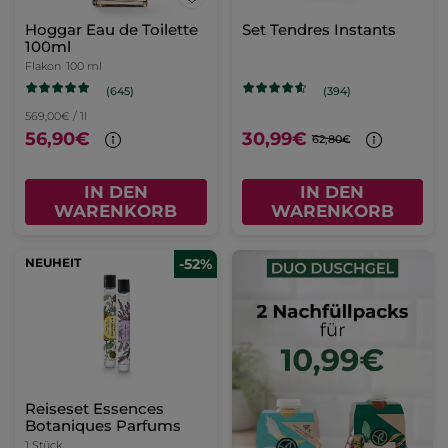
Hoggar Eau de Toilette
Set Tendres Instants
100ml
Flakon
100 ml
(645)
(394)
569,00€ / 1l
56,90€
30,99€
62,80€
IN DEN
IN DEN
WARENKORB
WARENKORB
NEUHEIT
-52%
Reiseset Essences
Botaniques Parfums
1 Stück