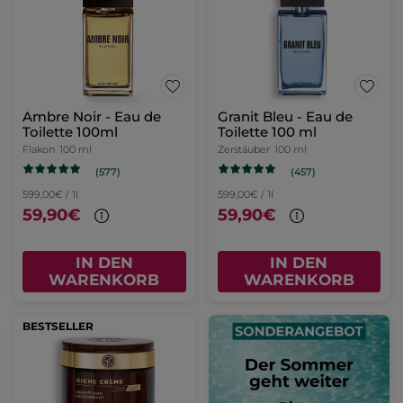
Ambre Noir - Eau de
Granit Bleu - Eau de
Toilette 100ml
Toilette 100 ml
Flakon
100 ml
Zerstäuber
100 ml
(577)
(457)
599,00€ / 1l
599,00€ / 1l
59,90€
59,90€
IN DEN
IN DEN
WARENKORB
WARENKORB
BESTSELLER