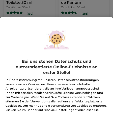
Toilette 50 ml
de Parfum
Zerstäuber
50 ml
Zerstäuber
50 ml
(160)
(283)
918,00€ / 1l
49,98€ / 100ml
45,90€
24,99€
42,90€
IN DEN
IN DEN
WARENKORB
WARENKORB
BESTSELLER
Bei uns stehen Datenschutz und
nutzerorientierte Online-Erlebnisse an
erster Stelle!
In Übereinstimmung mit unseren Datenschutzbestimmungen
verwenden wir Cookies, um Ihnen personalisierte Inhalte und
Anzeigen zu präsentieren, die an Ihre Vorlieben angepasst sind,
Ihnen mit sozialen Medien verknüpfte Dienste vorzuschlagen und
Bois de Sauge - Dusch-
zur Webanalyse. Wenn Sie auf "Alle Cookies akzeptieren" klicken,
Shampoo
stimmen Sie der Verwendung aller auf unserer Website platzierten
Tube
200 ml
Cookies zu. Um mehr über die Verwendung von Cookies zu erfahren,
(202)
klicken Sie im Banner auf "Cookie-Einstellungen" oder lesen Sie