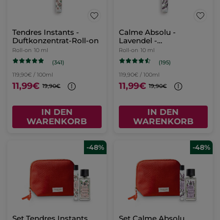
Tendres Instants -
Calme Absolu -
Duftkonzentrat-Roll-on
Lavendel -
Duftkonzentrat-Roll-on
Roll-on
10 ml
Roll-on
10 ml
(341)
(195)
119,90€ / 100ml
119,90€ / 100ml
11,99€
11,99€
19,90€
19,90€
IN DEN
IN DEN
WARENKORB
WARENKORB
-48%
-48%
Set Tendres Instants
Set Calme Absolu