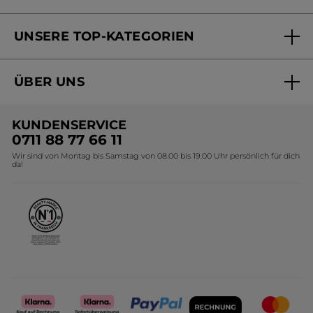
Versandhandel Sendung verfolgen
Online Beauty Beratung
UNSERE TOP-KATEGORIEN
Versandhandel Preisliste
Online Preisliste
Aktuelle Angebote
ÜBER UNS
Black Friday Yves Rocher
Unsere Marke
Weihnachtskollektion
KUNDENSERVICE
Umweltstiftung YR
Geschenkideen Yves Rocher
0711 88 77 66 11
Wir sind von Montag bis Samstag von 08.00 bis 19.00 Uhr persönlich für dich
Affiliate Programm
Kollektion Monoi Yves Rocher
da!
Karriere