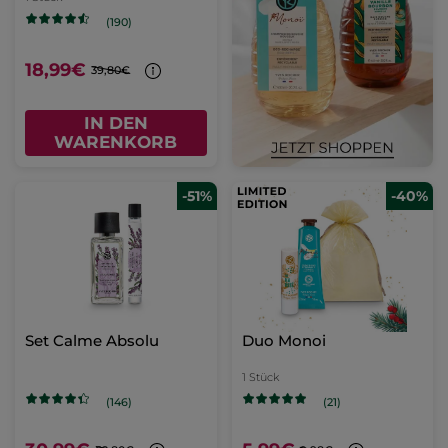
(190)
18,99€
39,80€
IN DEN
WARENKORB
-51%
-40%
Set Calme Absolu
Duo Monoi
1 Stück
(146)
(21)