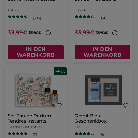
1 Stück
1 Stück
(394)
(146)
33,99€
33,99€
65,80€
65,80€
IN DEN
IN DEN
WARENKORB
WARENKORB
-41%
Set Eau de Parfum -
Granit Bleu –
Tendres Instants
Geschenkbox
Geschenkset
1 Stück
Set
(7)
(8)