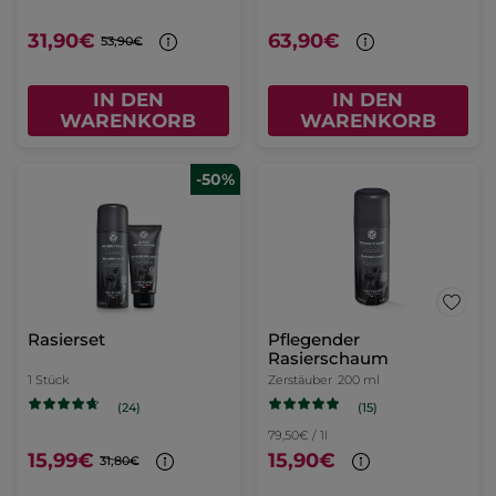
31,90€
63,90€
53,90€
IN DEN
IN DEN
WARENKORB
WARENKORB
-50%
Rasierset
Pflegender
Rasierschaum
1 Stück
Zerstäuber
200 ml
(15)
(24)
79,50€ / 1l
15,99€
15,90€
31,80€