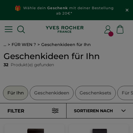
Wähle dein
Geschenk
mit deiner Bestellung
ab 20€*
...
FÜR WEN ?
Geschenkideen für Ihn
Geschenkideen für Ihn
32
Produkt(e) gefunden
Für Ihn
Geschenkideen
Geschenksets
Für S
FILTER
SORTIEREN NACH