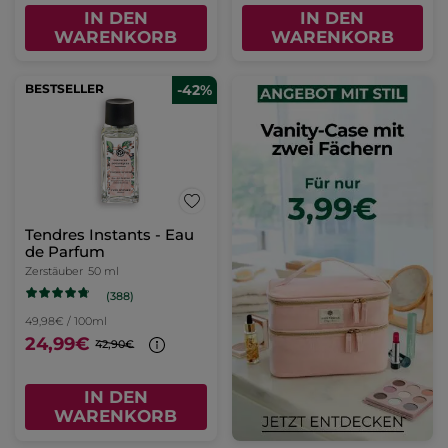
IN DEN
IN DEN
WARENKORB
WARENKORB
BESTSELLER
-42%
Tendres Instants - Eau
de Parfum
Zerstäuber
50 ml
(388)
49,98€ / 100ml
24,99€
42,90€
IN DEN
WARENKORB