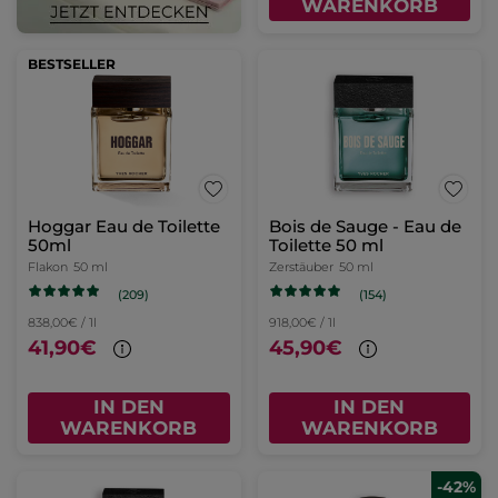
WARENKORB
BESTSELLER
Hoggar Eau de Toilette
Bois de Sauge - Eau de
50ml
Toilette 50 ml
Flakon
50 ml
Zerstäuber
50 ml
(209)
(154)
838,00€ / 1l
918,00€ / 1l
41,90€
45,90€
IN DEN
IN DEN
WARENKORB
WARENKORB
-42%