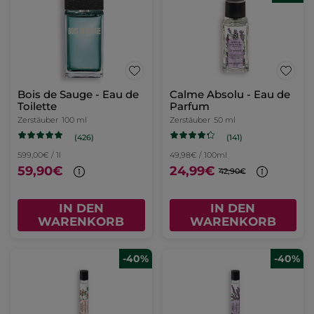
Bois de Sauge - Eau de
Calme Absolu - Eau de
Toilette
Parfum
Zerstäuber
100 ml
Zerstäuber
50 ml
(426)
(141)
599,00€ / 1l
49,98€ / 100ml
59,90€
24,99€
42,90€
IN DEN
IN DEN
WARENKORB
WARENKORB
-40%
-40%