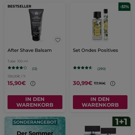
BESTSELLER
-51%
After Shave Balsam
Set Ondes Positives
Tube
100 ml
(12)
(290)
159,00€ / 1l
15,90€
30,99€
62,80€
IN DEN
IN DEN
WARENKORB
WARENKORB