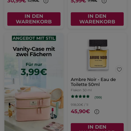
30,99€
5,99€
62,80€
9,98€
IN DEN
IN DEN
WARENKORB
WARENKORB
Ambre Noir - Eau de
Toilette 50ml
Flakon
50 ml
(199)
918,00€ / 1l
45,90€
IN DEN