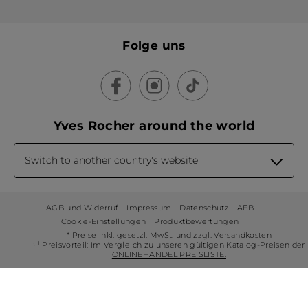
Folge uns
Yves Rocher around the world
Switch to another country's website
AGB und Widerruf
Impressum
Datenschutz
AEB
Cookie-Einstellungen
Produktbewertungen
* Preise inkl. gesetzl. MwSt. und zzgl. Versandkosten
(1)
Preisvorteil: Im Vergleich zu unseren gültigen Katalog-Preisen der
ONLINEHANDEL PREISLISTE.