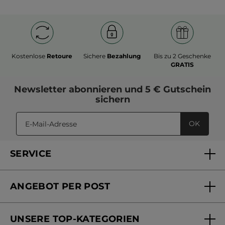
Kostenlose
Retoure
Sichere
Bezahlung
Bis zu 2 Geschenke
GRATIS
Newsletter
abonnieren und
5 € Gutschein
sichern
OK
SERVICE
FAQs und Kontakt
ANGEBOT PER POST
Mein Konto
Versandhandel Sendung verfolgen
Online Beauty Beratung
UNSERE TOP-KATEGORIEN
Versandhandel Preisliste