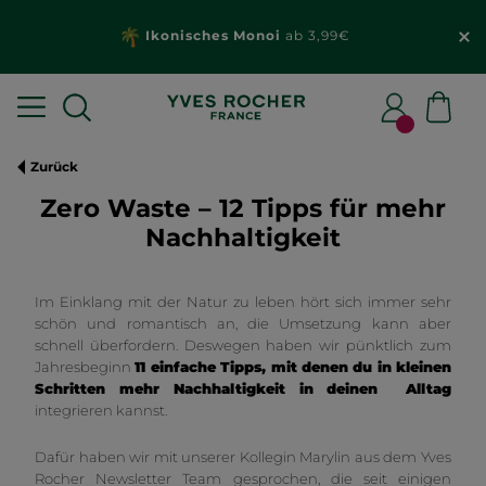
Ikonisches Monoi
ab 3,99€
Zurück
Zero Waste – 12 Tipps für mehr
Nachhaltigkeit
Im Einklang mit der Natur zu leben hört sich immer sehr
schön und romantisch an, die Umsetzung kann aber
schnell überfordern. Deswegen haben wir pünktlich zum
Jahresbeginn
11 einfache Tipps, mit denen du in kleinen
Schritten mehr Nachhaltigkeit in deinen Alltag
integrieren kannst.
Dafür haben wir mit unserer Kollegin Marylin aus dem Yves
Rocher Newsletter Team gesprochen, die seit einigen