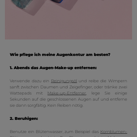
Wie pflege ich meine Augenkontur am besten?
1. Abends das Augen-Make-up entfernen:
Verwende dazu ein
Reinigungsöl
und reibe die Wimpern
sanft zwischen Daumen und Zeigefinger, oder tränke zwei
Wattepads mit
Make-up-Entferner
, lege Sie einige
Sekunden auf die geschlossenen Augen auf und entferne
sie dann sorgfältig. Kein Reiben nötig.
2. Beruhigen:
Benutze ein Blütenwasser, zum Beispiel das
Kornblumen-