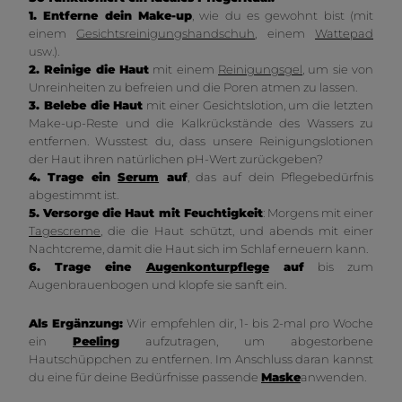
1. Entferne dein Make-up
, wie du es gewohnt bist (mit
einem
Gesichtsreinigungshandschuh
, einem
Wattepad
usw.).
2. Reinige die Haut
mit einem
Reinigungsgel
, um sie von
Unreinheiten zu befreien und die Poren atmen zu lassen.
3. Belebe die Haut
mit einer Gesichtslotion, um die letzten
Make-up-Reste und die Kalkrückstände des Wassers zu
entfernen. Wusstest du, dass unsere Reinigungslotionen
der Haut ihren natürlichen pH-Wert zurückgeben?
4. Trage ein
Serum
auf
, das auf dein Pflegebedürfnis
abgestimmt ist.
5. Versorge die Haut mit Feuchtigkeit
: Morgens mit einer
Tagescreme
, die die Haut schützt, und abends mit einer
Nachtcreme, damit die Haut sich im Schlaf erneuern kann.
6. Trage eine
Augenkonturpflege
auf
bis zum
Augenbrauenbogen und klopfe sie sanft ein.
Als Ergänzung:
Wir empfehlen dir, 1- bis 2-mal pro Woche
ein
Peeling
aufzutragen, um abgestorbene
Hautschüppchen zu entfernen. Im Anschluss daran kannst
du eine für deine Bedürfnisse passende
Maske
anwenden.