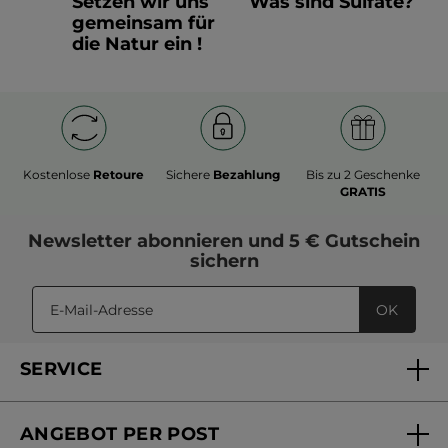
Setzen wir uns
Was sind Sulfate?
gemeinsam für
die Natur ein !
Kostenlose
Retoure
Sichere
Bezahlung
Bis zu 2 Geschenke
GRATIS
Newsletter
abonnieren und
5 € Gutschein
sichern
OK
SERVICE
FAQs und Kontakt
ANGEBOT PER POST
Mein Konto