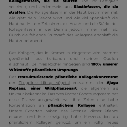
Kollagenfasern, die sie stützen
und ihr Festigkeit
verleihen, und andererseits aus
Elastinfasern, die sie
straffen
. Die Kollagenfasern in der Haut bestimmen mit,
wie glatt dein Gesicht wirkt und wie viel Spannkraft die
Haut hat. Mit der Zeit nimmt die Anzahl und die Stärke der
Kollagenfasern in der Dermis jedoch immer mehr ab.
Durch die fehlende Stützkraft des Kollagens erschlafft die
Haut zunehmend.
Das Kollagen, das in Kosmetika eingesetzt wird, stammt
gewöhnlich aus tierischen und marinen Quellen
(Fischhaut). Bei Yves Rocher hingegen sind
100% unserer
Wirkstoffe pflanzlichen Ursprungs
.
Das
restrukturierende pflanzliche Kollagenkonzentrat
der
Pflegelinie Lifting Végétal
entstammt der
Ajuga
Reptans, einer Wildpflanzenart
, die allgemein als
Unkraut bekannt ist. Das Yves Rocher Forschungsteam hat
diese Pflanze ausgewählt, weil ihre Zellen eine hohe
Konzentration an
pflanzlichem Kollagen
enthalten.
Unsere Experten haben das Potenzial dieser Pflanze
erkannt und ihre einzigartig hohe Konzentration an
pflanzlichem Kollagen genutzt, um ein völlig neues