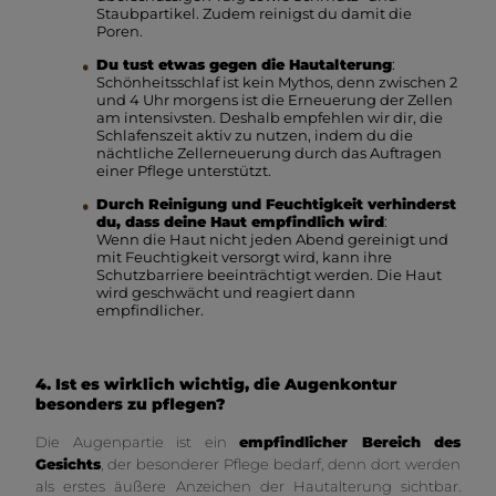
Staubpartikel. Zudem reinigst du damit die
Poren.
Du tust etwas gegen die Hautalterung
:
Schönheitsschlaf ist kein Mythos, denn zwischen 2
und 4 Uhr morgens ist die Erneuerung der Zellen
am intensivsten. Deshalb empfehlen wir dir, die
Schlafenszeit aktiv zu nutzen, indem du die
nächtliche Zellerneuerung durch das Auftragen
einer Pflege unterstützt.
Durch Reinigung und Feuchtigkeit verhinderst
du, dass deine Haut empfindlich wird
:
Wenn die Haut nicht jeden Abend gereinigt und
mit Feuchtigkeit versorgt wird, kann ihre
Schutzbarriere beeinträchtigt werden. Die Haut
wird geschwächt und reagiert dann
empfindlicher.
4. Ist es wirklich wichtig, die Augenkontur
besonders zu pflegen?
Die Augenpartie ist ein
empfindlicher Bereich des
Gesichts
, der besonderer Pflege bedarf, denn dort werden
als erstes äußere Anzeichen der Hautalterung sichtbar.