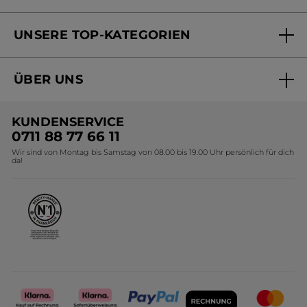
Versandhandel Sendung verfolgen
Online Beauty Beratung
UNSERE TOP-KATEGORIEN
Versandhandel Preisliste
Online Preisliste
Aktuelle Angebote
ÜBER UNS
Black Friday Yves Rocher
Unsere Marke
Weihnachtskollektion
KUNDENSERVICE
Umweltstiftung YR
Geschenkideen Yves Rocher
0711 88 77 66 11
Wir sind von Montag bis Samstag von 08.00 bis 19.00 Uhr persönlich für dich
Affiliate Programm
Kollektion Monoi Yves Rocher
da!
Karriere