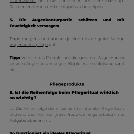
Blütenwasser
der Linie Pur Bleuet, um letzte Make-up-
Reste zu entfernen und die Augen zu beruhigen.
3. Die Augenkonturpartie schützen und mit
Feuchtigkeit versorgen:
Trage morgens und abends je eine reiskorngroße Menge
Augenkonturpflege
auf.
Tipp:
Verteile das Produkt auf die gesamte Augenkontur
bis zum Augenbrauenbogen. Klopfe es anschließend sanft
ein.
Pflegeprodukte
5. Ist die Reihenfolge beim Pflegeritual wirklich
so wichtig?
Ja! Die Reihenfolge der einzelnen Schritte des Pflegerituals
ist deshalb sinnvoll, weil jedes Produkt eine ganz bestimmte
Aufgabe übernimmt.
So funktioniert ein ideales Pflegeritual: