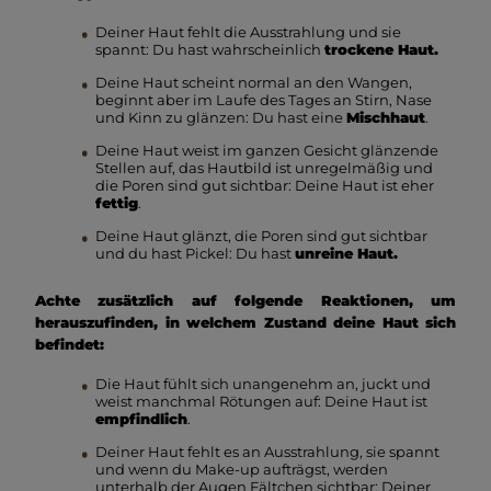
Deiner Haut fehlt die Ausstrahlung und sie
spannt: Du hast wahrscheinlich
trockene Haut.
Deine Haut scheint normal an den Wangen,
beginnt aber im Laufe des Tages an Stirn, Nase
und Kinn zu glänzen: Du hast eine
Mischhaut
.
Deine Haut weist im ganzen Gesicht glänzende
Stellen auf, das Hautbild ist unregelmäßig und
die Poren sind gut sichtbar: Deine Haut ist eher
fettig
.
Deine Haut glänzt, die Poren sind gut sichtbar
und du hast Pickel: Du hast
unreine Haut.
Achte zusätzlich auf folgende Reaktionen, um
herauszufinden, in welchem Zustand deine Haut sich
befindet:
Die Haut fühlt sich unangenehm an, juckt und
weist manchmal Rötungen auf: Deine Haut ist
empfindlich
.
Deiner Haut fehlt es an Ausstrahlung, sie spannt
und wenn du Make-up aufträgst, werden
unterhalb der Augen Fältchen sichtbar: Deiner