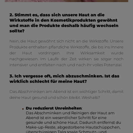
2. Stimmt es, dass sich unsere Haut an die
Wirkstoffe in den Kosmetikprodukten gewöhnt
und man die Produkte deshalb häufig wechseln
sollte?
Nein, die Haut gewöhnt sich nicht an die Wirkstoffe. Unsere
Produkte enthalten pflanzliche Wirkstoffe, die bis ins Innere
der Haut vordringen. Ihre Wirksamkeit wurde
nachgewiesen. Im Laufe der Zeit wirken sie sogar noch
intensiver und entfalten nach und nach ihr volles Potenzial.
3. Ich vergesse oft, mich abzuschminken. Ist das
wirklich schlecht für meine Haut?
Das Abschminken am Abend ist ein wichtiger Schritt, damit
deine Haut gesund und schön bleibt. Weshalb?
Du reduzierst Unreinheiten
:
Das Abschminken und Reinigen der Haut am
Abend ist ein wesentlicher Schritt für eine
gesunde und schöne Haut. Dadurch entfernst du
Make-up-Reste, abgestorbene Hautschüppchen,
überschüssigen Talg sowie Schmutz- und