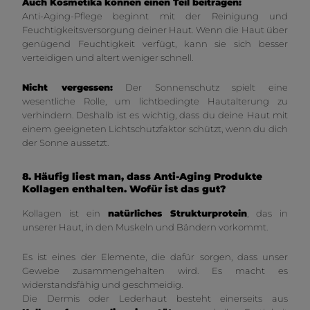
Auch Kosmetika können einen Teil beitragen:
Anti-Aging-Pflege beginnt mit der Reinigung und
Feuchtigkeitsversorgung deiner Haut. Wenn die Haut über
genügend Feuchtigkeit verfügt, kann sie sich besser
verteidigen und altert weniger schnell.
Nicht vergessen:
Der Sonnenschutz spielt eine
wesentliche Rolle, um lichtbedingte Hautalterung zu
verhindern. Deshalb ist es wichtig, dass du deine Haut mit
einem geeigneten Lichtschutzfaktor schützt, wenn du dich
der Sonne aussetzt.
8. Häufig liest man, dass Anti-Aging Produkte
Kollagen enthalten. Wofür ist das gut?
Kollagen ist ein
natürliches Strukturprotein
, das in
unserer Haut, in den Muskeln und Bändern vorkommt.
Es ist eines der Elemente, die dafür sorgen, dass unser
Gewebe zusammengehalten wird. Es macht es
widerstandsfähig und geschmeidig.
Die Dermis oder Lederhaut besteht einerseits aus