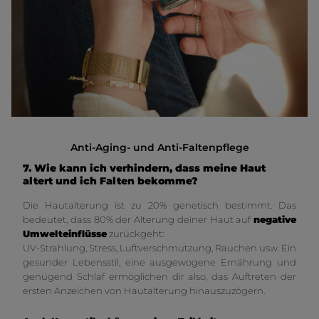
Anti-Aging- und Anti-Faltenpflege
7. Wie kann ich verhindern, dass meine Haut
altert und ich Falten bekomme?
Die Hautalterung ist zu 20% genetisch bestimmt. Das
bedeutet, dass 80% der Alterung deiner Haut auf
negative
Umwelteinflüsse
zurückgeht:
UV-Strahlung, Stress, Luftverschmutzung, Rauchen usw. Ein
gesunder Lebensstil, eine ausgewogene Ernährung und
genügend Schlaf ermöglichen dir also, das Auftreten der
ersten Anzeichen von Hautalterung hinauszuzögern.