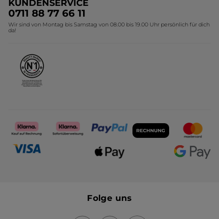
KUNDENSERVICE
Umweltstiftung YR
Geschenkideen Yves Rocher
0711 88 77 66 11
Wir sind von Montag bis Samstag von 08.00 bis 19.00 Uhr persönlich für dich
Affiliate Programm
Kollektion Monoi Yves Rocher
da!
Karriere
Folge uns