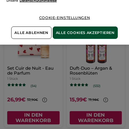
unsere
Datenschutzhinweise
COOKIE-EINSTELLUNGEN
-49%
-20%
ALLE ABLEHNEN
ALLE COOKIES AKZEPTIEREN
Set Cuir de Nuit - Eau
Duft-Duo – Argan &
de Parfum
Rosenblüten
1 Stück
1 Stück
(54)
(532)
26,99€
15,99€
52,90€
19,98€
IN DEN
IN DEN
WARENKORB
WARENKORB