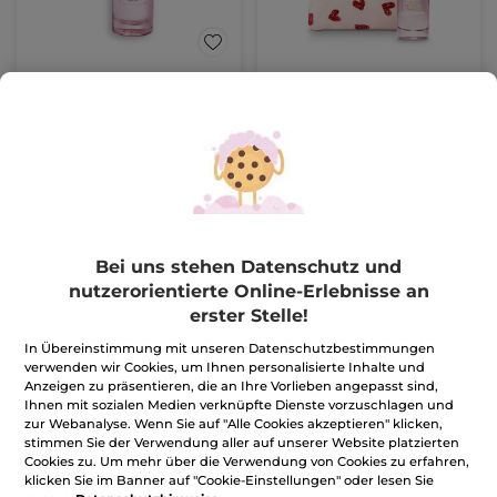
Eau de Parfum Sur La
Set Sur la Lande - Eau
Lande
de Parfum
Zerstäuber
30 ml
1 Stück
(82)
(242)
999,67€ / 1l
29,99€
26,99€
49,90€
52,90€
IN DEN
IN DEN
Bei uns stehen Datenschutz und
WARENKORB
WARENKORB
nutzerorientierte Online-Erlebnisse an
erster Stelle!
In Übereinstimmung mit unseren Datenschutzbestimmungen
verwenden wir Cookies, um Ihnen personalisierte Inhalte und
Anzeigen zu präsentieren, die an Ihre Vorlieben angepasst sind,
Ihnen mit sozialen Medien verknüpfte Dienste vorzuschlagen und
zur Webanalyse. Wenn Sie auf "Alle Cookies akzeptieren" klicken,
stimmen Sie der Verwendung aller auf unserer Website platzierten
Cookies zu. Um mehr über die Verwendung von Cookies zu erfahren,
klicken Sie im Banner auf "Cookie-Einstellungen" oder lesen Sie