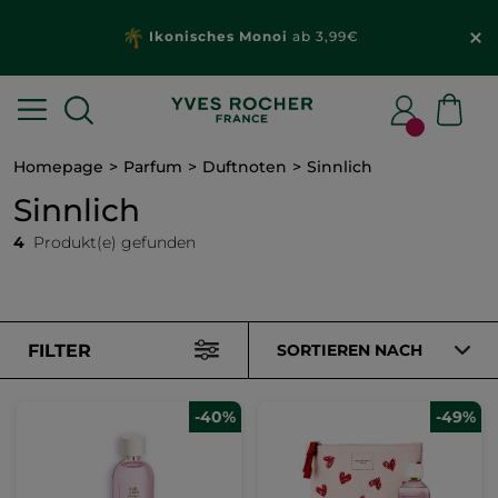
Ikonisches Monoi
ab 3,99€
Homepage
Parfum
Duftnoten
Sinnlich
Sinnlich
4
Produkt(e) gefunden
FILTER
SORTIEREN NACH
-40%
-49%