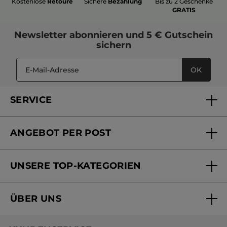
Kostenlose
Retoure
Sichere
Bezahlung
Bis zu 2 Geschenke
GRATIS
Newsletter
abonnieren und
5 € Gutschein
sichern
OK
SERVICE
FAQs und Kontakt
ANGEBOT PER POST
Mein Konto
Versandhandel Sendung verfolgen
Online Beauty Beratung
UNSERE TOP-KATEGORIEN
Versandhandel Preisliste
Online Preisliste
Aktuelle Angebote
ÜBER UNS
Black Friday Yves Rocher
Unsere Marke
Weihnachtskollektion