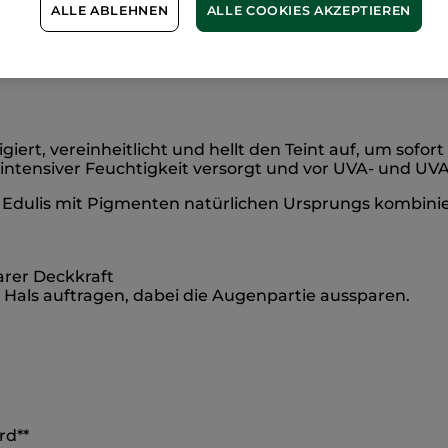
ALLE ABLEHNEN
ALLE COOKIES AKZEPTIEREN
-50% ab 2 Produk
igiert, vereinheitlicht und hellt den Teint auf, um sof
intensiver Feuchtigkeit versorgt und vor UVA- und UVA
rd Edulis mit Pigmenten natürlichen Ursprungs kombi
rer Deckkraft
d Hals auftragen, dabei die Augenpartie aussparen.
rd**