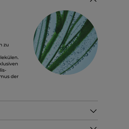
n zu
lekülen.
klusiven
is-
smus der