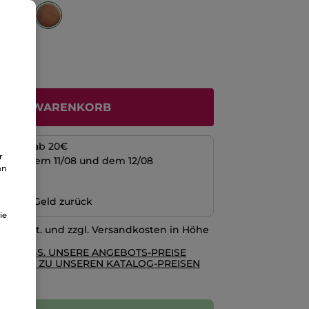
N DEN WARENKORB
kosten ab 20€
r
schen dem 11/08 und dem 12/08
an
ng
n oder Geld zurück
ie
l. MwSt. und zzgl. Versandkosten in Höhe
RE AGBS. UNSERE ANGEBOTS-PREISE
GLEICH ZU UNSEREN KATALOG-PREISEN