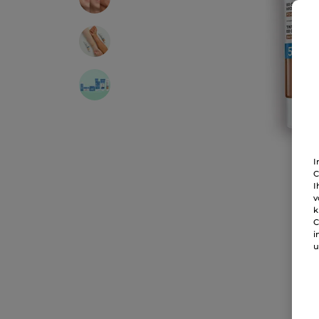
I
C
I
v
k
C
i
u