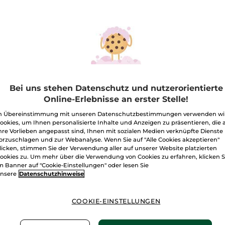
Getönte
BB
Feuchtigkeitscreme
–
Medium
Dunkler Farbton
Hell
Menge
I
Bei uns stehen Datenschutz und nutzerorientierte
Online-Erlebnisse an erster Stelle!
Freie Versand
n Übereinstimmung mit unseren Datenschutzbestimmungen verwenden wi
Lieferung zwi
ookies, um Ihnen personalisierte Inhalte und Anzeigen zu präsentieren, die 
Sichere Zahlu
hre Vorlieben angepasst sind, Ihnen mit sozialen Medien verknüpfte Dienste
orzuschlagen und zur Webanalyse. Wenn Sie auf "Alle Cookies akzeptieren"
100 % zufriede
licken, stimmen Sie der Verwendung aller auf unserer Website platzierten
ookies zu. Um mehr über die Verwendung von Cookies zu erfahren, klicken S
m Banner auf "Cookie-Einstellungen" oder lesen Sie
Preisangaben ink
von 3,99 €.
nsere
Datenschutzhinweise
ES GELTEN UNSE
WERDEN IM VER
BERECHNET.
COOKIE-EINSTELLUNGEN