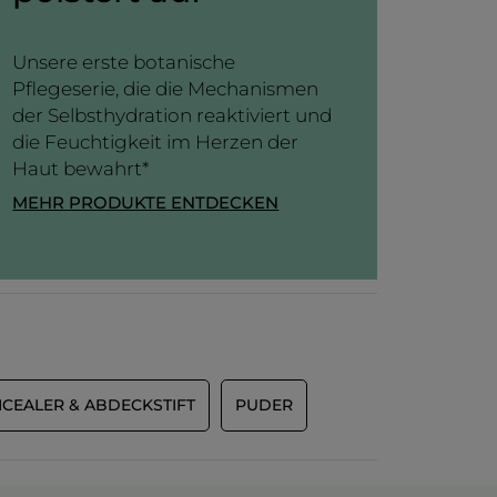
Unsere erste botanische
Pflegeserie, die die Mechanismen
der Selbsthydration reaktiviert und
die Feuchtigkeit im Herzen der
Haut bewahrt*
MEHR PRODUKTE ENTDECKEN
CEALER & ABDECKSTIFT
PUDER