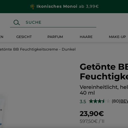
Ikonisches Monoi
ab 3,99€
EN
GESICHT
PARFUM
HAARE
MAKE-UP
etönte BB Feuchtigkeitscreme - Dunkel
Getönte B
Feuchtigk
Vereinheitlicht, hel
40 ml
(80)
BE
3.5
★★★★★
★★★★★
3.5
von
23,90€
5
Sternen.
597,50€ / 1l
Bewertungen
anzeigen.