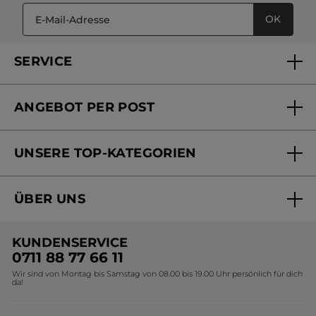
OK
SERVICE
FAQs und Kontakt
ANGEBOT PER POST
Mein Konto
Versandhandel Sendung verfolgen
Online Beauty Beratung
UNSERE TOP-KATEGORIEN
Versandhandel Preisliste
Online Preisliste
Aktuelle Angebote
ÜBER UNS
Black Friday Yves Rocher
Unsere Marke
Weihnachtskollektion
KUNDENSERVICE
Umweltstiftung YR
Geschenkideen Yves Rocher
0711 88 77 66 11
Wir sind von Montag bis Samstag von 08.00 bis 19.00 Uhr persönlich für dich
Affiliate Programm
Kollektion Monoi Yves Rocher
da!
Karriere