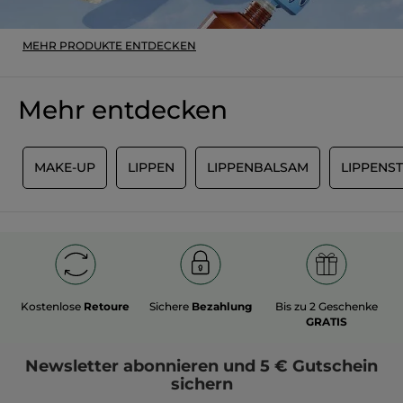
MEHR PRODUKTE ENTDECKEN
Mehr entdecken
S
MAKE-UP
LIPPEN
LIPPENBALSAM
LIPPENST
Kostenlose
Retoure
Sichere
Bezahlung
Bis zu 2 Geschenke
GRATIS
Newsletter
abonnieren und
5 € Gutschein
sichern