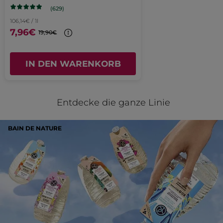
Empfiehlt dieses Produkt
Ja
(629)
Fenster
Ursprünglich veröffentlicht auf yves-rocher.fr
106,14€ / 1l
geöffnet.
7,96€
19,90€
MEHR
IN DEN WARENKORB
Entdecke die ganze Linie
BAIN DE NATURE