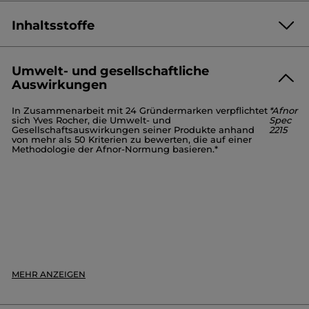
Inhaltsstoffe
Umwelt- und gesellschaftliche
Auswirkungen
RICINUS COMMUNIS (CASTOR) SEED OIL
CAPRYLIC/CAPRIC TRIGLYCERIDE
In Zusammenarbeit mit 24 Gründermarken verpflichtet
*Afnor
HYDROGENATED COCONUT OIL
sich Yves Rocher, die Umwelt- und
Spec
CERA ALBA/BEESWAX/CIRE D ABEILLE
Gesellschaftsauswirkungen seiner Produkte anhand
2215
von mehr als 50 Kriterien zu bewerten, die auf einer
DIPENTAERYTHRITYL
Methodologie der Afnor-Normung basieren.*
HEXAHYDROXYSTEARATE/HEXASTEARATE/HEXAROSINATE
HELIANTHUS ANNUUS SEED CERA (HELIANTHUS ANNUUS
(SUNFLOWER) SEED WAX)
TRIBEHENIN
OLEA EUROPAEA (OLIVE) FRUIT OIL
BUTYROSPERMUM PARKII (SHEA) BUTTER
HYDROXYSTEARIC/LINOLENIC/OLEIC POLYGLYCERIDES
HYDROGENATED VEGETABLE OIL
PARFUM/FRAGRANCE
HYDROGENATED CASTOR OIL
ASCORBYL PALMITATE
TOCOPHEROL
CITRIC ACID
10282v0
MEHR ANZEIGEN