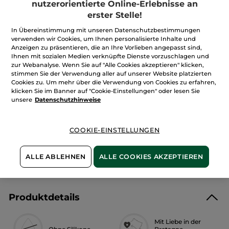
nutzerorientierte Online-Erlebnisse an
Menge
Pflegender
Lipbalm
erster Stelle!
Karité
In Übereinstimmung mit unseren Datenschutzbestimmungen
IN DEN WARENKORB
verwenden wir Cookies, um Ihnen personalisierte Inhalte und
Anzeigen zu präsentieren, die an Ihre Vorlieben angepasst sind,
Ihnen mit sozialen Medien verknüpfte Dienste vorzuschlagen und
zur Webanalyse. Wenn Sie auf "Alle Cookies akzeptieren" klicken,
Freie Versandkosten ab 20€
stimmen Sie der Verwendung aller auf unserer Website platzierten
Lieferung zwischen dem 11/08 und dem 12/08
Cookies zu. Um mehr über die Verwendung von Cookies zu erfahren,
klicken Sie im Banner auf "Cookie-Einstellungen" oder lesen Sie
Sichere Zahlung
unsere
Datenschutzhinweise
100 % zufrieden oder Geld zurück
COOKIE-EINSTELLUNGEN
Preisangaben inkl. MwSt. und zzgl. Versandkosten in
Höhe von 3,99 €.
ES GELTEN UNSERE AGBS. UNSERE ANGEBOTS-
PREISE WERDEN IM VERGLEICH ZU UNSEREN
ALLE ABLEHNEN
ALLE COOKIES AKZEPTIEREN
KATALOG-PREISEN BERECHNET.
Produktdetails
Mit Liebe in der