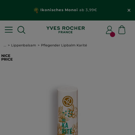
Ikonisches Monoi
ab 3,99€
...
Lippenbalsam
Pflegender Lipbalm Karité