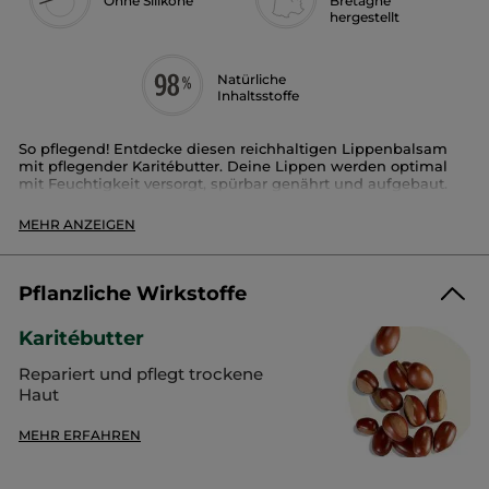
Ohne Silikone
Bretagne
hergestellt
Natürliche
Inhaltsstoffe
So pflegend! Entdecke diesen reichhaltigen Lippenbalsam
mit pflegender Karitébutter. Deine Lippen werden optimal
mit Feuchtigkeit versorgt, spürbar genährt und aufgebaut.
Das Plus:
Zartschmelzende, cremig-leichte Textur.
MEHR ANZEIGEN
Wirksamkeit bestätigt:
Sofortige signifikante Wirkung, die
über 6 Stunden anhält.
Pflanzliche Wirkstoffe
Verpackung:
Stift
Karitébutter
Artikelnr.: 43221
Repariert und pflegt trockene
Haut
MEHR ERFAHREN