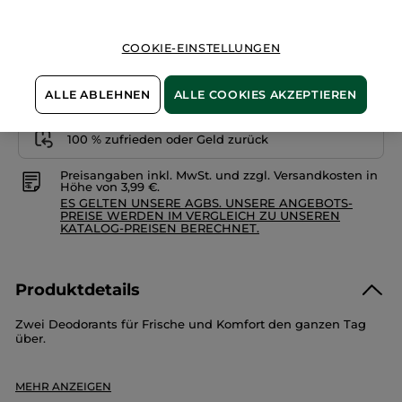
IN DEN WARENKORB
COOKIE-EINSTELLUNGEN
Freie Versandkosten ab 20€
Lieferung zwischen dem 12/08 und dem 13/08
ALLE ABLEHNEN
ALLE COOKIES AKZEPTIEREN
Sichere Zahlung
100 % zufrieden oder Geld zurück
Preisangaben inkl. MwSt. und zzgl. Versandkosten in
Höhe von 3,99 €.
ES GELTEN UNSERE AGBS. UNSERE ANGEBOTS-
PREISE WERDEN IM VERGLEICH ZU UNSEREN
KATALOG-PREISEN BERECHNET.
Produktdetails
Zwei Deodorants für Frische und Komfort den ganzen Tag
über.
Dieses Set besteht aus:
MEHR ANZEIGEN
- Frische-Deodorant Bio-Minze (50 ml) :
Bekämpft effektiv