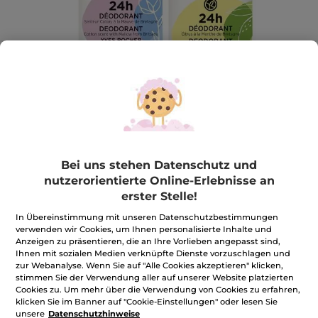
Bei uns stehen Datenschutz und
24 Stunden Deodorant-Set
nutzerorientierte Online-Erlebnisse an
erster Stelle!
Zwei Deodorants, ein wirksamer Schutz
★★★★★
★★★★★
3.5
In Übereinstimmung mit unseren Datenschutzbestimmungen
(46)
BEWERTUNG VERFASSEN
verwenden wir Cookies, um Ihnen personalisierte Inhalte und
3.5
Anzeigen zu präsentieren, die an Ihre Vorlieben angepasst sind,
von
6,99€
*
13,80€
-49%
5
Ihnen mit sozialen Medien verknüpfte Dienste vorzuschlagen und
Sternen.
zur Webanalyse. Wenn Sie auf "Alle Cookies akzeptieren" klicken,
Bewertungen
stimmen Sie der Verwendung aller auf unserer Website platzierten
Menge
anzeigen.
24
Cookies zu. Um mehr über die Verwendung von Cookies zu erfahren,
Stunden
klicken Sie im Banner auf "Cookie-Einstellungen" oder lesen Sie
Deodorant-
unsere
Datenschutzhinweise
Set