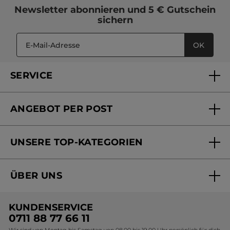
Newsletter
abonnieren und
5 € Gutschein
sichern
OK
SERVICE
FAQs und Kontakt
ANGEBOT PER POST
Mein Konto
Versandhandel Sendung verfolgen
Online Beauty Beratung
UNSERE TOP-KATEGORIEN
Versandhandel Preisliste
Online Preisliste
Aktuelle Angebote
ÜBER UNS
Black Friday Yves Rocher
Unsere Marke
Weihnachtskollektion
KUNDENSERVICE
Umweltstiftung YR
Geschenkideen Yves Rocher
0711 88 77 66 11