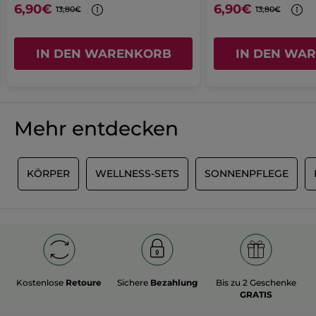
Ursprünglich veröffentlicht zu
Deodorant
6,90€
6,90€
geöffnet.
13,80€
13,80€
mit Baumwollduft und Malve aus der
Bretagne
IN DEN WARENKORB
IN DEN WA
Ja ·
0
Nein ·
0
Hilfreich?
MEHR
Mehr entdecken
R
KÖRPER
WELLNESS-SETS
SONNENPFLEGE
Kostenlose
Retoure
Sichere
Bezahlung
Bis zu 2 Geschenke
GRATIS