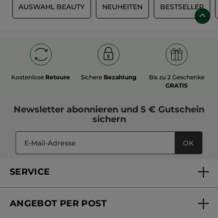
P
AUSWAHL BEAUTY
NEUHEITEN
BESTSELLER
Kostenlose
Retoure
Sichere
Bezahlung
Bis zu 2 Geschenke
GRATIS
Newsletter
abonnieren und
5 € Gutschein
sichern
OK
SERVICE
FAQs und Kontakt
ANGEBOT PER POST
Mein Konto