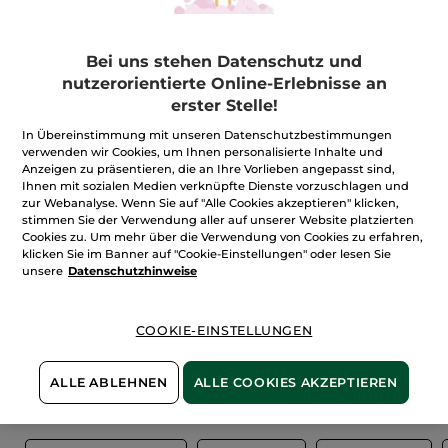
FILTER
SORTIEREN NACH
Bei uns stehen Datenschutz und
nutzerorientierte Online-Erlebnisse an
erster Stelle!
In Übereinstimmung mit unseren Datenschutzbestimmungen
verwenden wir Cookies, um Ihnen personalisierte Inhalte und
Anzeigen zu präsentieren, die an Ihre Vorlieben angepasst sind,
Ihnen mit sozialen Medien verknüpfte Dienste vorzuschlagen und
zur Webanalyse. Wenn Sie auf "Alle Cookies akzeptieren" klicken,
stimmen Sie der Verwendung aller auf unserer Website platzierten
Cookies zu. Um mehr über die Verwendung von Cookies zu erfahren,
klicken Sie im Banner auf "Cookie-Einstellungen" oder lesen Sie
unsere
Datenschutzhinweise
100%
unserer Aktivstoffe
Wir bewirtschaften
sind
pflanzlich
unsere Felder
biologisch
COOKIE-EINSTELLUNGEN
ALLE ABLEHNEN
ALLE COOKIES AKZEPTIEREN
Mehr entdecken