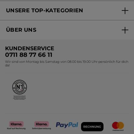
Versandhandel Sendung verfolgen
Online Beauty Beratung
UNSERE TOP-KATEGORIEN
Versandhandel Preisliste
Online Preisliste
Aktuelle Angebote
ÜBER UNS
Black Friday Yves Rocher
Unsere Marke
Weihnachtskollektion
KUNDENSERVICE
Umweltstiftung YR
Geschenkideen Yves Rocher
0711 88 77 66 11
Wir sind von Montag bis Samstag von 08.00 bis 19.00 Uhr persönlich für dich
Affiliate Programm
Kollektion Monoi Yves Rocher
da!
Karriere