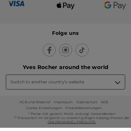
Folge uns
Yves Rocher around the world
Switch to another country's website
AGB und Widerruf
Impressum
Datenschutz
AEB
Cookie-Einstellungen
Produktbewertungen
* Preise inkl. gesetzl. MwSt. und zzgl. Versandkosten
(1)
Preisvorteil: Im Vergleich zu unseren gültigen Katalog-Preisen der
ONLINEHANDEL PREISLISTE.