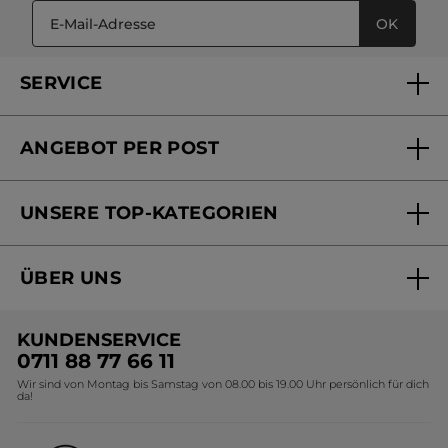
OK
SERVICE
FAQs und Kontakt
ANGEBOT PER POST
Mein Konto
Versandhandel Sendung verfolgen
Online Beauty Beratung
UNSERE TOP-KATEGORIEN
Versandhandel Preisliste
Online Preisliste
Aktuelle Angebote
ÜBER UNS
Black Friday Yves Rocher
Unsere Marke
Weihnachtskollektion
KUNDENSERVICE
Umweltstiftung YR
Geschenkideen Yves Rocher
0711 88 77 66 11
Wir sind von Montag bis Samstag von 08.00 bis 19.00 Uhr persönlich für dich
Affiliate Programm
Kollektion Monoi Yves Rocher
da!
Karriere