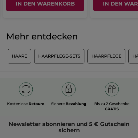
IN DEN WARENKORB
IN DEN WA
Ursprünglich veröffentlicht zu
Feste
Haarspülung
Ja ·
0
Nein ·
0
Hilfreich?
Mehr entdecken
MEHR
G
HAARE
HAARPFLEGE-SETS
HAARPFLEGE
H
Kostenlose
Retoure
Sichere
Bezahlung
Bis zu 2 Geschenke
GRATIS
Newsletter
abonnieren und
5 € Gutschein
sichern