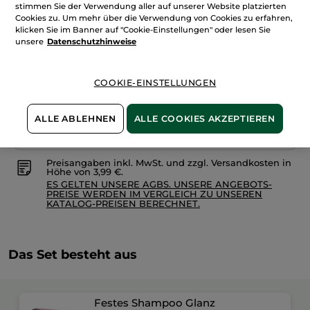
stimmen Sie der Verwendung aller auf unserer Website platzierten
Shampoo
Glanz
Cookies zu. Um mehr über die Verwendung von Cookies zu erfahren,
+
klicken Sie im Banner auf "Cookie-Einstellungen" oder lesen Sie
IN DEN WARENKORB
Feste
unsere
Datenschutzhinweise
Haarspülung
Freie Versandkosten ab 20€
COOKIE-EINSTELLUNGEN
Lieferung zwischen dem 11/08 und dem 12/08
Sichere Zahlung
ALLE ABLEHNEN
ALLE COOKIES AKZEPTIEREN
100 % zufrieden oder Geld zurück
Preisangaben inkl. MwSt. und zzgl. Versandkosten in
Höhe von 3,99 €.
ES GELTEN UNSERE AGBS. UNSERE ANGEBOTS-
PREISE WERDEN IM VERGLEICH ZU UNSEREN
KATALOG-PREISEN BERECHNET.
Das Set besteht aus
Festes Shampoo Glanz