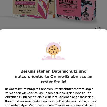
Festes Shampoo Glanz + Feste
Haarspülung
Bei uns stehen Datenschutz und
Weniger Plastik, Mehr Beauty
1 Stück
nutzerorientierte Online-Erlebnisse an
erster Stelle!
★★★★★
★★★★★
4.0
(15)
BEWERTUNG VERFASSEN
4
In Übereinstimmung mit unseren Datenschutzbestimmungen
von
14,99€
*
16,98€
verwenden wir Cookies, um Ihnen personalisierte Inhalte und
-12%
5
Anzeigen zu präsentieren, die an Ihre Vorlieben angepasst sind,
Sternen.
Bewertungen
Ihnen mit sozialen Medien verknüpfte Dienste vorzuschlagen und
Menge
anzeigen.
zur Webanalyse. Wenn Sie auf "Alle Cookies akzeptieren" klicken,
Festes