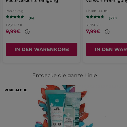
Feste Gesichtsreinigung
Verwöhn-Reinigun
ein
Empfiehlt dieses Produkt
Ja
Papier
75 g
Flakon
200 ml
neues
Ja ·
7
Nein ·
0
(16)
(389)
Hilfreich?
Fenster
133,20€ / 1l
39,95€ / 1l
9,99€
7,99€
geöffnet.
IN DEN WARENKORB
IN DEN WA
Entdecke die ganze Linie
PURE ALGUE