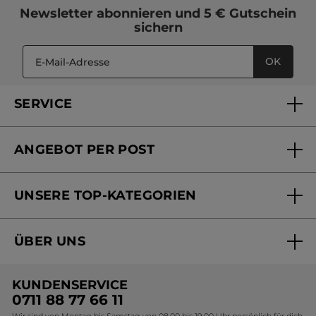
Newsletter
abonnieren und
5 € Gutschein
sichern
OK
SERVICE
FAQs und Kontakt
ANGEBOT PER POST
Mein Konto
Versandhandel Sendung verfolgen
Online Beauty Beratung
UNSERE TOP-KATEGORIEN
Versandhandel Preisliste
Online Preisliste
Aktuelle Angebote
ÜBER UNS
Black Friday Yves Rocher
Unsere Marke
Weihnachtskollektion
KUNDENSERVICE
Umweltstiftung YR
Geschenkideen Yves Rocher
0711 88 77 66 11
Wir sind von Montag bis Samstag von 08.00 bis 19.00 Uhr persönlich für dich