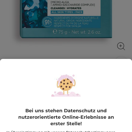
Feste Gesichtsreinigung
Beseitigt Verunreinigungen und spendet Feuchtigkeit
75 g
★★★★★
★★★★★
5.0
(1)
BEWERTUNG VERFASSEN
Bei uns stehen Datenschutz und
5
von
9,99€
*
nutzerorientierte Online-Erlebnisse an
5
erster Stelle!
Sternen.
133,20€ / 1kg
Bewertungen
anzeigen.