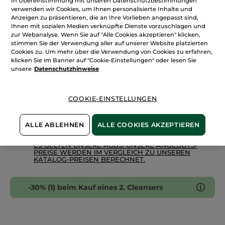
In Übereinstimmung mit unseren Datenschutzbestimmungen
Menge
Feste
verwenden wir Cookies, um Ihnen personalisierte Inhalte und
Gesichtsreinigung
Anzeigen zu präsentieren, die an Ihre Vorlieben angepasst sind,
Ihnen mit sozialen Medien verknüpfte Dienste vorzuschlagen und
zur Webanalyse. Wenn Sie auf "Alle Cookies akzeptieren" klicken,
IN DEN WARENKORB
stimmen Sie der Verwendung aller auf unserer Website platzierten
Cookies zu. Um mehr über die Verwendung von Cookies zu erfahren,
klicken Sie im Banner auf "Cookie-Einstellungen" oder lesen Sie
unsere
Datenschutzhinweise
Freie Versandkosten ab 20€
Lieferung zwischen dem 11/08 und dem 12/08
Sichere Zahlung
COOKIE-EINSTELLUNGEN
100 % zufrieden oder Geld zurück
ALLE ABLEHNEN
ALLE COOKIES AKZEPTIEREN
Preisangaben inkl. MwSt. und zzgl. Versandkosten in
Höhe von 3,99 €.
ES GELTEN UNSERE AGBS. UNSERE ANGEBOTS-
PREISE WERDEN IM VERGLEICH ZU UNSEREN
KATALOG-PREISEN BERECHNET.
-30% (1) beim Kauf eines 2. Cleansers