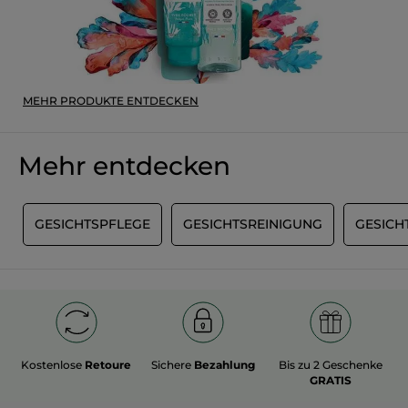
MEHR PRODUKTE ENTDECKEN
Mehr entdecken
E
GESICHTSPFLEGE
GESICHTSREINIGUNG
GESICH
Kostenlose
Retoure
Sichere
Bezahlung
Bis zu 2 Geschenke
GRATIS