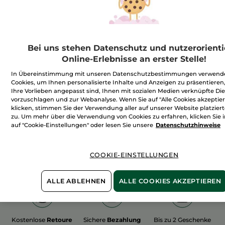
Bei uns stehen Datenschutz und nutzerorienti
100%
unserer Aktivstoffe
Wir bewirtschaften
Online-Erlebnisse an erster Stelle!
sind
pflanzlich
unsere Felder
In Übereinstimmung mit unseren Datenschutzbestimmungen verwend
biologisch
Cookies, um Ihnen personalisierte Inhalte und Anzeigen zu präsentieren,
Ihre Vorlieben angepasst sind, Ihnen mit sozialen Medien verknüpfte Di
vorzuschlagen und zur Webanalyse. Wenn Sie auf "Alle Cookies akzeptie
klicken, stimmen Sie der Verwendung aller auf unserer Website platzier
Mehr entdecken
zu. Um mehr über die Verwendung von Cookies zu erfahren, klicken Sie
auf "Cookie-Einstellungen" oder lesen Sie unsere
Datenschutzhinweise
E
CATEGORIE_LOCAL_CREATION_PROMO
DEATCH_24
COOKIE-EINSTELLUNGEN
ALLE ABLEHNEN
ALLE COOKIES AKZEPTIEREN
Kostenlose
Retoure
Sichere
Bezahlung
Bis zu 2 Geschenke