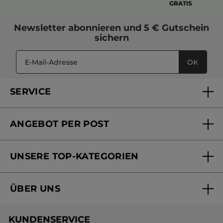
GRATIS
Newsletter
abonnieren und
5 € Gutschein
sichern
OK
SERVICE
FAQs und Kontakt
ANGEBOT PER POST
Mein Konto
Versandhandel Sendung verfolgen
Online Beauty Beratung
UNSERE TOP-KATEGORIEN
Versandhandel Preisliste
Online Preisliste
Aktuelle Angebote
ÜBER UNS
Black Friday Yves Rocher
Unsere Marke
Weihnachtskollektion
KUNDENSERVICE