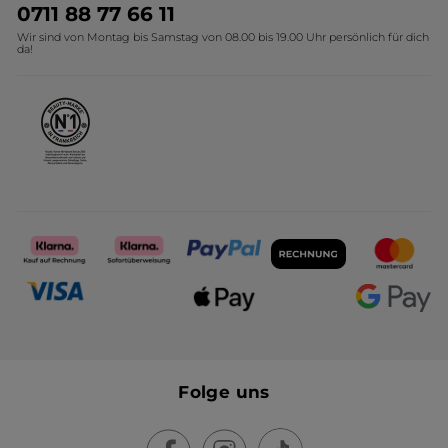
Umweltstiftung YR
Geschenkideen Yves Rocher
0711 88 77 66 11
Wir sind von Montag bis Samstag von 08.00 bis 19.00 Uhr persönlich für dich
Affiliate Programm
Kollektion Monoi Yves Rocher
da!
Karriere
Folge uns