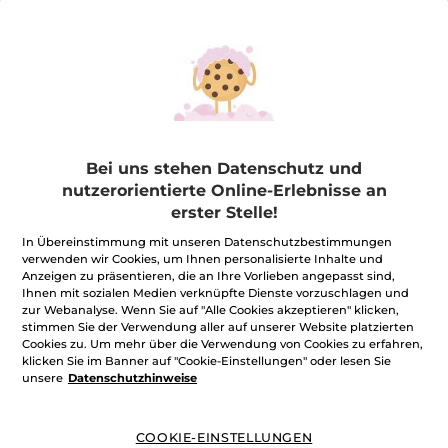
Bei uns stehen Datenschutz und
nutzerorientierte Online-Erlebnisse an
erster Stelle!
In Übereinstimmung mit unseren Datenschutzbestimmungen
SET BOIS DE SAUGE
verwenden wir Cookies, um Ihnen personalisierte Inhalte und
SET BOIS DE SAUGE
Anzeigen zu präsentieren, die an Ihre Vorlieben angepasst sind,
Ihnen mit sozialen Medien verknüpfte Dienste vorzuschlagen und
★★★★★
★★★★★
BEWERTUNG VERFASSEN
zur Webanalyse. Wenn Sie auf "Alle Cookies akzeptieren" klicken,
stimmen Sie der Verwendung aller auf unserer Website platzierten
Kein
Beurteilungswert
24,95€
Cookies zu. Um mehr über die Verwendung von Cookies zu erfahren,
*
für
klicken Sie im Banner auf "Cookie-Einstellungen" oder lesen Sie
unsere
Datenschutzhinweise
Menge
COOKIE-EINSTELLUNGEN