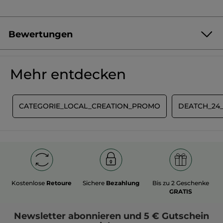
Bewertungen
Produkt als Erste/r bewerten
Kein
Beurteilungswert
★★★★★
★★★★★
Mehr entdecken
Kein
Beurteilungswert
für
BEWERTUNG VERFASSEN
E
CATEGORIE_LOCAL_CREATION_PROMO
DEATCH_24
Kostenlose
Retoure
Sichere
Bezahlung
Bis zu 2 Geschenke
GRATIS
Newsletter
abonnieren und
5 € Gutschein