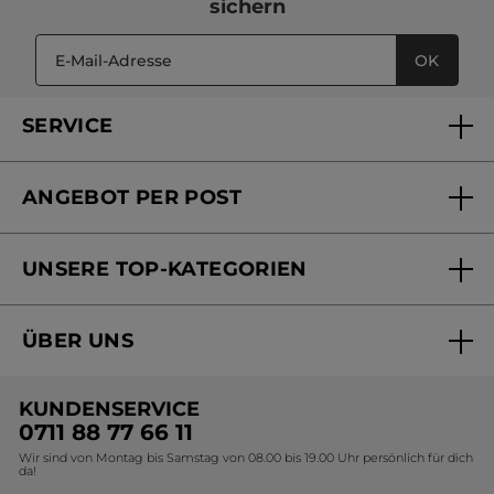
sichern
OK
SERVICE
FAQs und Kontakt
ANGEBOT PER POST
Mein Konto
Versandhandel Sendung verfolgen
Online Beauty Beratung
UNSERE TOP-KATEGORIEN
Versandhandel Preisliste
Online Preisliste
Aktuelle Angebote
ÜBER UNS
Black Friday Yves Rocher
Unsere Marke
Weihnachtskollektion
KUNDENSERVICE
Umweltstiftung YR
Geschenkideen Yves Rocher
0711 88 77 66 11
Wir sind von Montag bis Samstag von 08.00 bis 19.00 Uhr persönlich für dich
Affiliate Programm
Kollektion Monoi Yves Rocher
da!