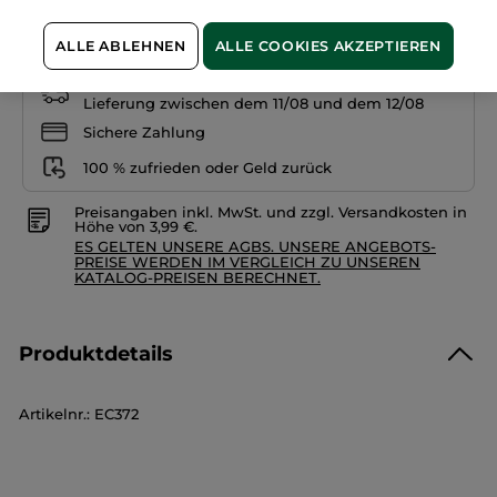
IN DEN WARENKORB
ALLE ABLEHNEN
ALLE COOKIES AKZEPTIEREN
Freie Versandkosten ab 20€
Lieferung zwischen dem 11/08 und dem 12/08
Sichere Zahlung
100 % zufrieden oder Geld zurück
Preisangaben inkl. MwSt. und zzgl. Versandkosten in
Höhe von 3,99 €.
ES GELTEN UNSERE AGBS. UNSERE ANGEBOTS-
PREISE WERDEN IM VERGLEICH ZU UNSEREN
KATALOG-PREISEN BERECHNET.
Produktdetails
Artikelnr.: EC372