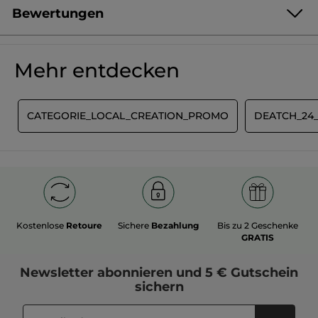
Bewertungen
Produkt als Erste/r bewerten
Kein
Beurteilungswert
★★★★★
★★★★★
Mehr entdecken
Kein
Beurteilungswert
für
BEWERTUNG VERFASSEN
E
CATEGORIE_LOCAL_CREATION_PROMO
DEATCH_24
Kostenlose
Retoure
Sichere
Bezahlung
Bis zu 2 Geschenke
GRATIS
Newsletter
abonnieren und
5 € Gutschein
sichern