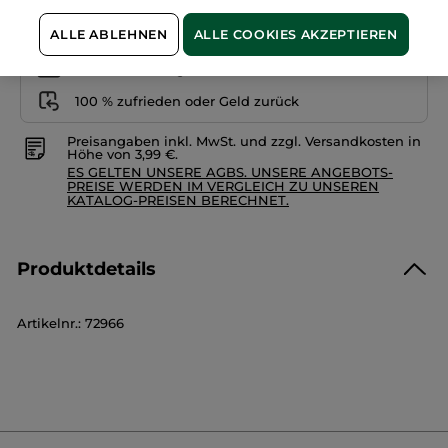
Freie Versandkosten ab 20€
ALLE ABLEHNEN
ALLE COOKIES AKZEPTIEREN
Lieferung zwischen dem 11/08 und dem 12/08
Sichere Zahlung
100 % zufrieden oder Geld zurück
Preisangaben inkl. MwSt. und zzgl. Versandkosten in
Höhe von 3,99 €.
ES GELTEN UNSERE AGBS. UNSERE ANGEBOTS-
PREISE WERDEN IM VERGLEICH ZU UNSEREN
KATALOG-PREISEN BERECHNET.
Produktdetails
Artikelnr.: 72966