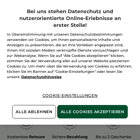
Bei uns stehen Datenschutz und
nutzerorientierte Online-Erlebnisse an
erster Stelle!
In Übereinstimmung mit unseren Datenschutzbestimmungen
100%
unserer Aktivstoffe
Wir bewirtschaften
verwenden wir Cookies, um Ihnen personalisierte Inhalte und
sind
pflanzlich
unsere Felder
Anzeigen zu präsentieren, die an Ihre Vorlieben angepasst sind,
biologisch
Ihnen mit sozialen Medien verknüpfte Dienste vorzuschlagen und
zur Webanalyse. Wenn Sie auf "Alle Cookies akzeptieren" klicken,
stimmen Sie der Verwendung aller auf unserer Website platzierten
Cookies zu. Um mehr über die Verwendung von Cookies zu erfahren,
Mehr entdecken
klicken Sie im Banner auf "Cookie-Einstellungen" oder lesen Sie
unsere
Datenschutzhinweise
WEIHNACHTS-COLLECTION 2015
COOKIE-EINSTELLUNGEN
ALLE ABLEHNEN
ALLE COOKIES AKZEPTIEREN
Kostenlose
Retoure
Sichere
Bezahlung
Bis zu 2 Geschenke