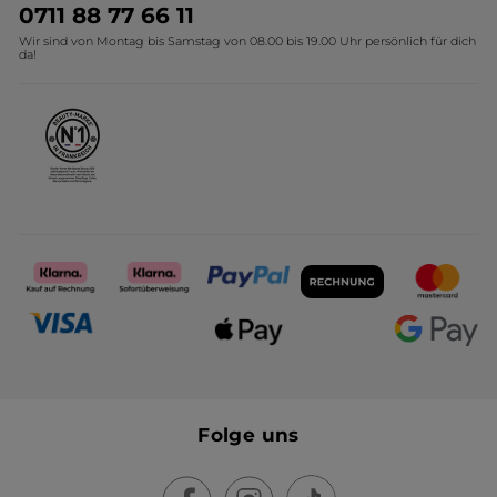
Umweltstiftung YR
Geschenkideen Yves Rocher
0711 88 77 66 11
Wir sind von Montag bis Samstag von 08.00 bis 19.00 Uhr persönlich für dich
Affiliate Programm
Kollektion Monoi Yves Rocher
da!
Karriere
Folge uns