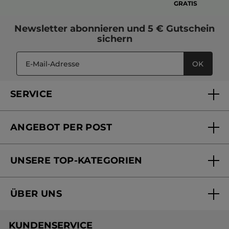
GRATIS
Newsletter
abonnieren und
5 € Gutschein
sichern
OK
SERVICE
FAQs und Kontakt
ANGEBOT PER POST
Mein Konto
Versandhandel Sendung verfolgen
Online Beauty Beratung
UNSERE TOP-KATEGORIEN
Versandhandel Preisliste
Online Preisliste
Aktuelle Angebote
ÜBER UNS
Black Friday Yves Rocher
Unsere Marke
Weihnachtskollektion
KUNDENSERVICE