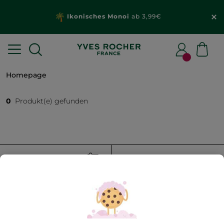
Ikonisches Monoi
ab 3,99€
Homepage
0
Produkt(e) gefunden
FILTER
SORTIEREN NACH