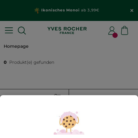
Ikonisches Monoi
ab 3,99€
Homepage
0
Produkt(e) gefunden
FILTER
SORTIEREN NACH