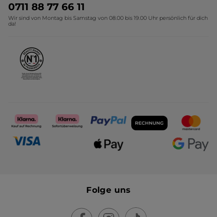
Umweltstiftung YR
Geschenkideen Yves Rocher
0711 88 77 66 11
Wir sind von Montag bis Samstag von 08.00 bis 19.00 Uhr persönlich für dich
Affiliate Programm
Kollektion Monoi Yves Rocher
da!
Karriere
Folge uns