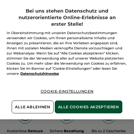
Bei uns stehen Datenschutz und
nutzerorientierte Online-Erlebnisse an
erster Stelle!
In Übereinstimmung mit unseren Datenschutzbestimmungen
100%
unserer Aktivstoffe
Wir bewirtschaften
verwenden wir Cookies, um Ihnen personalisierte Inhalte und
sind
pflanzlich
unsere Felder
Anzeigen zu präsentieren, die an Ihre Vorlieben angepasst sind,
biologisch
Ihnen mit sozialen Medien verknüpfte Dienste vorzuschlagen und
zur Webanalyse. Wenn Sie auf "Alle Cookies akzeptieren" klicken,
stimmen Sie der Verwendung aller auf unserer Website platzierten
Cookies zu. Um mehr über die Verwendung von Cookies zu erfahren,
Mehr entdecken
klicken Sie im Banner auf "Cookie-Einstellungen" oder lesen Sie
unsere
Datenschutzhinweise
WEIHNACHTS-COLLECTION 2015
COOKIE-EINSTELLUNGEN
ALLE ABLEHNEN
ALLE COOKIES AKZEPTIEREN
Kostenlose
Retoure
Sichere
Bezahlung
Bis zu 2 Geschenke