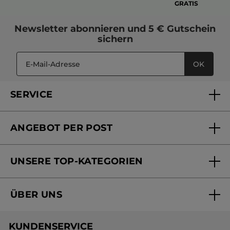
GRATIS
Newsletter
abonnieren und
5 € Gutschein
sichern
OK
SERVICE
FAQs und Kontakt
ANGEBOT PER POST
Mein Konto
Versandhandel Sendung verfolgen
Online Beauty Beratung
UNSERE TOP-KATEGORIEN
Versandhandel Preisliste
Online Preisliste
Aktuelle Angebote
ÜBER UNS
Black Friday Yves Rocher
Unsere Marke
Weihnachtskollektion
KUNDENSERVICE