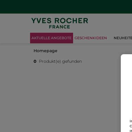
AKTUELLE ANGEBOTE
GESCHENKIDEEN
NEUHEIT
Homepage
0
Produkt(e) gefunden
I
C
I