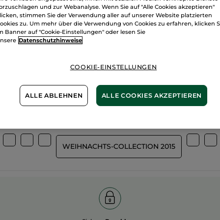
orzuschlagen und zur Webanalyse. Wenn Sie auf "Alle Cookies akzeptieren"
licken, stimmen Sie der Verwendung aller auf unserer Website platzierten
ookies zu. Um mehr über die Verwendung von Cookies zu erfahren, klicken S
m Banner auf "Cookie-Einstellungen" oder lesen Sie
nsere
Datenschutzhinweise
Wir bewirtsch
%
unserer Aktivstoffe
unsere Felder
pflanzlich
COOKIE-EINSTELLUNGEN
biologisch
ALLE ABLEHNEN
ALLE COOKIES AKZEPTIEREN
Mehr entdecken
WEIHNACHTS-COLLECTION 2015