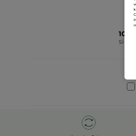
v
k
C
i
u
100
sind