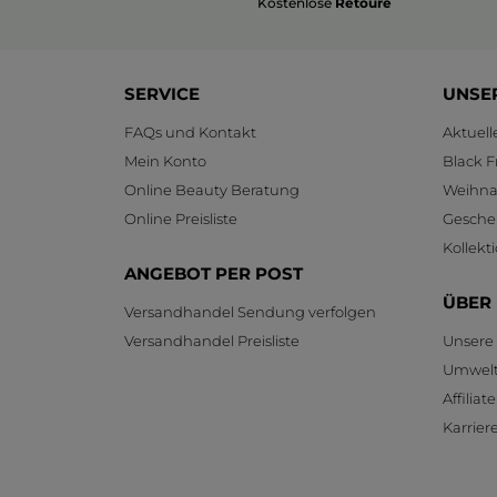
Kostenlose
Retoure
SERVICE
UNSE
FAQs und Kontakt
Aktuel
Mein Konto
Black F
Online Beauty Beratung
Weihnac
Online Preisliste
Gesche
Kollekt
ANGEBOT PER POST
ÜBER
Versandhandel Sendung verfolgen
Versandhandel Preisliste
Unsere
Umwelt
Affilia
Karrier