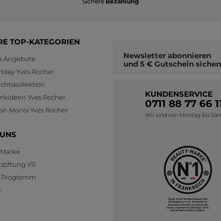
Sichere
Bezahlung
RE TOP-KATEGORIEN
Newsletter
abonnieren
le Angebote
und
5 € Gutschein
sicher
riday Yves Rocher
htskollektion
KUNDENSERVICE
nkideen Yves Rocher
0711 88 77 66 1
ion Monoi Yves Rocher
Wir sind von Montag bis Sams
 UNS
 Marke
stiftung YR
te Programm
e