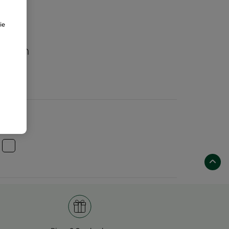
ie
aften