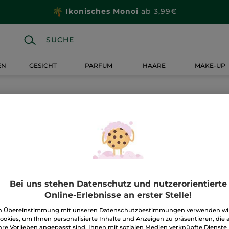
Ikonisches Monoi
ab 3,99€
EN
GESICHT
PARFUM
HAARE
MAKE-UP
Bei uns stehen Datenschutz und nutzerorientierte
Online-Erlebnisse an erster Stelle!
n Übereinstimmung mit unseren Datenschutzbestimmungen verwenden wi
ookies, um Ihnen personalisierte Inhalte und Anzeigen zu präsentieren, die 
hre Vorlieben angepasst sind, Ihnen mit sozialen Medien verknüpfte Dienste