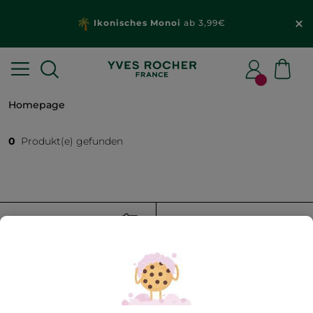
Ikonisches Monoi
ab 3,99€
Homepage
0
Produkt(e) gefunden
FILTER
SORTIEREN NACH