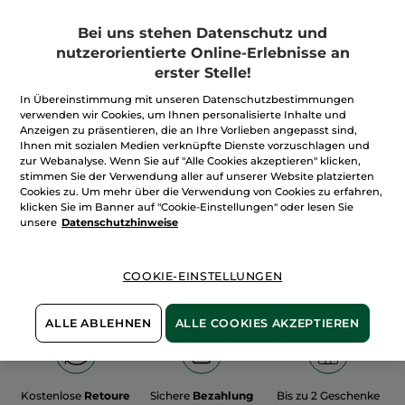
Bei uns stehen Datenschutz und
nutzerorientierte Online-Erlebnisse an
erster Stelle!
In Übereinstimmung mit unseren Datenschutzbestimmungen
100%
unserer Aktivstoffe
Wir bewirtschaften
verwenden wir Cookies, um Ihnen personalisierte Inhalte und
sind
pflanzlich
unsere Felder
Anzeigen zu präsentieren, die an Ihre Vorlieben angepasst sind,
biologisch
Ihnen mit sozialen Medien verknüpfte Dienste vorzuschlagen und
zur Webanalyse. Wenn Sie auf "Alle Cookies akzeptieren" klicken,
stimmen Sie der Verwendung aller auf unserer Website platzierten
Cookies zu. Um mehr über die Verwendung von Cookies zu erfahren,
Mehr entdecken
klicken Sie im Banner auf "Cookie-Einstellungen" oder lesen Sie
unsere
Datenschutzhinweise
WEIHNACHTS-COLLECTION 2015
COOKIE-EINSTELLUNGEN
ALLE ABLEHNEN
ALLE COOKIES AKZEPTIEREN
Kostenlose
Retoure
Sichere
Bezahlung
Bis zu 2 Geschenke