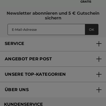
GRATIS
Newsletter
abonnieren und
5 € Gutschein
sichern
OK
SERVICE
FAQs und Kontakt
ANGEBOT PER POST
Mein Konto
Versandhandel Sendung verfolgen
Online Beauty Beratung
UNSERE TOP-KATEGORIEN
Versandhandel Preisliste
Online Preisliste
Aktuelle Angebote
ÜBER UNS
Black Friday Yves Rocher
Unsere Marke
Weihnachtskollektion
KUNDENSERVICE