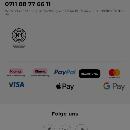
Umweltstiftung YR
Geschenkideen Yves Rocher
0711 88 77 66 11
Wir sind von Montag bis Samstag von 08.00 bis 19.00 Uhr persönlich für dich
Affiliate Programm
Kollektion Monoi Yves Rocher
da!
Karriere
Folge uns