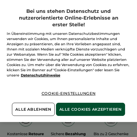
Bei uns stehen Datenschutz und
nutzerorientierte Online-Erlebnisse an
erster Stelle!
In Übereinstimmung mit unseren Datenschutzbestimmungen
100%
unserer Aktivstoffe
Wir bewirtschaften
verwenden wir Cookies, um Ihnen personalisierte Inhalte und
sind
pflanzlich
unsere Felder
Anzeigen zu präsentieren, die an Ihre Vorlieben angepasst sind,
biologisch
Ihnen mit sozialen Medien verknüpfte Dienste vorzuschlagen und
zur Webanalyse. Wenn Sie auf "Alle Cookies akzeptieren" klicken,
stimmen Sie der Verwendung aller auf unserer Website platzierten
Cookies zu. Um mehr über die Verwendung von Cookies zu erfahren,
Mehr entdecken
klicken Sie im Banner auf "Cookie-Einstellungen" oder lesen Sie
unsere
Datenschutzhinweise
WEIHNACHTS-COLLECTION 2015
COOKIE-EINSTELLUNGEN
ALLE ABLEHNEN
ALLE COOKIES AKZEPTIEREN
Kostenlose
Retoure
Sichere
Bezahlung
Bis zu 2 Geschenke