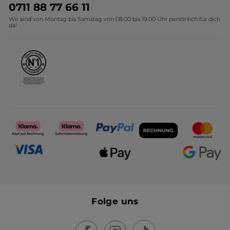
Umweltstiftung YR
Geschenkideen Yves Rocher
0711 88 77 66 11
Wir sind von Montag bis Samstag von 08.00 bis 19.00 Uhr persönlich für dich
Affiliate Programm
Kollektion Monoi Yves Rocher
da!
Karriere
Folge uns