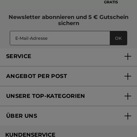
GRATIS
Newsletter
abonnieren und
5 € Gutschein
sichern
OK
SERVICE
FAQs und Kontakt
ANGEBOT PER POST
Mein Konto
Versandhandel Sendung verfolgen
Online Beauty Beratung
UNSERE TOP-KATEGORIEN
Versandhandel Preisliste
Online Preisliste
Aktuelle Angebote
ÜBER UNS
Black Friday Yves Rocher
Unsere Marke
Weihnachtskollektion
KUNDENSERVICE