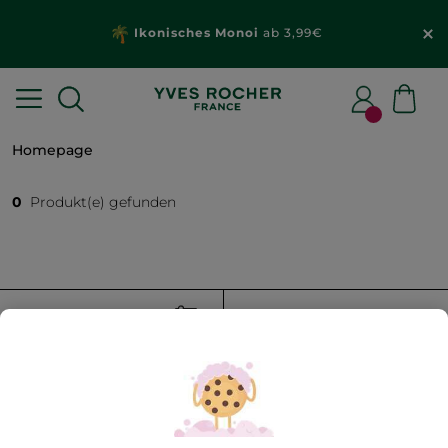
Ikonisches Monoi
ab 3,99€
Homepage
0
Produkt(e) gefunden
FILTER
SORTIEREN NACH