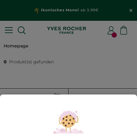
Ikonisches Monoi
ab 3,99€
Homepage
0
Produkt(e) gefunden
FILTER
SORTIEREN NACH