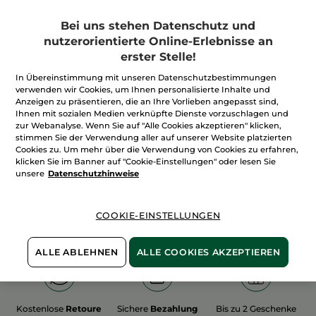
Bei uns stehen Datenschutz und
nutzerorientierte Online-Erlebnisse an
erster Stelle!
In Übereinstimmung mit unseren Datenschutzbestimmungen
100%
unserer Aktivstoffe
Wir bewirtschaften
verwenden wir Cookies, um Ihnen personalisierte Inhalte und
sind
pflanzlich
unsere Felder
Anzeigen zu präsentieren, die an Ihre Vorlieben angepasst sind,
biologisch
Ihnen mit sozialen Medien verknüpfte Dienste vorzuschlagen und
zur Webanalyse. Wenn Sie auf "Alle Cookies akzeptieren" klicken,
stimmen Sie der Verwendung aller auf unserer Website platzierten
Cookies zu. Um mehr über die Verwendung von Cookies zu erfahren,
Mehr entdecken
klicken Sie im Banner auf "Cookie-Einstellungen" oder lesen Sie
unsere
Datenschutzhinweise
WEIHNACHTS-COLLECTION 2015
COOKIE-EINSTELLUNGEN
ALLE ABLEHNEN
ALLE COOKIES AKZEPTIEREN
Kostenlose
Retoure
Sichere
Bezahlung
Bis zu 2 Geschenke