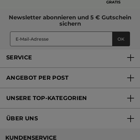
GRATIS
Newsletter
abonnieren und
5 € Gutschein
sichern
OK
SERVICE
FAQs und Kontakt
ANGEBOT PER POST
Mein Konto
Versandhandel Sendung verfolgen
Online Beauty Beratung
UNSERE TOP-KATEGORIEN
Versandhandel Preisliste
Online Preisliste
Aktuelle Angebote
ÜBER UNS
Black Friday Yves Rocher
Unsere Marke
Weihnachtskollektion
KUNDENSERVICE