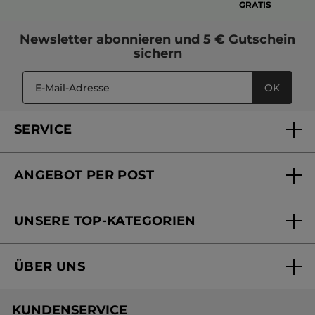
GRATIS
Newsletter
abonnieren und
5 € Gutschein
sichern
OK
SERVICE
FAQs und Kontakt
ANGEBOT PER POST
Mein Konto
Versandhandel Sendung verfolgen
Online Beauty Beratung
UNSERE TOP-KATEGORIEN
Versandhandel Preisliste
Online Preisliste
Aktuelle Angebote
ÜBER UNS
Black Friday Yves Rocher
Unsere Marke
Weihnachtskollektion
KUNDENSERVICE