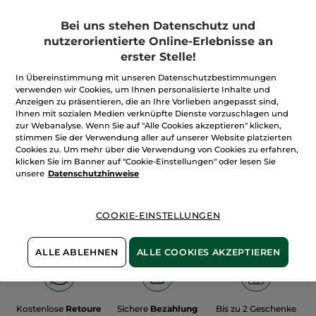
Bei uns stehen Datenschutz und
nutzerorientierte Online-Erlebnisse an
erster Stelle!
In Übereinstimmung mit unseren Datenschutzbestimmungen
100%
unserer Aktivstoffe
Wir bewirtschaften
verwenden wir Cookies, um Ihnen personalisierte Inhalte und
sind
pflanzlich
unsere Felder
Anzeigen zu präsentieren, die an Ihre Vorlieben angepasst sind,
biologisch
Ihnen mit sozialen Medien verknüpfte Dienste vorzuschlagen und
zur Webanalyse. Wenn Sie auf "Alle Cookies akzeptieren" klicken,
stimmen Sie der Verwendung aller auf unserer Website platzierten
Cookies zu. Um mehr über die Verwendung von Cookies zu erfahren,
Mehr entdecken
klicken Sie im Banner auf "Cookie-Einstellungen" oder lesen Sie
unsere
Datenschutzhinweise
WEIHNACHTS-COLLECTION 2015
COOKIE-EINSTELLUNGEN
ALLE ABLEHNEN
ALLE COOKIES AKZEPTIEREN
Kostenlose
Retoure
Sichere
Bezahlung
Bis zu 2 Geschenke