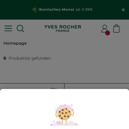
Ikonisches Monoi
ab 3,99€
Homepage
0
Produkt(e) gefunden
FILTER
SORTIEREN NACH