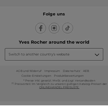
Folge uns
Yves Rocher around the world
Switch to another country's website
AGB und Widerruf
Impressum
Datenschutz
AEB
Cookie-Einstellungen
Produktbewertungen
* Preise inkl. gesetzl. MwSt. und zzgl. Versandkosten
(1)
Preisvorteil: Im Vergleich zu unseren gültigen Katalog-Preisen der
ONLINEHANDEL PREISLISTE.