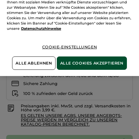
Ihnen mit sozialen Medien verknüpfte Dienste vorzuschlagen und
Lippenstift
Rouge
zur Webanalyse. Wenn Sie auf "Alle Cookies akzeptieren" klicken,
Botanique
stimmen Sie der Verwendung aller auf unserer Website platzierten
Glow
35.Rot Mohn
Cookies zu. Um mehr über die Verwendung von Cookies zu erfahren,
klicken Sie im Banner auf "Cookie-Einstellungen" oder lesen Sie
Menge
unsere
Datenschutzhinweise
COOKIE-EINSTELLUNGEN
IN DEN WARENKORB
ALLE ABLEHNEN
ALLE COOKIES AKZEPTIEREN
Freie Versandkosten ab 20€
Lieferung zwischen dem 11/08 und dem 12/08
Sichere Zahlung
100 % zufrieden oder Geld zurück
Preisangaben inkl. MwSt. und zzgl. Versandkosten in
Höhe von 3,99 €.
ES GELTEN UNSERE AGBS. UNSERE ANGEBOTS-
PREISE WERDEN IM VERGLEICH ZU UNSEREN
KATALOG-PREISEN BERECHNET.