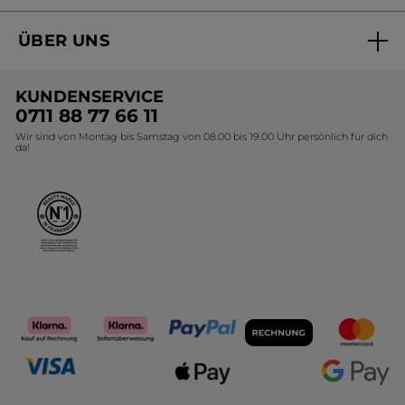
Aktuelle Angebote
ÜBER UNS
Black Friday Yves Rocher
Unsere Marke
Weihnachtskollektion
KUNDENSERVICE
Umweltstiftung YR
Geschenkideen Yves Rocher
0711 88 77 66 11
Wir sind von Montag bis Samstag von 08.00 bis 19.00 Uhr persönlich für dich
Affiliate Programm
Kollektion Monoi Yves Rocher
da!
Karriere