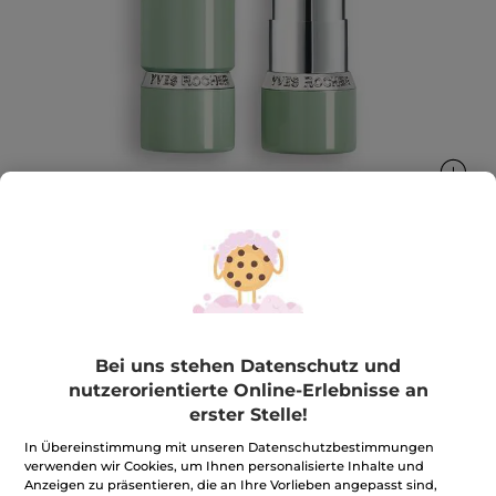
Lippenstift Rouge Botanique Glow
Farbe wird ein Pflegeprodukt
3.5 g
Bei uns stehen Datenschutz und
nutzerorientierte Online-Erlebnisse an
★★★★★
★★★★★
3.3
(3)
BEWERTUNG VERFASSEN
erster Stelle!
3.3
von
25,90€
*
5
In Übereinstimmung mit unseren Datenschutzbestimmungen
Sternen.
740,00€ / 100g
verwenden wir Cookies, um Ihnen personalisierte Inhalte und
Bewertungen
Anzeigen zu präsentieren, die an Ihre Vorlieben angepasst sind,
anzeigen.