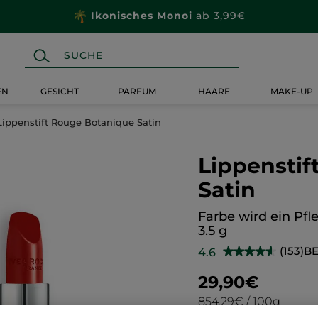
Ikonisches Monoi
ab 3,99€
EN
GESICHT
PARFUM
HAARE
MAKE-UP
Lippenstift Rouge Botanique Satin
Lippensti
Satin
Farbe wird ein Pf
3.5 g
(153)
B
4.6
★★★★★
★★★★★
4.6
von
29,90€
5
Sternen.
854,29€ / 100g
Bewertungen
anzeigen.