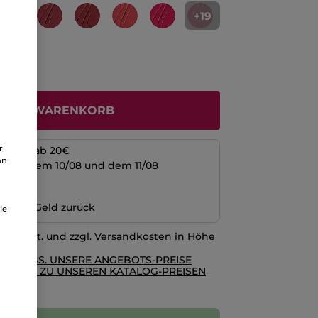
+19
N DEN WARENKORB
r
kosten ab 20€
an
schen dem 10/08 und dem 11/08
ng
n oder Geld zurück
ie
l. MwSt. und zzgl. Versandkosten in Höhe
RE AGBS. UNSERE ANGEBOTS-PREISE
GLEICH ZU UNSEREN KATALOG-PREISEN