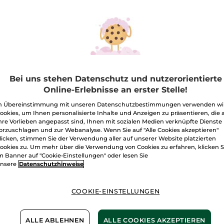
Lippenstift
Rouge
Botanique
Satin
330.Rot Mohn
Menge
I
Bei uns stehen Datenschutz und nutzerorientierte
Online-Erlebnisse an erster Stelle!
n Übereinstimmung mit unseren Datenschutzbestimmungen verwenden wi
Freie Versand
ookies, um Ihnen personalisierte Inhalte und Anzeigen zu präsentieren, die 
Lieferung zwi
hre Vorlieben angepasst sind, Ihnen mit sozialen Medien verknüpfte Dienste
Sichere Zahlu
orzuschlagen und zur Webanalyse. Wenn Sie auf "Alle Cookies akzeptieren"
licken, stimmen Sie der Verwendung aller auf unserer Website platzierten
100 % zufriede
ookies zu. Um mehr über die Verwendung von Cookies zu erfahren, klicken S
m Banner auf "Cookie-Einstellungen" oder lesen Sie
nsere
Datenschutzhinweise
Preisangaben ink
von 3,99 €.
ES GELTEN UNSE
WERDEN IM VER
COOKIE-EINSTELLUNGEN
BERECHNET.
ALLE ABLEHNEN
ALLE COOKIES AKZEPTIEREN