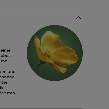
 einer
 robust
 und
rden und
wonnene
nter
die
höchsten