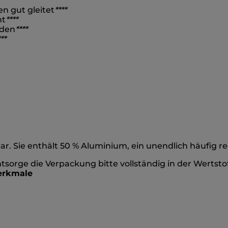
n gut gleitet
*
*
**
ht
*
*
**
rden
*
*
**
**
r. Sie enthält 50 % Aluminium, ein unendlich häufig re
tsorge die Verpackung bitte vollständig in der Wertsto
erkmale