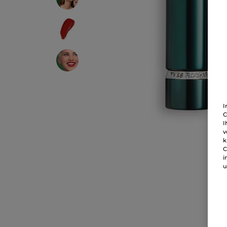
I
C
I
v
k
C
i
u