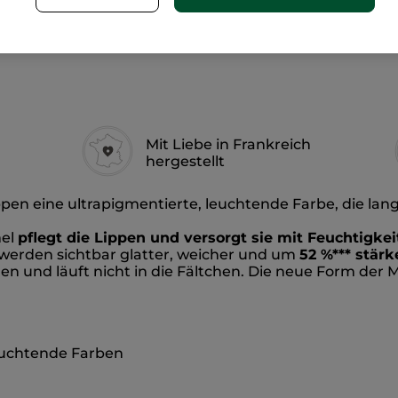
-50% ab 2 Produk
Mit Liebe in Frankreich
hergestellt
pen eine ultrapigmentierte, leuchtende Farbe, die lan
mel
pflegt die Lippen und versorgt sie mit Feuchtigkei
 werden sichtbar glatter, weicher und um
52 %*** stärk
en und läuft nicht in die Fältchen. Die neue Form der M
leuchtende Farben