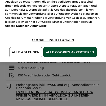
Anzeigen zu präsentieren, die an Ihre Vorlieben angepasst sind,
anzeigen.
Ihnen mit sozialen Medien verknüpfte Dienste vorzuschlagen und
Lidschatten
+15
Mono
zur Webanalyse. Wenn Sie auf "Alle Cookies akzeptieren" klicken,
stimmen Sie der Verwendung aller auf unserer Website platzierten
Sanftes Siena
Cookies zu. Um mehr über die Verwendung von Cookies zu erfahren,
klicken Sie im Banner auf "Cookie-Einstellungen" oder lesen Sie
Menge
unsere
Datenschutzhinweise
COOKIE-EINSTELLUNGEN
IN DEN WARENKORB
ALLE ABLEHNEN
ALLE COOKIES AKZEPTIEREN
Freie Versandkosten ab 20€
Lieferung zwischen dem 11/08 und dem 12/08
Sichere Zahlung
100 % zufrieden oder Geld zurück
Preisangaben inkl. MwSt. und zzgl. Versandkosten in
Höhe von 3,99 €.
ES GELTEN UNSERE AGBS. UNSERE ANGEBOTS-
PREISE WERDEN IM VERGLEICH ZU UNSEREN
KATALOG-PREISEN BERECHNET.