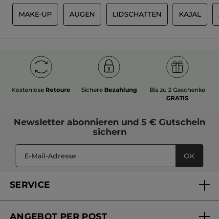
R
MAKE-UP
AUGEN
LIDSCHATTEN
KAJAL
Kostenlose
Retoure
Sichere
Bezahlung
Bis zu 2 Geschenke
GRATIS
Newsletter
abonnieren und
5 € Gutschein
sichern
OK
SERVICE
FAQs und Kontakt
ANGEBOT PER POST