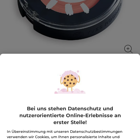
Lidschatten Mono
Setze leuchtende Farbakzente und betone deine
Augen
2 g
Bei uns stehen Datenschutz und
nutzerorientierte Online-Erlebnisse an
★★★★★
★★★★★
3.6
(276)
BEWERTUNG VERFASSEN
erster Stelle!
3.6
von
14,90€
*
In Übereinstimmung mit unseren Datenschutzbestimmungen
5
Sternen.
745,00€ / 100g
verwenden wir Cookies, um Ihnen personalisierte Inhalte und
Bewertungen