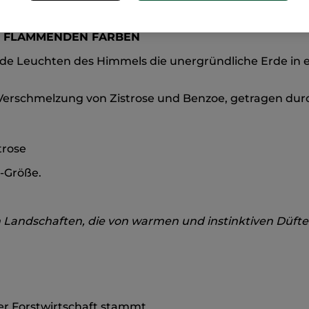
hen Ursprungs
Urspr
IN FLAMMENDEN FARBEN
e Leuchten des Himmels die unergründliche Erde in ein
 Verschmelzung von Zistrose und Benzoe, getragen durc
trose
l-Größe.
 Landschaften, die von warmen und instinktiven Düften 
er Forstwirtschaft stammt.