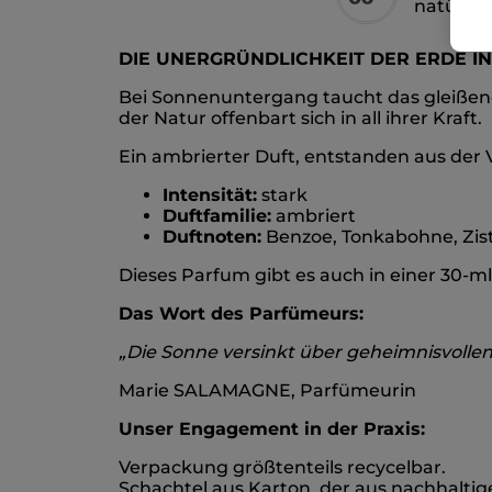
natürlic
DIE UNERGRÜNDLICHKEIT DER ERDE 
Bei Sonnenuntergang taucht das gleißend
der Natur offenbart sich in all ihrer Kraft.
Ein ambrierter Duft, entstanden aus der
Intensität:
stark
Duftfamilie:
ambriert
Duftnoten:
Benzoe, Tonkabohne, Zis
Dieses Parfum gibt es auch in einer 30-m
Das Wort des Parfümeurs:
„Die Sonne versinkt über geheimnisvollen
Marie SALAMAGNE, Parfümeurin
Unser Engagement in der Praxis:
Verpackung größtenteils recycelbar.
Schachtel aus Karton, der aus nachhaltig