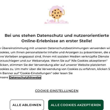
Sable
Menge
Fauve
–
Eau
de
I
Parfum
100
ml
Freie Versand
Bei uns stehen Datenschutz und nutzerorientierte
Lieferung zwi
Online-Erlebnisse an erster Stelle!
Sichere Zahlu
n Übereinstimmung mit unseren Datenschutzbestimmungen verwenden wi
100 % zufriede
ookies, um Ihnen personalisierte Inhalte und Anzeigen zu präsentieren, die 
hre Vorlieben angepasst sind, Ihnen mit sozialen Medien verknüpfte Dienste
Preisangaben ink
orzuschlagen und zur Webanalyse. Wenn Sie auf "Alle Cookies akzeptieren"
von 3,99 €.
licken, stimmen Sie der Verwendung aller auf unserer Website platzierten
ES GELTEN UNSE
ookies zu. Um mehr über die Verwendung von Cookies zu erfahren, klicken S
WERDEN IM VER
m Banner auf "Cookie-Einstellungen" oder lesen Sie
BERECHNET.
nsere
Datenschutzhinweise
COOKIE-EINSTELLUNGEN
ALLE ABLEHNEN
ALLE COOKIES AKZEPTIEREN
toffe
Alkoh