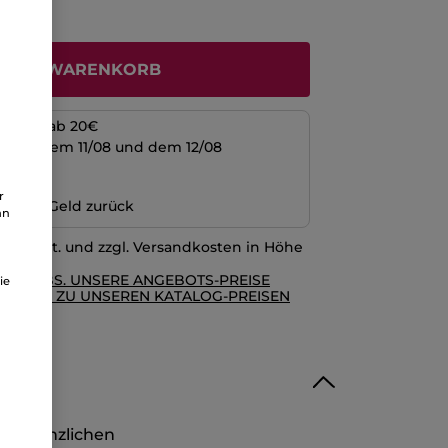
N DEN WARENKORB
kosten ab 20€
schen dem 11/08 und dem 12/08
ng
r
n oder Geld zurück
an
l. MwSt. und zzgl. Versandkosten in Höhe
RE AGBS. UNSERE ANGEBOTS-PREISE
ie
GLEICH ZU UNSEREN KATALOG-PREISEN
ol pflanzlichen