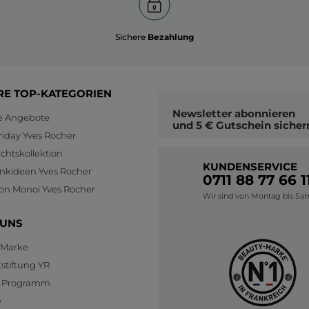
Sichere
Bezahlung
RE TOP-KATEGORIEN
Newsletter
abonnieren
le Angebote
und
5 € Gutschein
sicher
riday Yves Rocher
htskollektion
KUNDENSERVICE
nkideen Yves Rocher
0711 88 77 66 1
ion Monoi Yves Rocher
Wir sind von Montag bis Sams
 UNS
 Marke
stiftung YR
te Programm
e