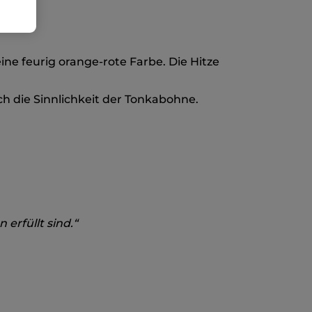
ungs
e feurig orange-rote Farbe. Die Hitze
h die Sinnlichkeit der Tonkabohne.
erfüllt sind.“