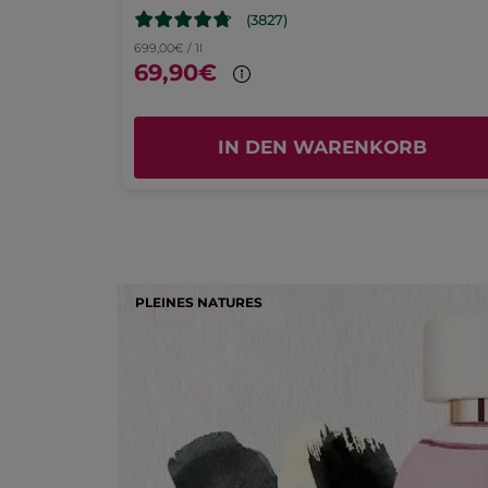
5.0
geöffnet.
(3827)
699,00€ / 1l
Preis-Leistungs-Verhältnis
69,90€
5.0
RB
IN DEN WARENKORB
PLEINES NATURES