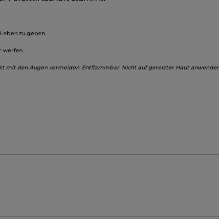
s Leben zu geben.
r werfen.
kt mit den Augen vermeiden. Entflammbar. Nicht auf gereizter Haut anwenden