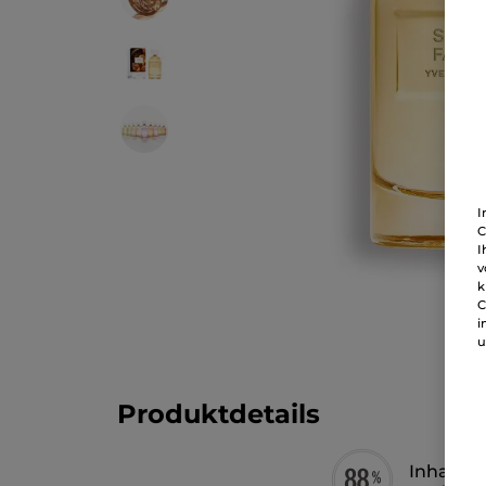
I
C
I
v
k
C
i
u
Produktdetails
Inhaltss