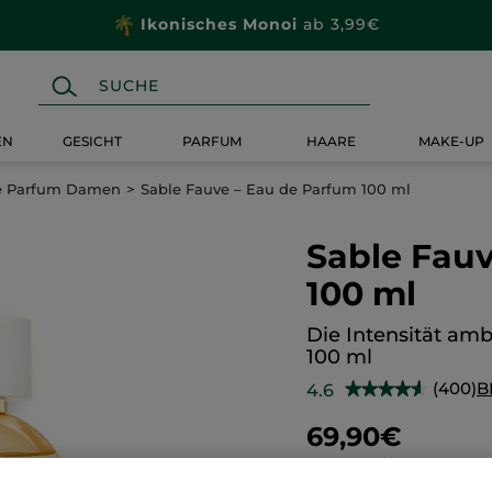
Wähle dein
Geschenk
mit deiner Bestellung ab 20€
EN
GESICHT
PARFUM
HAARE
MAKE-UP
e Parfum Damen
Sable Fauve – Eau de Parfum 100 ml
Sable Fauv
100 ml
Die Intensität am
100 ml
(400)
B
4.6
★★★★★
★★★★★
4.6
von
69,90€
5
Sternen.
699,00€ / 1l
Bewertungen
anzeigen.