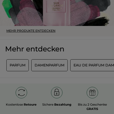
MEHR PRODUKTE ENTDECKEN
Mehr entdecken
S
PARFUM
DAMENPARFUM
EAU DE PARFUM DA
Kostenlose
Retoure
Sichere
Bezahlung
Bis zu 2 Geschenke
GRATIS