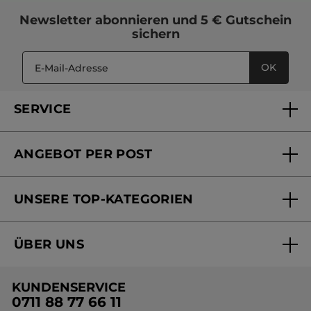
Newsletter
abonnieren und
5 € Gutschein
sichern
OK
SERVICE
FAQs und Kontakt
ANGEBOT PER POST
Mein Konto
Versandhandel Sendung verfolgen
Online Beauty Beratung
UNSERE TOP-KATEGORIEN
Versandhandel Preisliste
Online Preisliste
Aktuelle Angebote
ÜBER UNS
Black Friday Yves Rocher
Unsere Marke
Weihnachtskollektion
KUNDENSERVICE
Umweltstiftung YR
Geschenkideen Yves Rocher
0711 88 77 66 11