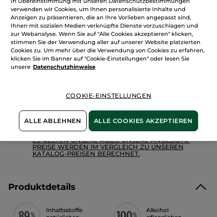
In Übereinstimmung mit unseren Datenschutzbestimmungen
Menge
Matin
verwenden wir Cookies, um Ihnen personalisierte Inhalte und
Blanc
–
Anzeigen zu präsentieren, die an Ihre Vorlieben angepasst sind,
Eau
Ihnen mit sozialen Medien verknüpfte Dienste vorzuschlagen und
de
zur Webanalyse. Wenn Sie auf "Alle Cookies akzeptieren" klicken,
IN DEN WARENKORB
Parfum
100
stimmen Sie der Verwendung aller auf unserer Website platzierten
ml
Cookies zu. Um mehr über die Verwendung von Cookies zu erfahren,
klicken Sie im Banner auf "Cookie-Einstellungen" oder lesen Sie
unsere
Datenschutzhinweise
Freie Versandkosten ab 20€
Lieferung zwischen dem 12/08 und dem 13/08
Sichere Zahlung
COOKIE-EINSTELLUNGEN
100 % zufrieden oder Geld zurück
ALLE ABLEHNEN
ALLE COOKIES AKZEPTIEREN
Preisangaben inkl. MwSt. und zzgl. Versandkosten in
Höhe von 3,99 €.
ES GELTEN UNSERE AGBS. UNSERE ANGEBOTS-
PREISE WERDEN IM VERGLEICH ZU UNSEREN
KATALOG-PREISEN BERECHNET.
Produktdetails
Inhaltsstoffe
Alkohol