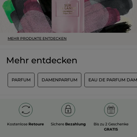
MEHR PRODUKTE ENTDECKEN
Mehr entdecken
S
PARFUM
DAMENPARFUM
EAU DE PARFUM DA
Kostenlose
Retoure
Sichere
Bezahlung
Bis zu 2 Geschenke
GRATIS