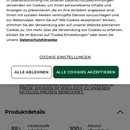
In Übereinstimmung mit unseren Datenschutzbestimmungen
Menge
Cuir
verwenden wir Cookies, um Ihnen personalisierte Inhalte und
de
Nuit
Anzeigen zu präsentieren, die an Ihre Vorlieben angepasst sind,
–
Ihnen mit sozialen Medien verknüpfte Dienste vorzuschlagen und
Eau
zur Webanalyse. Wenn Sie auf "Alle Cookies akzeptieren" klicken,
IN DEN WARENKORB
de
Parfum
stimmen Sie der Verwendung aller auf unserer Website platzierten
30
Cookies zu. Um mehr über die Verwendung von Cookies zu erfahren,
ml
klicken Sie im Banner auf "Cookie-Einstellungen" oder lesen Sie
unsere
Datenschutzhinweise
Freie Versandkosten ab 20€
Lieferung zwischen dem 12/08 und dem 13/08
Sichere Zahlung
COOKIE-EINSTELLUNGEN
100 % zufrieden oder Geld zurück
ALLE ABLEHNEN
ALLE COOKIES AKZEPTIEREN
Preisangaben inkl. MwSt. und zzgl. Versandkosten in
Höhe von 3,99 €.
ES GELTEN UNSERE AGBS. UNSERE ANGEBOTS-
PREISE WERDEN IM VERGLEICH ZU UNSEREN
KATALOG-PREISEN BERECHNET.
Produktdetails
Inhaltsstoffe
Alkohol