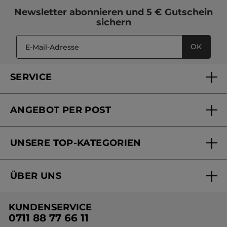
Newsletter
abonnieren und
5 € Gutschein
sichern
OK
SERVICE
FAQs und Kontakt
ANGEBOT PER POST
Mein Konto
Versandhandel Sendung verfolgen
Online Beauty Beratung
UNSERE TOP-KATEGORIEN
Versandhandel Preisliste
Online Preisliste
Aktuelle Angebote
ÜBER UNS
Black Friday Yves Rocher
Unsere Marke
Weihnachtskollektion
KUNDENSERVICE
Umweltstiftung YR
Geschenkideen Yves Rocher
0711 88 77 66 11