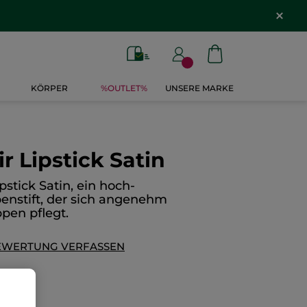
KÖRPER
%OUTLET%
UNSERE MARKE
r Lipstick Satin
pstick Satin, ein hoch-
enstift, der sich angenehm
ppen pflegt.
EWERTUNG VERFASSEN
90€
g