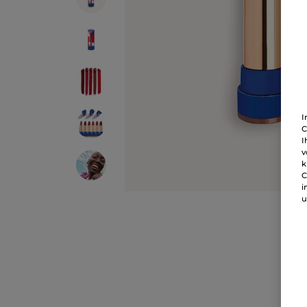
I
C
I
v
k
C
i
u