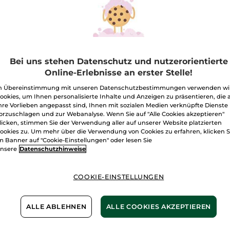
Rouge
Elixir
Lipstick
Satin
Süße Aprikose
Menge
Bei uns stehen Datenschutz und nutzerorientierte
Online-Erlebnisse an erster Stelle!
I
n Übereinstimmung mit unseren Datenschutzbestimmungen verwenden wi
ookies, um Ihnen personalisierte Inhalte und Anzeigen zu präsentieren, die 
hre Vorlieben angepasst sind, Ihnen mit sozialen Medien verknüpfte Dienste
Freie Versand
orzuschlagen und zur Webanalyse. Wenn Sie auf "Alle Cookies akzeptieren"
Lieferung zwi
licken, stimmen Sie der Verwendung aller auf unserer Website platzierten
ookies zu. Um mehr über die Verwendung von Cookies zu erfahren, klicken S
Sichere Zahlu
m Banner auf "Cookie-Einstellungen" oder lesen Sie
nsere
Datenschutzhinweise
100 % zufriede
Preisangaben ink
COOKIE-EINSTELLUNGEN
von 3,99 €.
ES GELTEN UNSE
WERDEN IM VER
ALLE ABLEHNEN
ALLE COOKIES AKZEPTIEREN
BERECHNET.