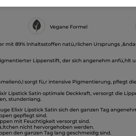
Vegane Formel
er mit 89% Inhaltsstoffen natü,rlichen Ursprungs ,&nda
-pigmentierter Lippenstift, der sich angenehm anfü,hlt u
melienö,l sorgt fü,r intensive Pigmentierung, pflegt di
ixir Lipstick Satin optimale Deckkraft, versorgt die Lip
pen, stundenlang.
uge Elixir Lipstick Satin sich den ganzen Tag angenehm
ppen gepflegt sind.
ppen mit Feuchtigkeit versorgt sind.
Fä,ltchen nicht hervorgehoben werden.
Lippen den ganzen Tag lang geschmeidig sind.