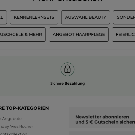
5.
Empfiehlt dieses Produkt
Ja
L
KENNENLERNSETS
AUSWAHL BEAUTY
SONDER
Ursprünglich veröffentlicht auf yves-rocher.fr
USCHGELE & MEHR
ANGEBOT HAARPFLEGE
FEIERLI
Sichere
Bezahlung
RE TOP-KATEGORIEN
Newsletter
abonnieren
le Angebote
und
5 € Gutschein
sicher
riday Yves Rocher
htskollektion