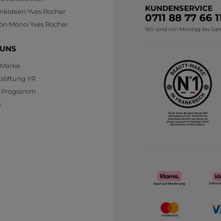
KUNDENSERVICE
nkideen Yves Rocher
0711 88 77 66 1
MEHR
ion Monoi Yves Rocher
Wir sind von Montag bis Sams
 UNS
 Marke
stiftung YR
te Programm
e