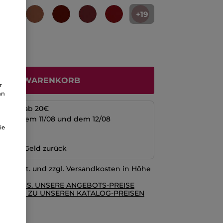
+19
N DEN WARENKORB
r
an
kosten ab 20€
schen dem 11/08 und dem 12/08
ie
ng
n oder Geld zurück
l. MwSt. und zzgl. Versandkosten in Höhe
RE AGBS. UNSERE ANGEBOTS-PREISE
GLEICH ZU UNSEREN KATALOG-PREISEN