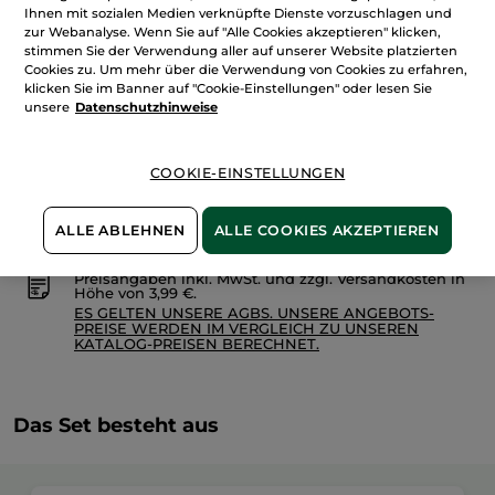
Menge
anzeigen.
Ihnen mit sozialen Medien verknüpfte Dienste vorzuschlagen und
Special
zur Webanalyse. Wenn Sie auf "Alle Cookies akzeptieren" klicken,
Set
mit
stimmen Sie der Verwendung aller auf unserer Website platzierten
1x
Cookies zu. Um mehr über die Verwendung von Cookies zu erfahren,
IN DEN WARENKORB
Nachfüllpack
klicken Sie im Banner auf "Cookie-Einstellungen" oder lesen Sie
Monoi
+
unsere
Datenschutzhinweise
1x
Nachfüllbare
Flasche
Freie Versandkosten ab 20€
Lieferung zwischen dem 11/08 und dem 12/08
COOKIE-EINSTELLUNGEN
Sichere Zahlung
ALLE ABLEHNEN
ALLE COOKIES AKZEPTIEREN
100 % zufrieden oder Geld zurück
Preisangaben inkl. MwSt. und zzgl. Versandkosten in
Höhe von 3,99 €.
ES GELTEN UNSERE AGBS. UNSERE ANGEBOTS-
PREISE WERDEN IM VERGLEICH ZU UNSEREN
KATALOG-PREISEN BERECHNET.
Das Set besteht aus