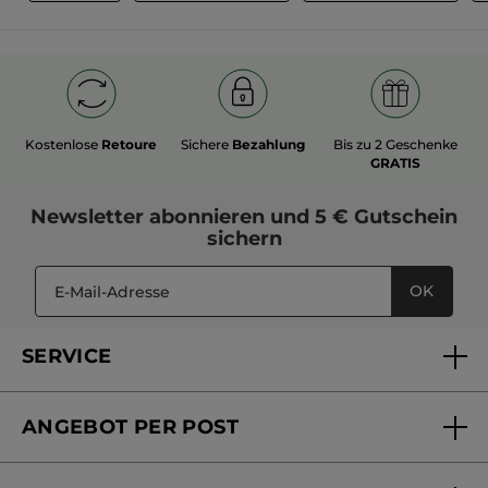
Kostenlose
Retoure
Sichere
Bezahlung
Bis zu 2 Geschenke
GRATIS
Newsletter
abonnieren und
5 € Gutschein
sichern
OK
SERVICE
FAQs und Kontakt
ANGEBOT PER POST
Mein Konto
Versandhandel Sendung verfolgen
Online Beauty Beratung