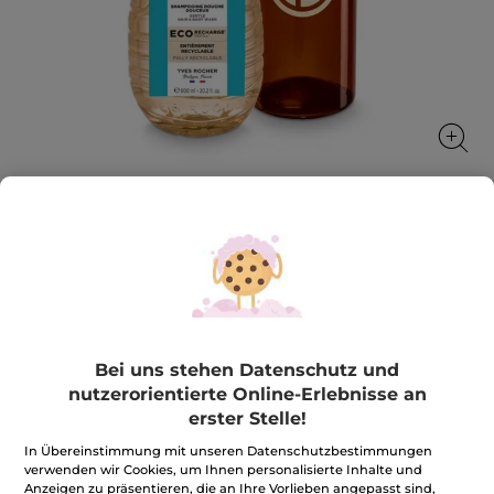
Special Set mit 1x Nachfüllpack Monoi
+ 1x Nachfüllbare Flasche
Der Genuss unseres Duschgels in der neuen
vollständig recycelbaren Verpackung.
Bei uns stehen Datenschutz und
1 Stück
nutzerorientierte Online-Erlebnisse an
★★★★★
★★★★★
5.0
(6)
BEWERTUNG VERFASSEN
erster Stelle!
5
von
8,99€
*
11,98€
-25%
In Übereinstimmung mit unseren Datenschutzbestimmungen
5
Sternen.
verwenden wir Cookies, um Ihnen personalisierte Inhalte und
Bewertungen
Anzeigen zu präsentieren, die an Ihre Vorlieben angepasst sind,