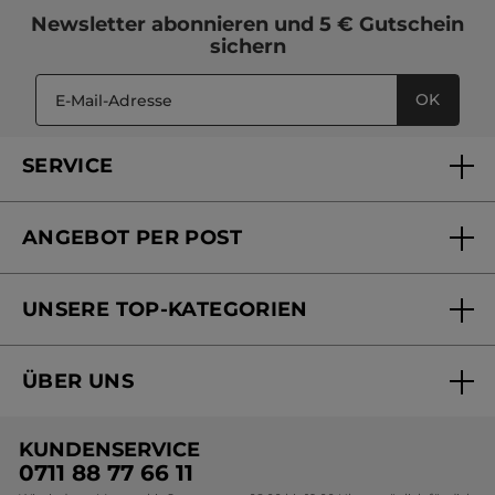
Newsletter
abonnieren und
5 € Gutschein
sichern
OK
SERVICE
FAQs und Kontakt
ANGEBOT PER POST
Mein Konto
Versandhandel Sendung verfolgen
Online Beauty Beratung
UNSERE TOP-KATEGORIEN
Versandhandel Preisliste
Online Preisliste
Aktuelle Angebote
ÜBER UNS
Black Friday Yves Rocher
Unsere Marke
Weihnachtskollektion
KUNDENSERVICE
Umweltstiftung YR
Geschenkideen Yves Rocher
0711 88 77 66 11