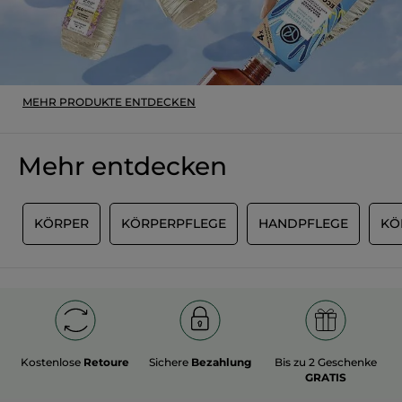
MEHR PRODUKTE ENTDECKEN
Mehr entdecken
G
KÖRPER
KÖRPERPFLEGE
HANDPFLEGE
KÖ
Kostenlose
Retoure
Sichere
Bezahlung
Bis zu 2 Geschenke
GRATIS