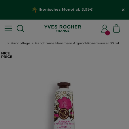
Ikonisches Monoi
ab 3,99€
...
Handpflege
Handcreme Hammam Arganöl-Rosenwasser 30 ml