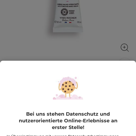
Handcreme Hammam Arganöl-
Rosenwasser 30 ml
Pflegende Handcreme mit unwiderstehlichem,
orientalischem Duft
30 ml
Bei uns stehen Datenschutz und
★★★★★
★★★★★
4.6
nutzerorientierte Online-Erlebnisse an
(402)
BEWERTUNG VERFASSEN
erster Stelle!
4.6
von
3,99€
*
5