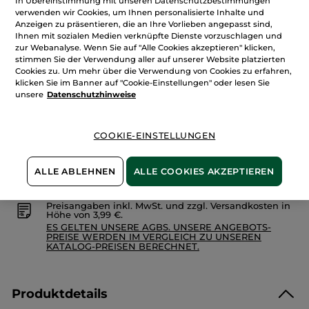
In Übereinstimmung mit unseren Datenschutzbestimmungen
Sternen.
133,00€ / 1l
verwenden wir Cookies, um Ihnen personalisierte Inhalte und
Bewertungen
anzeigen.
Anzeigen zu präsentieren, die an Ihre Vorlieben angepasst sind,
Menge
Handcreme
Ihnen mit sozialen Medien verknüpfte Dienste vorzuschlagen und
Hammam
zur Webanalyse. Wenn Sie auf "Alle Cookies akzeptieren" klicken,
Arganöl-
stimmen Sie der Verwendung aller auf unserer Website platzierten
Rosenwasser
30
Cookies zu. Um mehr über die Verwendung von Cookies zu erfahren,
IN DEN WARENKORB
ml
klicken Sie im Banner auf "Cookie-Einstellungen" oder lesen Sie
unsere
Datenschutzhinweise
Freie Versandkosten ab 20€
COOKIE-EINSTELLUNGEN
Lieferung zwischen dem 11/08 und dem 12/08
Sichere Zahlung
ALLE ABLEHNEN
ALLE COOKIES AKZEPTIEREN
100 % zufrieden oder Geld zurück
Preisangaben inkl. MwSt. und zzgl. Versandkosten in
Höhe von 3,99 €.
ES GELTEN UNSERE AGBS. UNSERE ANGEBOTS-
PREISE WERDEN IM VERGLEICH ZU UNSEREN
KATALOG-PREISEN BERECHNET.
Produktdetails