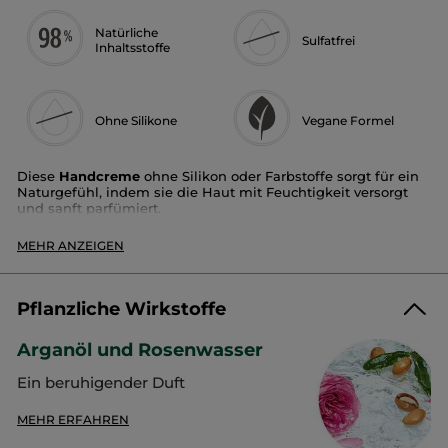
Natürliche
Sulfatfrei
Inhaltsstoffe
Ohne Silikone
Vegane Formel
Diese
Handcreme
ohne Silikon oder Farbstoffe sorgt für ein
Naturgefühl, indem sie die Haut mit Feuchtigkeit versorgt
und sanft parfümiert.
Duft:
Argan und Rose
MEHR ANZEIGEN
Textur:
zartschmelzende Creme
Zartschmelzende, zu 98 % natürliche Formel. Parfümiert die
Haut sanft und spendet ihr Feuchtigkeit. Reich an
Pflanzliche Wirkstoffe
Sheabutter.
Arganöl und Rosenwasser
Der Duft:
Ein beruhigender Duft
Die entspannende Wirkung eines traditionellen Hammam
mit einem berauschenden orientalischen Duft. Reich an
Arganöl und Bio-Rose aus Marokko.
MEHR ERFAHREN