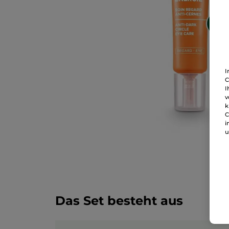
I
C
I
v
k
C
i
u
Das Set besteht aus