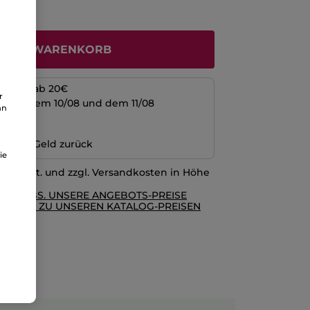
N DEN WARENKORB
kosten ab 20€
r
schen dem 10/08 und dem 11/08
an
ng
n oder Geld zurück
ie
l. MwSt. und zzgl. Versandkosten in Höhe
RE AGBS. UNSERE ANGEBOTS-PREISE
GLEICH ZU UNSEREN KATALOG-PREISEN