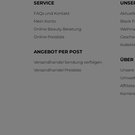
SERVICE
UNSE
FAQs und Kontakt
Aktuel
Mein Konto
Black F
Online Beauty Beratung
Weihnac
Online Preisliste
Gesche
Kollekt
ANGEBOT PER POST
ÜBER
Versandhandel Sendung verfolgen
Versandhandel Preisliste
Unsere
Umwelt
Affilia
Karrier