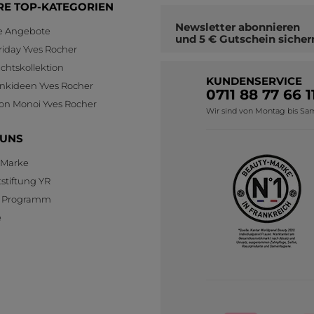
RE TOP-KATEGORIEN
Newsletter
abonnieren
le Angebote
und
5 € Gutschein
sicher
riday Yves Rocher
htskollektion
KUNDENSERVICE
nkideen Yves Rocher
0711 88 77 66 1
ion Monoi Yves Rocher
Wir sind von Montag bis Sams
 UNS
 Marke
stiftung YR
te Programm
e