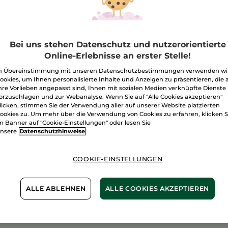
anzeigen.
Menge
1+1
Augenpflege
gegen
Augenringe
I
GLOW
Bei uns stehen Datenschutz und nutzerorientierte
Energie
Online-Erlebnisse an erster Stelle!
Freie Versand
n Übereinstimmung mit unseren Datenschutzbestimmungen verwenden wi
Lieferung zwi
ookies, um Ihnen personalisierte Inhalte und Anzeigen zu präsentieren, die 
hre Vorlieben angepasst sind, Ihnen mit sozialen Medien verknüpfte Dienste
Sichere Zahlu
orzuschlagen und zur Webanalyse. Wenn Sie auf "Alle Cookies akzeptieren"
100 % zufriede
licken, stimmen Sie der Verwendung aller auf unserer Website platzierten
ookies zu. Um mehr über die Verwendung von Cookies zu erfahren, klicken S
m Banner auf "Cookie-Einstellungen" oder lesen Sie
Preisangaben ink
nsere
Datenschutzhinweise
von 3,99 €.
ES GELTEN UNSE
WERDEN IM VER
COOKIE-EINSTELLUNGEN
BERECHNET.
ALLE ABLEHNEN
ALLE COOKIES AKZEPTIEREN