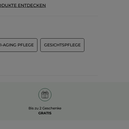
deja la zona bonita y es fácil de aplicar. Si
ODUKTE ENTDECKEN
tenéis poca ojera, os irá de maravilla.
MIT GOOGLE ÜBERSETZEN
Empfiehlt dieses Produkt
Ja
Ursprünglich veröffentlicht auf yves-rocher.es
I-AGING PFLEGE
GESICHTSPFLEGE
Bis zu 2 Geschenke
GRATIS