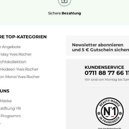
Sichere
Bezahlung
RE TOP-KATEGORIEN
Newsletter
abonnieren
le Angebote
und
5 € Gutschein
sicher
riday Yves Rocher
htskollektion
KUNDENSERVICE
nkideen Yves Rocher
0711 88 77 66 1
ion Monoi Yves Rocher
Wir sind von Montag bis Sams
 UNS
 Marke
stiftung YR
te Programm
e