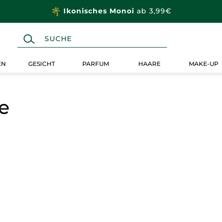
Ikonisches Monoi
ab 3,99€
EN
GESICHT
PARFUM
HAARE
MAKE-UP
e