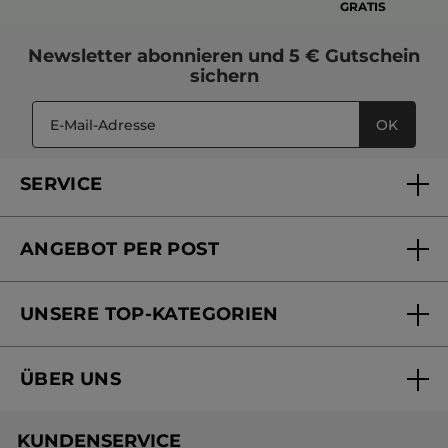
GRATIS
Newsletter
abonnieren und
5 € Gutschein
sichern
OK
SERVICE
FAQs und Kontakt
ANGEBOT PER POST
Mein Konto
Versandhandel Sendung verfolgen
Online Beauty Beratung
UNSERE TOP-KATEGORIEN
Versandhandel Preisliste
Online Preisliste
Aktuelle Angebote
ÜBER UNS
Black Friday Yves Rocher
Unsere Marke
Weihnachtskollektion
KUNDENSERVICE