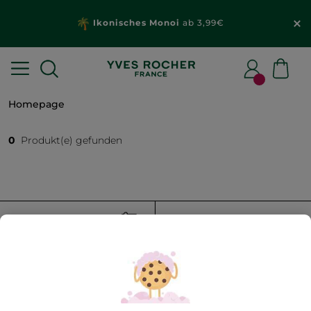
Ikonisches Monoi
ab 3,99€
Homepage
0
Produkt(e) gefunden
FILTER
SORTIEREN NACH