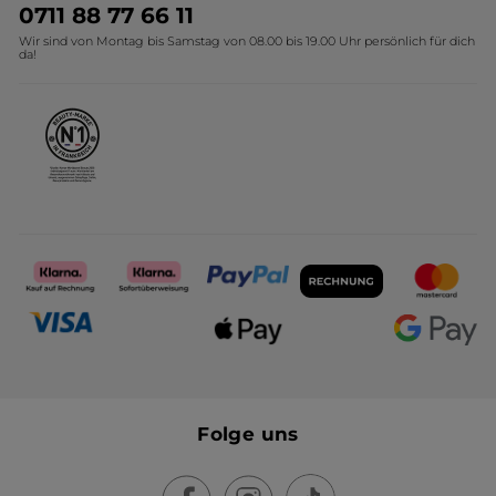
Umweltstiftung YR
Geschenkideen Yves Rocher
0711 88 77 66 11
Wir sind von Montag bis Samstag von 08.00 bis 19.00 Uhr persönlich für dich
Affiliate Programm
Kollektion Monoi Yves Rocher
da!
Karriere
Folge uns