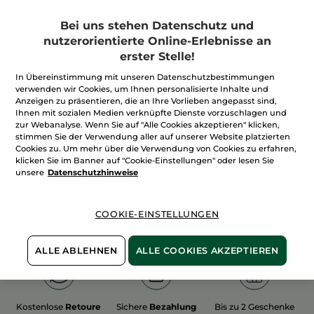
Bei uns stehen Datenschutz und
nutzerorientierte Online-Erlebnisse an
erster Stelle!
In Übereinstimmung mit unseren Datenschutzbestimmungen
100%
unserer Aktivstoffe
Wir bewirtschaften
verwenden wir Cookies, um Ihnen personalisierte Inhalte und
sind
pflanzlich
unsere Felder
Anzeigen zu präsentieren, die an Ihre Vorlieben angepasst sind,
biologisch
Ihnen mit sozialen Medien verknüpfte Dienste vorzuschlagen und
zur Webanalyse. Wenn Sie auf "Alle Cookies akzeptieren" klicken,
stimmen Sie der Verwendung aller auf unserer Website platzierten
Cookies zu. Um mehr über die Verwendung von Cookies zu erfahren,
Mehr entdecken
klicken Sie im Banner auf "Cookie-Einstellungen" oder lesen Sie
unsere
Datenschutzhinweise
WEIHNACHTS-COLLECTION 2015
COOKIE-EINSTELLUNGEN
ALLE ABLEHNEN
ALLE COOKIES AKZEPTIEREN
Kostenlose
Retoure
Sichere
Bezahlung
Bis zu 2 Geschenke