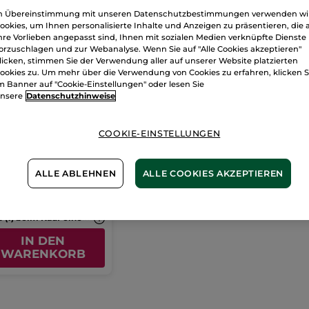
n Übereinstimmung mit unseren Datenschutzbestimmungen verwenden wi
ookies, um Ihnen personalisierte Inhalte und Anzeigen zu präsentieren, die 
hre Vorlieben angepasst sind, Ihnen mit sozialen Medien verknüpfte Dienste
orzuschlagen und zur Webanalyse. Wenn Sie auf "Alle Cookies akzeptieren"
licken, stimmen Sie der Verwendung aller auf unserer Website platzierten
ookies zu. Um mehr über die Verwendung von Cookies zu erfahren, klicken S
m Banner auf "Cookie-Einstellungen" oder lesen Sie
nsere
Datenschutzhinweise
r
schminkhandschuh
COOKIE-EINSTELLUNGEN
er
1 Stück
(367)
ALLE ABLEHNEN
ALLE COOKIES AKZEPTIEREN
99€
-
30% (1) beim Kauf eines 2. Cleansers
IN DEN
WARENKORB