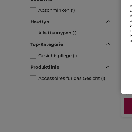
I
Abschminken
(
)
1
C
I
Hauttyp
v
k
C
Alle Hauttypen
(
)
1
i
u
Top-Kategorie
De
Gesichtspflege
(
)
1
Ab
Papi
Produktlinie
Accessoires für das Gesicht
(
)
1
6,