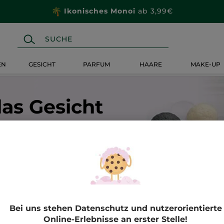
Ikonisches Monoi
ab 3,99€
EN
GESICHT
PARFUM
HAARE
MAKE-UP
das Gesicht
Bei uns stehen Datenschutz und nutzerorientierte
Online-Erlebnisse an erster Stelle!