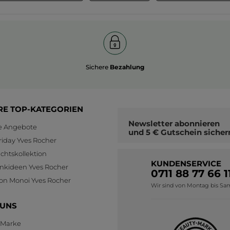
Sichere
Bezahlung
RE TOP-KATEGORIEN
Newsletter
abonnieren
le Angebote
und
5 € Gutschein
sicher
riday Yves Rocher
htskollektion
KUNDENSERVICE
nkideen Yves Rocher
0711 88 77 66 1
ion Monoi Yves Rocher
Wir sind von Montag bis Sams
 UNS
 Marke