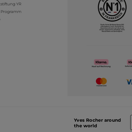
stiftung YR
te Programm
e
Yves Rocher around
the world