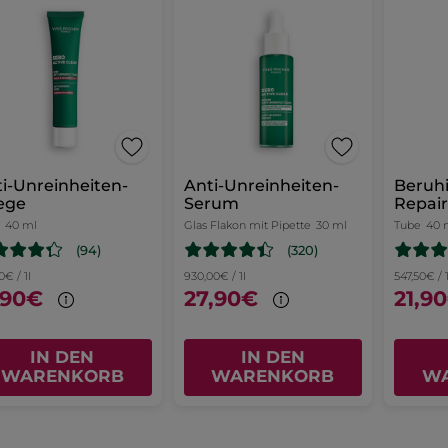
i-Unreinheiten-
Anti-Unreinheiten-
Beruh
ege
Serum
Repai
40 ml
Glas Flakon mit Pipette
30 ml
Tube
40 
(94)
(320)
0€ / 1l
930,00€ / 1l
547,50€ / 1
,90€
27,90€
21,9
IN DEN
IN DEN
WARENKORB
WARENKORB
W