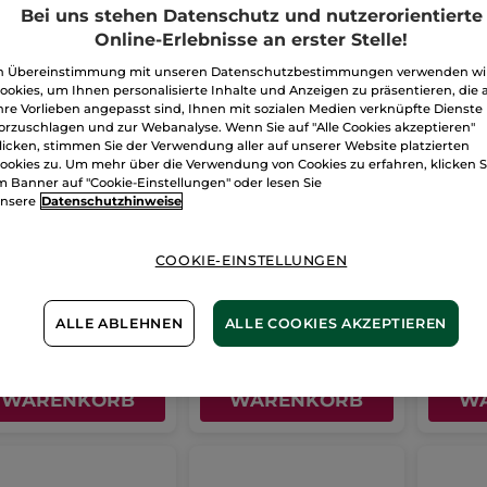
Bei uns stehen Datenschutz und nutzerorientierte
Online-Erlebnisse an erster Stelle!
n Übereinstimmung mit unseren Datenschutzbestimmungen verwenden wi
ookies, um Ihnen personalisierte Inhalte und Anzeigen zu präsentieren, die 
hre Vorlieben angepasst sind, Ihnen mit sozialen Medien verknüpfte Dienste
orzuschlagen und zur Webanalyse. Wenn Sie auf "Alle Cookies akzeptieren"
licken, stimmen Sie der Verwendung aller auf unserer Website platzierten
ookies zu. Um mehr über die Verwendung von Cookies zu erfahren, klicken S
m Banner auf "Cookie-Einstellungen" oder lesen Sie
tbildverfeinernde
Klärendes
Poren
nsere
Datenschutzhinweise
l-Creme
Gesichtswasser
Kohle
el
50 ml
Flakon
150 ml
Tube
75 
COOKIE-EINSTELLUNGEN
(515)
(93)
0€ / 1l
92,67€ / 1l
265,34€ / 
,90€
13,90€
19,9
ALLE ABLEHNEN
ALLE COOKIES AKZEPTIEREN
IN DEN
IN DEN
WARENKORB
WARENKORB
W