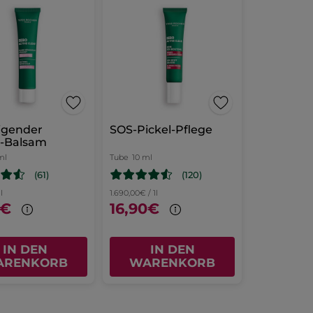
igender
SOS-Pickel-Pflege
r-Balsam
ml
Tube
10 ml
(61)
(120)
l
1.690,00€ / 1l
0€
16,90€
IN DEN
IN DEN
ARENKORB
WARENKORB