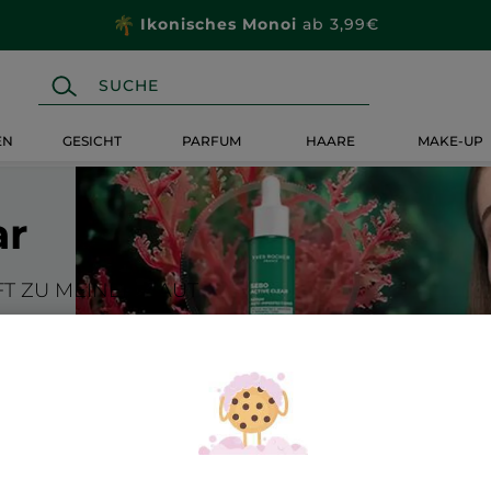
Ikonisches Monoi
ab 3,99€
EN
GESICHT
PARFUM
HAARE
MAKE-UP
ar
FT ZU MEINER HAUT