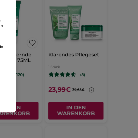
r
an
ie
verfeinernde
Klärendes Pflegeset
-Maske 75ML
ml
1 Stück
(120)
(8)
1l
0€
23,99€
39,88€
IN DEN
IN DEN
ARENKORB
WARENKORB