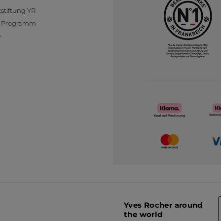
stiftung YR
te Programm
e
Yves Rocher around
the world