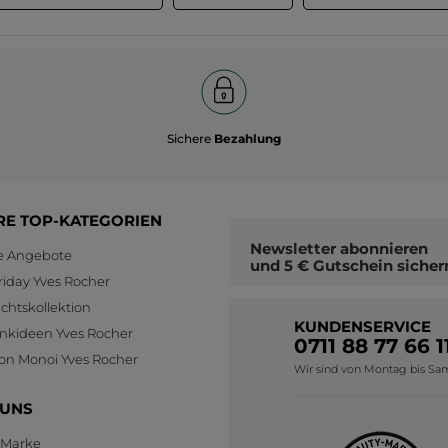
Sichere
Bezahlung
RE TOP-KATEGORIEN
Newsletter
abonnieren
le Angebote
und
5 € Gutschein
sicher
riday Yves Rocher
htskollektion
KUNDENSERVICE
nkideen Yves Rocher
0711 88 77 66 1
ion Monoi Yves Rocher
Wir sind von Montag bis Sams
 UNS
 Marke