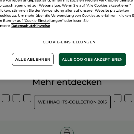
hre Vorlieben angepasst sind, Ihnen mit sozialen Medien verknüpfte Dienste
orzuschlagen und zur Webanalyse. Wenn Sie auf "Alle Cookies akzeptieren"
licken, stimmen Sie der Verwendung aller auf unserer Website platzierten
ookies zu. Um mehr über die Verwendung von Cookies zu erfahren, klicken S
m Banner auf "Cookie-Einstellungen" oder lesen Sie
nsere
Datenschutzhinweise
Wir bewirtsch
COOKIE-EINSTELLUNGEN
%
unserer Aktivstoffe
unsere Felder
pflanzlich
biologisch
ALLE ABLEHNEN
ALLE COOKIES AKZEPTIEREN
Mehr entdecken
WEIHNACHTS-COLLECTION 2015