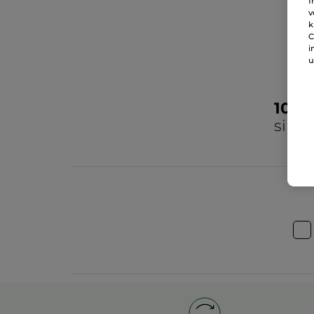
I
v
k
C
i
u
100
sind