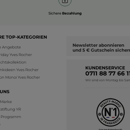
Sichere
Bezahlung
RE TOP-KATEGORIEN
Newsletter
abonnieren
le Angebote
und
5 € Gutschein
sicher
riday Yves Rocher
htskollektion
KUNDENSERVICE
nkideen Yves Rocher
0711 88 77 66 1
ion Monoi Yves Rocher
Wir sind von Montag bis Sams
 UNS
 Marke
stiftung YR
te Programm
e