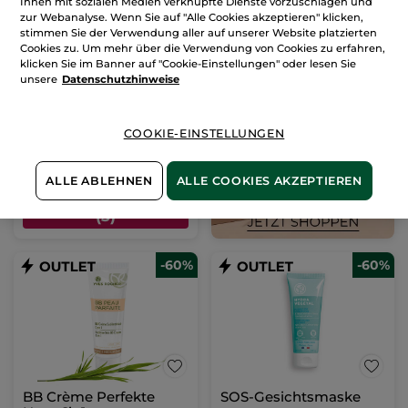
Ihnen mit sozialen Medien verknüpfte Dienste vorzuschlagen und
zur Webanalyse. Wenn Sie auf "Alle Cookies akzeptieren" klicken,
stimmen Sie der Verwendung aller auf unserer Website platzierten
Rouge Elixir Glow
Cookies zu. Um mehr über die Verwendung von Cookies zu erfahren,
klicken Sie im Banner auf "Cookie-Einstellungen" oder lesen Sie
unsere
Datenschutzhinweise
Stift
3.5 g
- 3 Nuancen
(236)
284,58€ / 100g
COOKIE-EINSTELLUNGEN
9,96€
24,90€
ALLE ABLEHNEN
ALLE COOKIES AKZEPTIEREN
FARBE WÄHLEN
(3)
-60%
-60%
BB Crème Perfekte
SOS-Gesichtsmaske