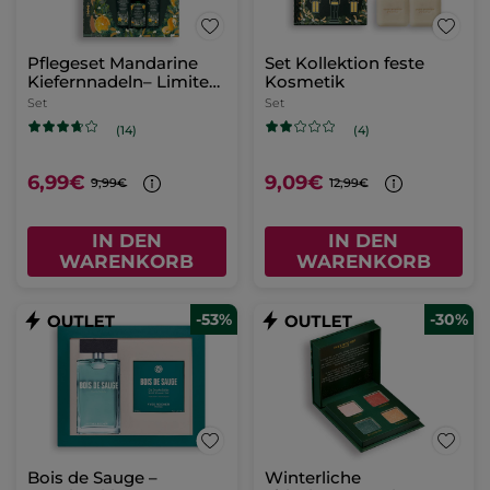
Pflegeset Mandarine
Set Kollektion feste
Kiefernnadeln– Limited
Kosmetik
Edition
Set
Set
(14)
(4)
6,99€
9,09€
9,99€
12,99€
IN DEN
IN DEN
WARENKORB
WARENKORB
-53%
-30%
Bois de Sauge –
Winterliche