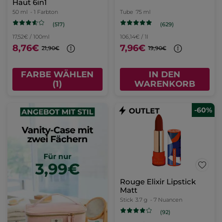
Haut 6in1
50 ml
- 1 Farbton
Tube
75 ml
(517)
(629)
17,52€ / 100ml
106,14€ / 1l
8,76€
7,96€
21,90€
19,90€
FARBE WÄHLEN
IN DEN
(1)
WARENKORB
-60%
Rouge Elixir Lipstick
Matt
Stick
3.7 g
- 7 Nuancen
(92)