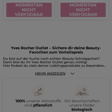
MOMENTAN
MOMENTAN
NICHT
NICHT
VERFÜGBAR
VERFÜGBAR
Yves Rocher Outlet – Sichere dir deine Beauty-
Favoriten zum Vorteilspreis
Du bist auf der Suche nach echten Beauty-Schnäppchen?
Dann bist du im Yves Rocher Outlet genau richtig!
Hier findest du viele deiner Lieblingsprodukte zu besonders
attraktiven Preisen. Du hast du die Gelegenheit, Parfums,
Gesichts- und Körperpflege, Make-up, Reste der
MEHR ANZEIGEN
Weihnachtskollektion oder Accessoires reduziert zu shoppen,
bevor sie unser Sortiment verlassen. Im Outlet bieten wir dir
ausgewählte Produkte aus auslaufenden Kollektionen an –
natürlich nur, solange der Vorrat reicht.
Im Yves Rocher Outlet erwarten dich zahlreiche Beauty-
Produkte zu attraktiven Preisen, darunter:
• Gesichtspflege wie Tages- und Nachtcremes, Seren oder
100%
unserer Aktivstoffe
Wir bewirtschaften
Make-up-Entferner
• Haarpflege wie Shampoos, Spülungen und Haarmasken
sind
pflanzlich
unsere Felder
• Make-up & Accessoires wie Foundation, Rouge, Lidschatten,
biologisch
Mascara, Lippenstift oder Nagellack