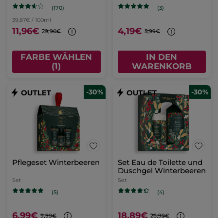
(170)
(3)
39,87€ / 100ml
11,96€
4,19€
29,90€
5,99€
FARBE WÄHLEN
IN DEN
(1)
WARENKORB
-30%
-30%
Pflegeset Winterbeeren
Set Eau de Toilette und
Duschgel Winterbeeren
Set
Set
(5)
(4)
6,99€
18,89€
9,99€
26,99€