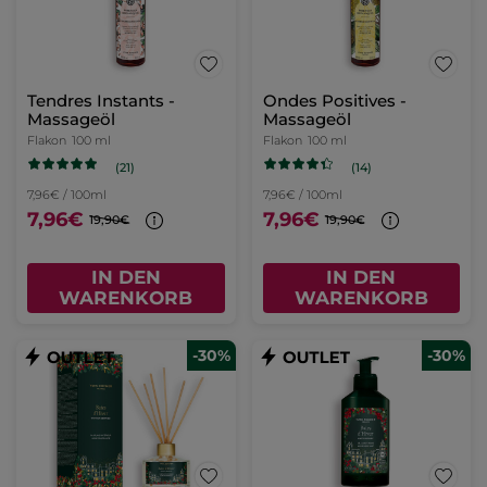
Tendres Instants -
Ondes Positives -
Massageöl
Massageöl
Flakon
100 ml
Flakon
100 ml
(21)
(14)
7,96€ / 100ml
7,96€ / 100ml
7,96€
7,96€
19,90€
19,90€
IN DEN
IN DEN
WARENKORB
WARENKORB
-30%
-30%