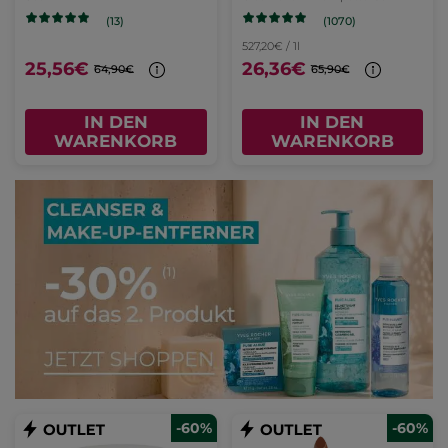
(1070)
(13)
527,20€ / 1l
25,56€
26,36€
64,90€
65,90€
IN DEN
IN DEN
WARENKORB
WARENKORB
-60%
-60%