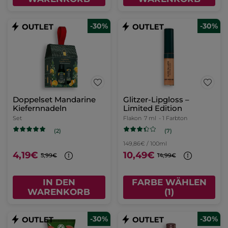
-30%
-30%
Doppelset Mandarine
Glitzer-Lipgloss –
Kiefernnadeln
Limited Edition
Set
Flakon
7 ml
- 1 Farbton
(7)
(2)
149,86€ / 100ml
4,19€
10,49€
5,99€
14,99€
IN DEN
FARBE WÄHLEN
WARENKORB
(1)
-30%
-30%