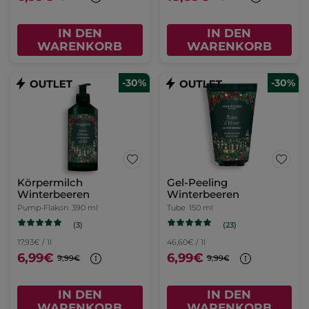
IN DEN
IN DEN
WARENKORB
WARENKORB
-30%
-30%
Körpermilch
Gel-Peeling
Winterbeeren
Winterbeeren
Pump-Flakon
390 ml
Tube
150 ml
(3)
(23)
17,93€ / 1l
46,60€ / 1l
6,99€
6,99€
9,99€
9,99€
IN DEN
IN DEN
WARENKORB
WARENKORB