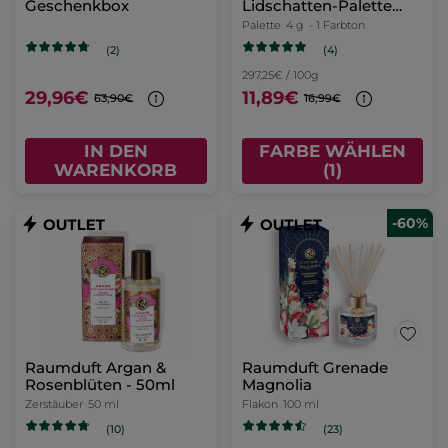
Geschenkbox
Lidschatten-Palette
Blick – Limited Edition
Palette
4 g
- 1 Farbton
(4)
(2)
297,25€ / 100g
29,96€
11,89€
63,90€
16,99€
IN DEN
FARBE WÄHLEN
WARENKORB
(1)
-60%
Raumduft Argan &
Raumduft Grenade
Rosenblüten - 50ml
Magnolia
Zerstäuber
50 ml
Flakon
100 ml
(23)
(10)