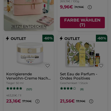
269,19€ / 100g
9,96€
24,90€
FARBE WÄHLEN
(7)
-60%
-60%
Korrigierende
Set Eau de Parfum -
Verwöhn-Creme Nacht
Ondes Positives
50 ml
Tiegel
50 ml
Geschenkset
1 Stück
(521)
(8)
463,20€ / 1l
23,16€
21,56€
57,90€
53,90€