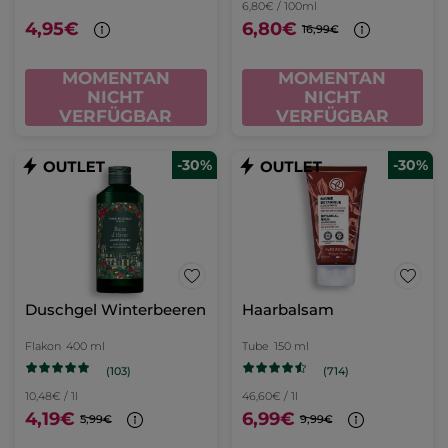
6,80€ / 100ml
4,95€
6,80€
16,99€
MOMENTAN
MOMENTAN
NICHT
NICHT
VERFÜGBAR
VERFÜGBAR
-30%
-30%
Duschgel Winterbeeren
Haarbalsam
Flakon
400 ml
Tube
150 ml
(103)
(714)
10,48€ / 1l
46,60€ / 1l
4,19€
6,99€
5,99€
9,99€