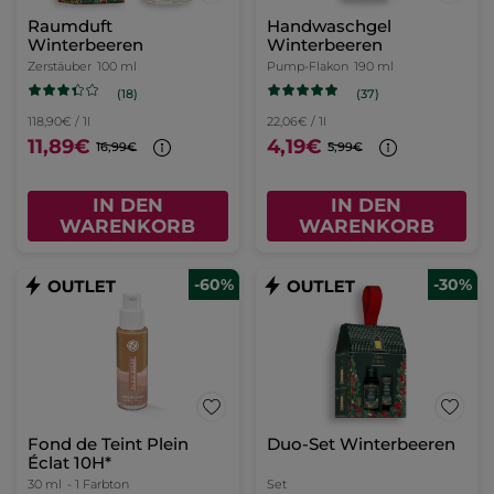
Raumduft
Handwaschgel
Winterbeeren
Winterbeeren
Zerstäuber
100 ml
Pump-Flakon
190 ml
(18)
(37)
118,90€ / 1l
22,06€ / 1l
11,89€
4,19€
16,99€
5,99€
IN DEN
IN DEN
WARENKORB
WARENKORB
-60%
-30%
Fond de Teint Plein
Duo-Set Winterbeeren
Éclat 10H*
30 ml
- 1 Farbton
Set