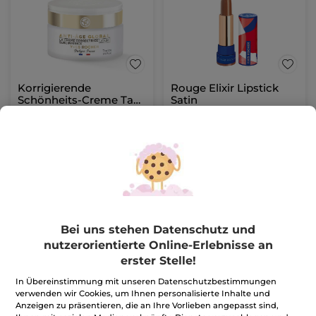
Korrigierende
Rouge Elixir Lipstick
Schönheits-Creme Tag
Satin
- Alle Hauttypen 50ml
Tiegel
50 ml
Stick
3.7 g
- 19 Nuancen
(1232)
(315)
463,20€ / 1l
269,19€ / 100g
23,16€
9,96€
57,90€
24,90€
IN DEN
FARBE WÄHLEN
WARENKORB
(19)
Bei uns stehen Datenschutz und
nutzerorientierte Online-Erlebnisse an
-60%
erster Stelle!
In Übereinstimmung mit unseren Datenschutzbestimmungen
verwenden wir Cookies, um Ihnen personalisierte Inhalte und
Anzeigen zu präsentieren, die an Ihre Vorlieben angepasst sind,