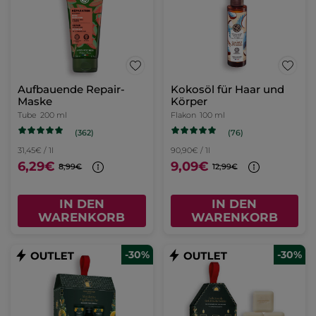
Aufbauende Repair-
Kokosöl für Haar und
Maske
Körper
Tube
200 ml
Flakon
100 ml
(362)
(76)
31,45€ / 1l
90,90€ / 1l
6,29€
9,09€
8,99€
12,99€
IN DEN
IN DEN
WARENKORB
WARENKORB
-30%
-30%