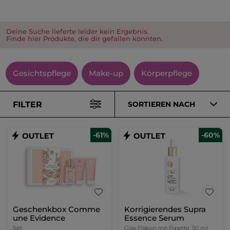
Deine Suche lieferte leider kein Ergebnis.
Finde hier Produkte, die dir gefallen könnten.
Gesichtspflege
Make-up
Körperpflege
FILTER
SORTIEREN NACH
-61%
-60%
Geschenkbox Comme
Korrigierendes Supra
une Evidence
Essence Serum
Set
Glas Flakon mit Pipette
50 ml