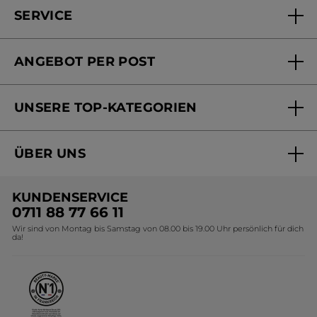
SERVICE
FAQs und Kontakt
ANGEBOT PER POST
Mein Konto
Versandhandel Sendung verfolgen
Online Beauty Beratung
UNSERE TOP-KATEGORIEN
Versandhandel Preisliste
Online Preisliste
Aktuelle Angebote
ÜBER UNS
Black Friday Yves Rocher
Unsere Marke
Weihnachtskollektion
KUNDENSERVICE
Umweltstiftung YR
Geschenkideen Yves Rocher
0711 88 77 66 11
Wir sind von Montag bis Samstag von 08.00 bis 19.00 Uhr persönlich für dich
Affiliate Programm
Kollektion Monoi Yves Rocher
da!
Karriere