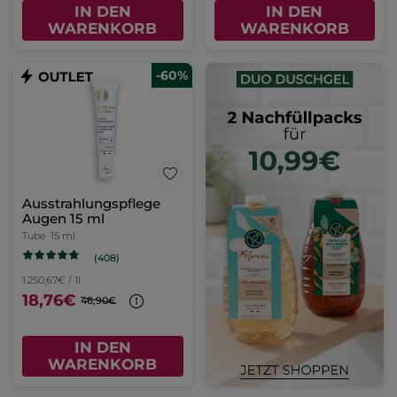
IN DEN
IN DEN
WARENKORB
WARENKORB
-60%
Ausstrahlungspflege
Augen 15 ml
Tube
15 ml
(408)
1.250,67€ / 1l
18,76€
46,90€
IN DEN
WARENKORB