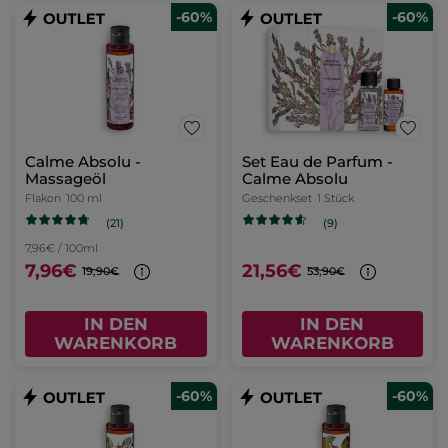
-60%
-60%
Calme Absolu -
Set Eau de Parfum -
Massageöl
Calme Absolu
Flakon
100 ml
Geschenkset
1 Stück
(21)
(9)
7,96€ / 100ml
7,96€
21,56€
19,90€
53,90€
IN DEN
IN DEN
WARENKORB
WARENKORB
-60%
-60%