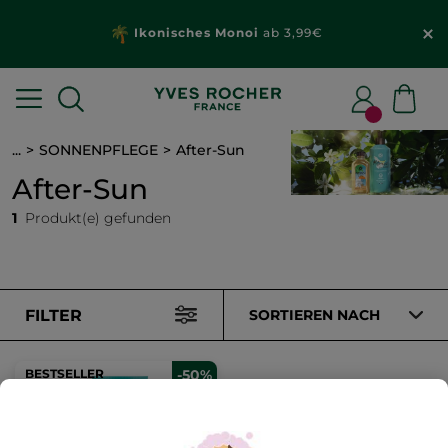
Ikonisches Monoi
ab 3,99€
...
SONNENPFLEGE
After-Sun
After-Sun
1
Produkt(e) gefunden
FILTER
SORTIEREN NACH
BESTSELLER
-50%