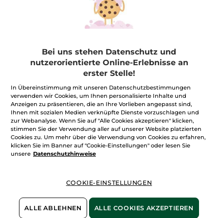
After Sun Repair-Milch
Bei uns stehen Datenschutz und
Tube
200 ml
nutzerorientierte Online-Erlebnisse an
(371)
erster Stelle!
44,75€ / 1l
8,95€
In Übereinstimmung mit unseren Datenschutzbestimmungen
17,90€
verwenden wir Cookies, um Ihnen personalisierte Inhalte und
Anzeigen zu präsentieren, die an Ihre Vorlieben angepasst sind,
IN DEN
Ihnen mit sozialen Medien verknüpfte Dienste vorzuschlagen und
zur Webanalyse. Wenn Sie auf "Alle Cookies akzeptieren" klicken,
WARENKORB
stimmen Sie der Verwendung aller auf unserer Website platzierten
Cookies zu. Um mehr über die Verwendung von Cookies zu erfahren,
klicken Sie im Banner auf "Cookie-Einstellungen" oder lesen Sie
unsere
Datenschutzhinweise
COOKIE-EINSTELLUNGEN
After-Sun: für gepflegte Haut nach dem Sonnenbad
Die wärmenden Sonnenstrahlen streicheln unseren Körper
ALLE ABLEHNEN
ALLE COOKIES AKZEPTIEREN
und unsere Seele und lösen dadurch ein echtes Wohlgefühl
bei uns aus. Doch leider hat dieses wunderbare Vergnügen