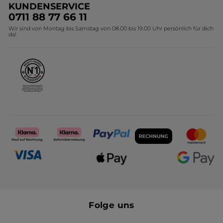
KUNDENSERVICE
Umweltstiftung YR
Geschenkideen Yves Rocher
0711 88 77 66 11
Wir sind von Montag bis Samstag von 08.00 bis 19.00 Uhr persönlich für dich
Affiliate Programm
Kollektion Monoi Yves Rocher
da!
Karriere
Folge uns