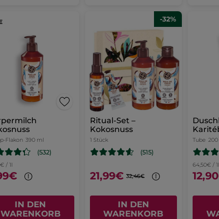
-32%
rpermilch
Ritual-Set –
Dusch
kosnuss
Kokosnuss
Karité
Calen
-Flakon
390 ml
1 Stück
Tube
200
(532)
(515)
€ / 1l
64,50€ / 1
99€
21,99€
12,9
32,46€
IN DEN
IN DEN
WARENKORB
WARENKORB
W