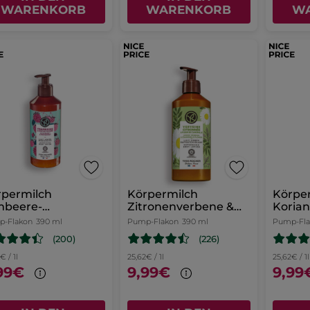
WARENKORB
WARENKORB
W
rpermilch
Körpermilch
Körpe
mbeere-
Zitronenverbene &
Koria
fferminze
Kamillenblüte
-Flakon
390 ml
Pump-Flakon
390 ml
Pump-Fl
(200)
(226)
€ / 1l
25,62€ / 1l
25,62€ / 1l
99€
9,99€
9,99