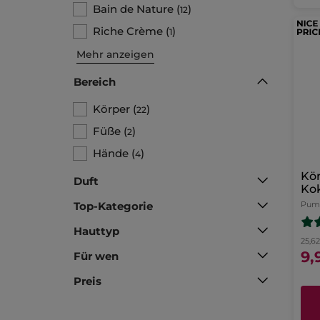
Bain de Nature
(
)
12
Riche Crème
(
)
1
Mehr anzeigen
Bereich
Körper
(
)
22
Füße
(
)
2
Hände
(
)
4
Kö
Duft
Ko
Top-Kategorie
Pump
Hauttyp
25,62
9,
Für wen
Preis