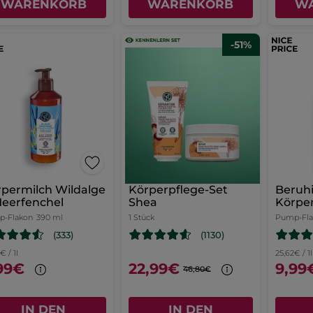
WARENKORB
WARENKORB
W
-51%
permilch Wildalge
Körperpflege-Set
Beruh
eerfenchel
Shea
Körper
Buchw
-Flakon
390 ml
1 Stück
Pump-Fl
(333)
(1130)
€ / 1l
25,62€ / 1l
99€
22,99€
9,99
46,80€
IN DEN
IN DEN