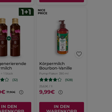
generierende
Körpermilch
rmilch
Bourbon-Vanille
 =
1 Stück
Pump-Flakon
390 ml
(928)
(32)
25,62€ / 1l
0€
9,99€
51,80€
IN DEN
IN DEN
ARENKORB
WARENKORB