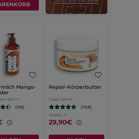
ARENKORB
rmilch Mango-
Repair-Körperbutter
nder
akon
390 ml
Tiegel
250 ml
(199)
(1108)
119,60€ / 1l
€
29,90€