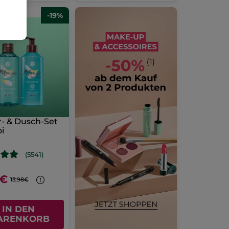
-19%
- & Dusch-Set
i
(5541)
9€
15,98€
IN DEN
ARENKORB