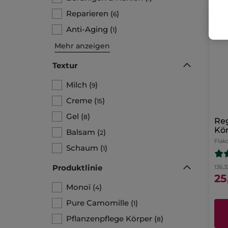
Reparieren
(
)
6
BE
Anti-Aging
(
)
1
Mehr anzeigen
Textur
Milch
(
)
9
Creme
(
)
15
Gel
(
)
8
Re
Kö
Balsam
(
)
2
Flak
Schaum
(
)
1
Produktlinie
136,3
25
Monoï
(
)
4
Pure Camomille
(
)
1
Pflanzenpflege Körper
(
)
8