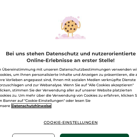
-10%
BESTSELLER
BEST
Bei uns stehen Datenschutz und nutzerorientierte
Online-Erlebnisse an erster Stelle!
rpermilch Monoi
Pflegecreme mit
Entsp
n Übereinstimmung mit unseren Datenschutzbestimmungen verwenden wi
ookies, um Ihnen personalisierte Inhalte und Anzeigen zu präsentieren, die 
Kamille für Gesicht &
Kälte-
hre Vorlieben angepasst sind, Ihnen mit sozialen Medien verknüpfte Dienste
Körper
Beine
-Flakon
390 ml
Tiegel
125 ml
Flakon
2
orzuschlagen und zur Webanalyse. Wenn Sie auf "Alle Cookies akzeptieren"
(2663)
(966)
licken, stimmen Sie der Verwendung aller auf unserer Website platzierten
ookies zu. Um mehr über die Verwendung von Cookies zu erfahren, klicken S
€ / 1l
79,20€ / 1l
94,50€ / 1
m Banner auf "Cookie-Einstellungen" oder lesen Sie
99€
9,90€
18,9
9,99€
nsere
Datenschutzhinweise
IN DEN
IN DEN
COOKIE-EINSTELLUNGEN
WARENKORB
WARENKORB
W