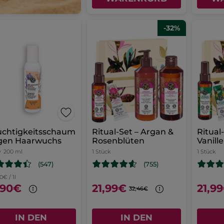
-32%
uchtigkeitsschaum
Ritual-Set – Argan &
Ritual
gen Haarwuchs
Rosenblüten
Vanille
y
200 ml
1 Stück
1 Stück
(547)
(755)
0€ / 1l
,90€
21,99€
21,9
32,46€
IN DEN
IN DEN