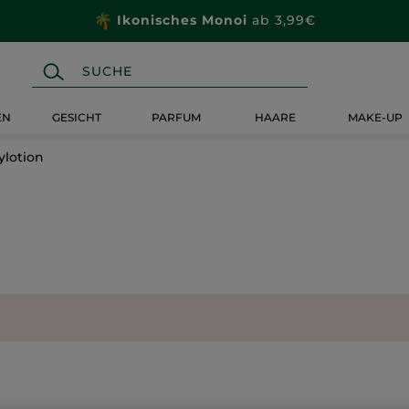
Ikonisches Monoi
ab 3,99€
EN
GESICHT
PARFUM
HAARE
MAKE-UP
lotion