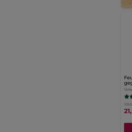
Fe
ge
Spra
109,5
21