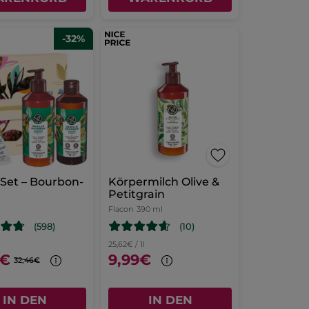
-32%
-Set – Bourbon-
Körpermilch Olive &
Petitgrain
Flacon
390 ml
(10)
(598)
25,62€ / 1l
9€
9,99€
32,46€
IN DEN
IN DEN