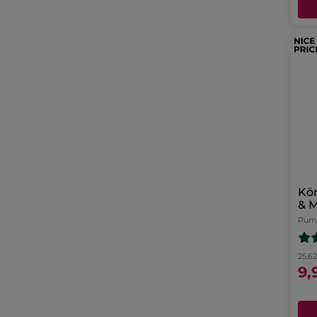
Kör
& M
Pump
25,62
9,