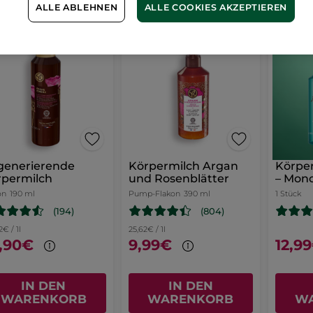
ALLE ABLEHNEN
ALLE COOKIES AKZEPTIEREN
STSELLER
generierende
Körpermilch Argan
Körper
rpermilch
und Rosenblätter
– Mono
on
190 ml
Pump-Flakon
390 ml
1 Stück
(194)
(804)
2€ / 1l
25,62€ / 1l
,90€
9,99€
12,9
IN DEN
IN DEN
WARENKORB
WARENKORB
W