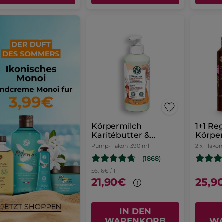
Körpermilch
1+1 Re
Karitébutter &
Körpe
Calendula
Pump-Flakon
390 ml
2 x Flakon
(1868)
56,16€ / 1l
21,90€
25,9
IN DEN
WARENKORB
W