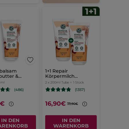
balsam
1+1 Repair
butter &
Körpermilch
dula
Karitébutter &
 ml
2 x 200ml Tube =
1 Stück
Calendula
(486)
(1357)
l
0€
16,90€
33,80€
IN DEN
IN DEN
ARENKORB
WARENKORB