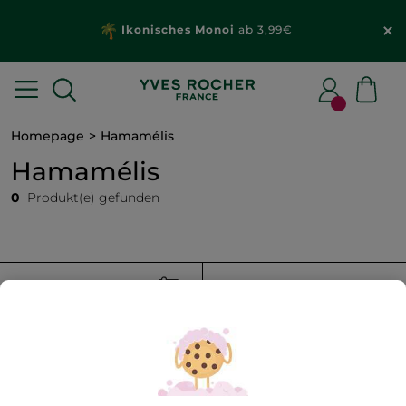
Ikonisches Monoi
ab 3,99€
Homepage
Hamamélis
Hamamélis
0
Produkt(e) gefunden
FILTER
SORTIEREN NACH