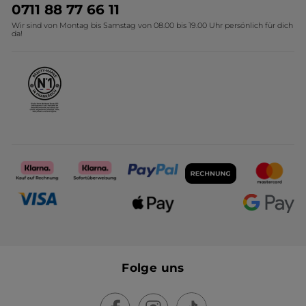
Umweltstiftung YR
Geschenkideen Yves Rocher
0711 88 77 66 11
Wir sind von Montag bis Samstag von 08.00 bis 19.00 Uhr persönlich für dich
Affiliate Programm
Kollektion Monoi Yves Rocher
da!
Karriere
Folge uns