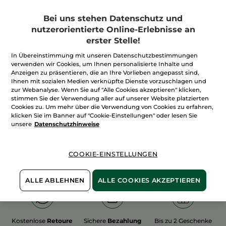
Bei uns stehen Datenschutz und
nutzerorientierte Online-Erlebnisse an
erster Stelle!
In Übereinstimmung mit unseren Datenschutzbestimmungen
100%
unserer Aktivstoffe
Wir bewirtschaften
verwenden wir Cookies, um Ihnen personalisierte Inhalte und
sind
pflanzlich
unsere Felder
Anzeigen zu präsentieren, die an Ihre Vorlieben angepasst sind,
biologisch
Ihnen mit sozialen Medien verknüpfte Dienste vorzuschlagen und
zur Webanalyse. Wenn Sie auf "Alle Cookies akzeptieren" klicken,
stimmen Sie der Verwendung aller auf unserer Website platzierten
Cookies zu. Um mehr über die Verwendung von Cookies zu erfahren,
Mehr entdecken
klicken Sie im Banner auf "Cookie-Einstellungen" oder lesen Sie
unsere
Datenschutzhinweise
WEIHNACHTS-COLLECTION 2015
COOKIE-EINSTELLUNGEN
ALLE ABLEHNEN
ALLE COOKIES AKZEPTIEREN
Kostenlose
Retoure
Sichere
Bezahlung
Bis zu 2 Geschenke