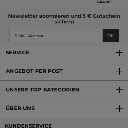
GRATIS
Newsletter
abonnieren und
5 € Gutschein
sichern
OK
SERVICE
FAQs und Kontakt
ANGEBOT PER POST
Mein Konto
Versandhandel Sendung verfolgen
Online Beauty Beratung
UNSERE TOP-KATEGORIEN
Versandhandel Preisliste
Online Preisliste
Aktuelle Angebote
ÜBER UNS
Black Friday Yves Rocher
Unsere Marke
Weihnachtskollektion
KUNDENSERVICE